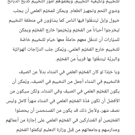
للتخييم ولكيفية التخييم، ويعلموهم أمور التخييم كذبح الذبائح
وشوي اللحم وتجهيز الطعام. ويمكن للمخيَّم العلمي أن يجلب
خيول وإبل ليتنقّلوا فيها الناس كما يشاؤون في منطقة التخييم
ليخرجوا أحياناً من المُخيَّم ويُخيّموا خارج المُخيَّم ويمكن
للسيَّارات أن تتنقّل معهم حاملةً معها خيام للتخييم خاصَّة
للتخييم خارج المُخيَّم العلمي، ويُمكن جلب الدرَّاجات الهوائيَّة
والبريَّة ليتنقّلوا بها قريباً من المُخيَّم.
ويا حَبَّذا لو كان المُخيَّم العلمي في الشتاء بدلاً عن الصيف
فالتخييم في الشتاء أجمل من التخييم في الصيف، ويُمكن أن
يكون المُخيَّم العلمي في الصيف وفي الشتاء، ولكن سيكون من
الأفضل أن تكون مُدَّة المُخيَّم العلمي في الشتاء شهراً كامل وليس
نصف شهر، ولأجل ذلك قد يكون من المُستحسَن أن يحصلوا
المُخيّمين أو المُشاركين في المُخيَّم العلمي على إجازة من أعمالهم
ومدارسهم وجامعاتهم من قِبَل وزارة التعليم ليُكملوا المُخيَّم