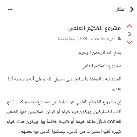
أفكار
مشروع المُخيَّم العلمي
3
alwaleed_kz
قبل سنة واحدة
بسم الله الرحمن الرحيم
مشروع المُخيَّم العلمي
الحمد لله والصلاة والسلام على رسول الله وعلى آله وصحبه أما
بعد،،،
إن مشروع المُخيَّم العلمي هو عبارة عن مشروع تخييم كبير يَسَع
آلاف المُشاركين، ويكون فيه خيام أو كبائن للمخيّمين منها الصغير
للعائلات فلكُلّ عائلة خيمة أو كابينة خاصَّةً بها، ويكون هناك خيامٍ
كبيرة تَسَع العشرات من الناس، ليسكنوا الناس مع بعضهم،