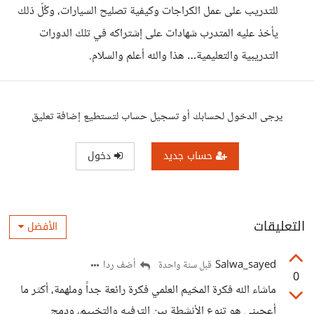
للتدريب على عمل الكراجات وكيفية تصليح السيارات، وكُلّ ذلك
يأخذ عليه المتدرب شهادات على إشتراكه في تلك الدورات
التدريبية والتعليمية… هذا والله أعلم والسلام.
يرجى الدخول لحسابك أو تسجيل حساب لتستطيع إضافة تعليق
حساب جديد
دخول
التعليقات
الأفضل
Salwa_sayed
أضف ردا
قبل سنة واحدة
0
ماشاء الله فكرة المخيم العلمي فكرة رائعة جداً وملهمة، أكثر ما
أعجبني هو تنوع الأنشطة بين الترفيه والتخييم، ودمج