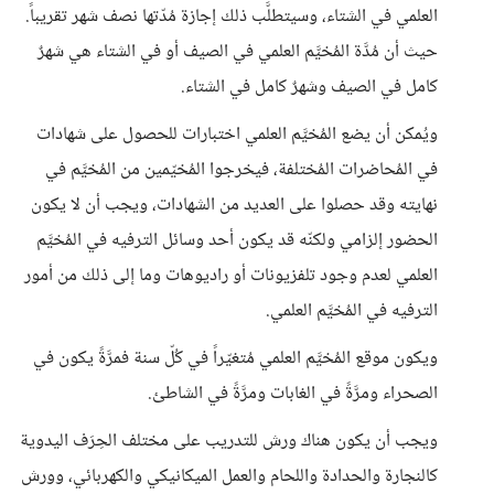
العلمي في الشتاء، وسيتطلَّب ذلك إجازة مُدّتها نصف شهر تقريباً.
حيث أن مُدَّة المُخيَّم العلمي في الصيف أو في الشتاء هي شهرٌ
كامل في الصيف وشهرٌ كامل في الشتاء.
ويُمكن أن يضع المُخيَّم العلمي اختبارات للحصول على شهادات
في المُحاضرات المُختلفة، فيخرجوا المُخيّمين من المُخيَّم في
نهايته وقد حصلوا على العديد من الشهادات، ويجب أن لا يكون
الحضور إلزامي ولكنّه قد يكون أحد وسائل الترفيه في المُخيَّم
العلمي لعدم وجود تلفزيونات أو راديوهات وما إلى ذلك من أمور
الترفيه في المُخيَّم العلمي.
ويكون موقع المُخيَّم العلمي مُتغيّراً في كُلّ سنة فمرَّةً يكون في
الصحراء ومرَّةً في الغابات ومرَّةً في الشاطئ.
ويجب أن يكون هناك ورش للتدريب على مختلف الحِرَف اليدوية
كالنجارة والحدادة واللحام والعمل الميكانيكي والكهربائي، وورش