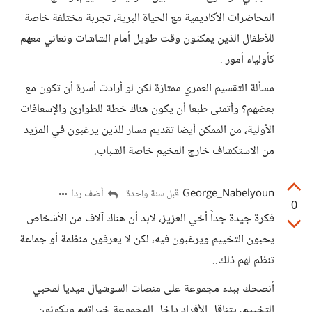
المحاضرات الأكاديمية مع الحياة البرية، تجربة مختلفة خاصة
للأطفال الذين يمكثون وقت طويل أمام الشاشات ونعاني معهم
كأولياء أمور .
مسألة التقسيم العمري ممتازة لكن لو أرادت أسرة أن تكون مع
بعضهم؟ وأتمنى طبعا أن يكون هناك خطة للطوارئ والإسعافات
الأولية، من الممكن أيضا تقديم مسار للذين يرغبون في المزيد
من الاستكشاف خارج المخيم خاصة الشباب.
George_Nabelyoun
أضف ردا
قبل سنة واحدة
0
فكرة جيدة جداً أخي العزيز، لابد أن هناك آلاف من الأشخاص
يحبون التخييم ويرغبون فيه، لكن لا يعرفون منظمة أو جماعة
تنظم لهم ذلك..
أنصحك ببدء مجموعة على منصات السوشيال ميديا لمحبي
التخييم، يتناقل الأفراد داخل المجموعة خبراتهم ويكونون