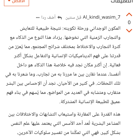
التعليقات
الأفضل
Al_kindi_wasim_7
أضف ردا
قبل سنتين
0
المكون الوجداني ورحلة تكوينه: نتيجة طبيعية للتعايش
والتجارب الزمنية التي نخوضها. يزداد هذا النوع من الذكاء مع
كثرة التجارب والاختلاط بمختلف شرائح المجتمع، مما يُعزز من
قدرتنا على فهم الديناميكيات الإنسانية والتفاعل بشكل أكثر
فعالية. إن أكثر مكان نجد فيه خلاصة هذا الذكاء هو داخل
أنفسنا، عندما نقارن بين ما مررنا به من تجارب، وما شعرنا به في
تلك اللحظات. في كثير من الأحيان، نجد أن الإحساس بين البشر
متقارب ومتشابه في العديد من المواضع، مما يُسهم في بناء فهم
عميق للطبيعة الإنسانية المشتركة.
هذه القدرة على المقارنة واستيعاب التشابهات والاختلافات بين
المشاعر البشرية تُعد أحد الأسس التي يعتمد عليها علم النفس
بشكل كبير. فهي التي تمكّننا من تفسير سلوكيات الآخرين،