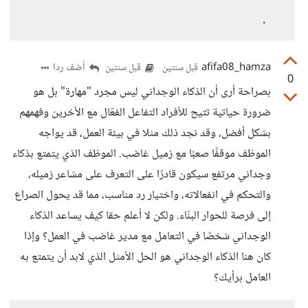
.
afifa08_hamza
أضف ردا
قبل سنتين
قبل سنتين
0
بصراحة أرى أن الذكاء الوجداني ليس مجرد "مهارة" بل هو
ضرورة حياتية تتيح للأفراد التفاعل الفعّال مع الأخرين وفهمهم
بشكل أفضل، وقد نجد ذلك مثلا في بيئة العمل، قد يواجه
الموظف موقفًا صعبًا مع زميل غاضب. الموظف الذي يتمتع بذكاء
وجداني مرتفع سيكون قادرًا على التعرف على مشاعر زميله،
والتحكم في انفعالاته، واختيار رد مناسب، مما قد يحول الصراع
إلى فرصة للحوار البنّاء. ولكن لا أعلم حقا كيف يساعد الذكاء
الوجداني شخصًا في التعامل مع مدير غاضب في العمل؟ وإذا
كان هنا الذكاء الوجداني هو الحل الأمثل الذي لابد أن يتمتع به
العامل برأيك؟