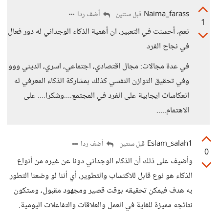
Naima_farass
أضف ردا
قبل سنتين
1
نعم، أحسنت في التعبير، ان أهمية الذكاء الوجداني له دور فعال
في نجاح الفرد
في عدة مجالات: مجال اقتصادي، اجتماعي، اسري، الديني ووو
وفي تحقيق التوازن النفسي كذلك بمشاركة الذكاء المعرفي له
انعكاسات ايجابية على الفرد في المجتمع....وشكرا.... على
الاهتمام.....
Eslam_salah1
أضف ردا
قبل سنتين
0
وأضيف على ذلك أن الذكاء الوجداني دونا عن غيره من أنواع
الذكاء هو نوع قابل للاكتساب والتطوير، أي أننا لو وضعنا التطور
به هدف فيمكن تحقيقه بوقت قصير ومجهود مقبول، وستكون
نتائجه مميزة للغاية في العمل والعلاقات والتفاعلات اليومية.