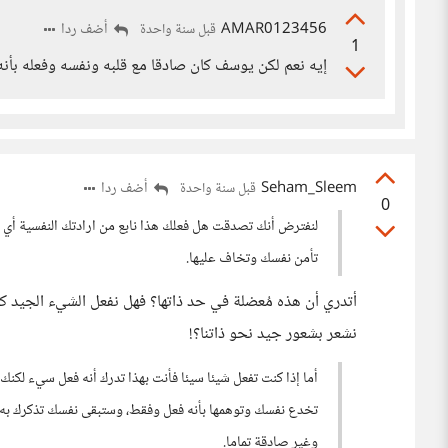
AMAR0123456
أضف ردا
قبل سنة واحدة
1
إيه نعم لكن يوسف كان صادقا مع قلبه ونفسه وفعله بأنه 
Seham_Sleem
أضف ردا
قبل سنة واحدة
0
لنفترض أنك تصدقت هل فعلك هذا نابع من ارادتك النفسية أي 
تأمن نفسك وتخاف عليها.
أتدري أن هذه مُعضلة في حد ذاتها؟ فهل نفعل الشيء الجيد كال
نشعر بشعور جيد نحو ذاتنا؟!
أما إذا كنت تفعل شيئا سيئا فأنت بهذا تدرك أنه فعل سيء لكنك
تخدع نفسك وتوهمها بأنه فعل وفقط، وستبقى نفسك تذكرك به 
وغير صادقة تماما.