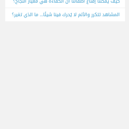
كيف يمكننا إقناع أطفالنا أن الكفاءة هي معيار النجاح؟
المشاهد تتكرر والألم لا يُحرك فينا شيئًا... ما الذي تغير؟