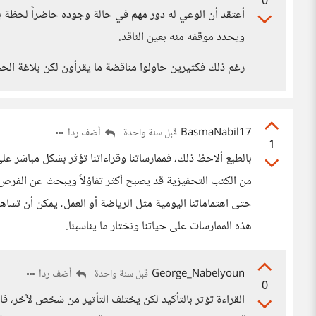
0
أعتقد أن الوعي له دور مهم في حالة وجوده حاضراً لحظة بل
ويحدد موقفه منه بعين الناقد.
رغم ذلك فكثيرين حاولوا مناقضة ما يقرأون لكن بلاغة ال
BasmaNabil17
أضف ردا
قبل سنة واحدة
1
بالطبع ألاحظ ذلك، فممارساتنا وقراءاتنا تؤثر بشكل مباشر ع
من الكتب التحفيزية قد يصبح أكثر تفاؤلاً ويبحث عن الفرص، بين
حتى اهتماماتنا اليومية مثل الرياضة أو العمل، يمكن أن تساه
هذه الممارسات على حياتنا ونختار ما يناسبنا.
George_Nabelyoun
أضف ردا
قبل سنة واحدة
0
القراءة تؤثر بالتأكيد لكن يختلف التأثير من شخص لآخر، ف