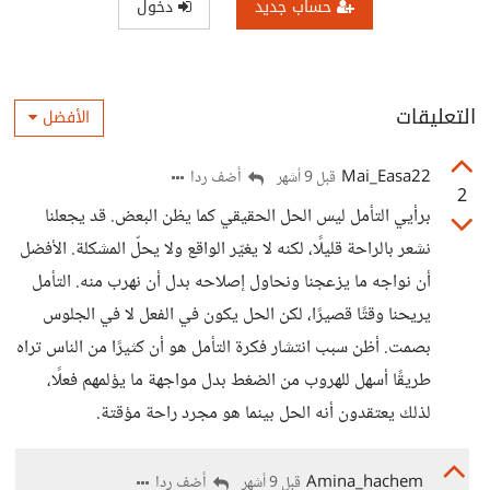
حساب جديد
دخول
التعليقات
الأفضل
Mai_Easa22
أضف ردا
قبل 9 أشهر
2
برأيي التأمل ليس الحل الحقيقي كما يظن البعض. قد يجعلنا
نشعر بالراحة قليلًا، لكنه لا يغيّر الواقع ولا يحلّ المشكلة. الأفضل
أن نواجه ما يزعجنا ونحاول إصلاحه بدل أن نهرب منه. التأمل
يريحنا وقتًا قصيرًا، لكن الحل يكون في الفعل لا في الجلوس
بصمت. أظن سبب انتشار فكرة التأمل هو أن كثيرًا من الناس تراه
طريقًا أسهل للهروب من الضغط بدل مواجهة ما يؤلمهم فعلًا،
لذلك يعتقدون أنه الحل بينما هو مجرد راحة مؤقتة.
Amina_hachem
أضف ردا
قبل 9 أشهر