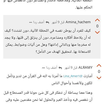
اللحظة الحالية، وملاحظة الأفكار والمشاعر دون الانغماس فيها أو
الحكم عليها.
Amina_hachem
أضف ردا
قبل 9 أشهر
0
كيف للفرد أن يوطن نفسه في اللحظة الآنية، دون تشتت؟ كيف
له أن يلاحظ أفكاره ومشاعره، دون أن ينزلق إلى قلبها، ولا يجد
له مخرجا منها وبالتالي إدانتها؟ وهل من آليات وضوابط، يمكن
الاستعانة بها، لتحقيق الهدف من التأمل؟
ALRAMY
أضف ردا
قبل 9 أشهر
0
أشارت
ما أمرنا به الله فى القرآن من تدبر وتأمل
@Lina_Amer1
للكون ولأنفسنا وأحوال الناس
وهذا معنا ببساطة أن نتفكر فى كل شئ حولنا قدر المستطاع قبل
أن ننغمس فيه ونأخذ العبر والحلول لما نحن مقدمين عليه وفى