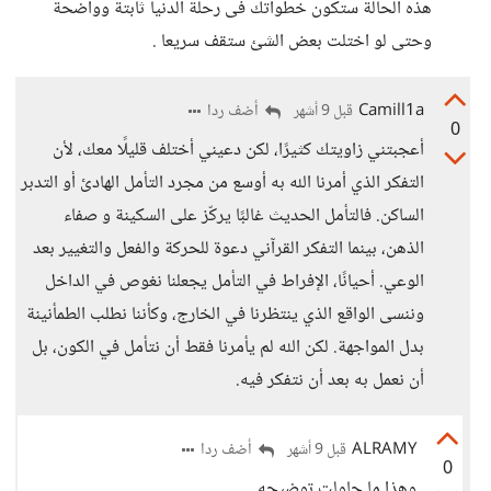
هذه الحالة ستكون خطواتك فى رحلة الدنيا ثابتة وواضحة
وحتى لو اختلت بعض الشئ ستقف سريعا .
Camill1a
أضف ردا
قبل 9 أشهر
0
أعجبتني زاويتك كثيرًا، لكن دعيني أختلف قليلًا معك، لأن
التفكر الذي أمرنا الله به أوسع من مجرد التأمل الهادئ أو التدبر
الساكن. فالتأمل الحديث غالبًا يركّز على السكينة و صفاء
الذهن، بينما التفكر القرآني دعوة للحركة والفعل والتغيير بعد
الوعي. أحيانًا، الإفراط في التأمل يجعلنا نغوص في الداخل
وننسى الواقع الذي ينتظرنا في الخارج، وكأننا نطلب الطمأنينة
بدل المواجهة. لكن الله لم يأمرنا فقط أن نتأمل في الكون، بل
أن نعمل به بعد أن نتفكر فيه.
ALRAMY
أضف ردا
قبل 9 أشهر
0
وهذا ما حاولت توضيحه