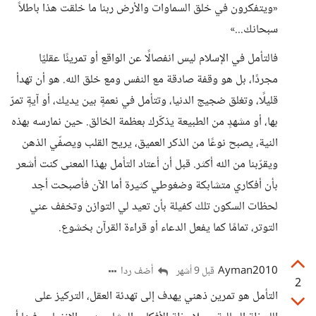
«ويتفكرون في خلق السماوات والأرض ربنا ما خلقت هذا باطلاً
سبحانك...»
فالتأمل في الإسلام ليس انفصالًا عن الواقع أو تمرينًا عقليًا
مجردًا، بل هو وقفة صادقة مع النفس ومع خلق الله. هو أن تهدأ
قليلًا، وتغلق ضجيج الدنيا، وتتأمل في نعمةٍ بين يديك، أو آيةٍ تمرّ
بها، أو مشهدٍ من الطبيعة يذكّرك بعظمة الخالق. حين نمارسه بهذه
النية، يصبح نوعًا من الذكر العميق، يريح القلب ويصفّي الذهن
ويقرّبنا من الله أكثر. قبل أن أعتاد التأمل بهذا المعنى كنت أشعر
بأن أفكاري متشابكة وضغوطي كثيرة أما الآن فأصبحت أجد
لحظات السكون تلك كفيلة بأن تعيد لي التوازن وتخفف عني
التوتر، تمامًا كما يفعل الدعاء أو قراءة القرآن بخشوع.
Ayman2010
أضف ردا
قبل 9 أشهر
2
التأمل هو تمرين ذهني يهدف إلى تهدئة العقل، التركيز على