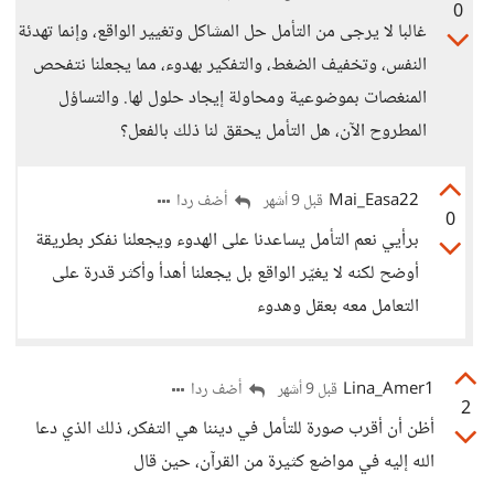
0
غالبا لا يرجى من التأمل حل المشاكل وتغيير الواقع، وإنما تهدئة
النفس، وتخفيف الضغط، والتفكير بهدوء، مما يجعلنا نتفحص
المنغصات بموضوعية ومحاولة إيجاد حلول لها. والتساؤل
المطروح الآن، هل التأمل يحقق لنا ذلك بالفعل؟
Mai_Easa22
أضف ردا
قبل 9 أشهر
0
برأيي نعم التأمل يساعدنا على الهدوء ويجعلنا نفكر بطريقة
أوضح لكنه لا يغيّر الواقع بل يجعلنا أهدأ وأكثر قدرة على
التعامل معه بعقل وهدوء
Lina_Amer1
أضف ردا
قبل 9 أشهر
2
أظن أن أقرب صورة للتأمل في ديننا هي التفكر، ذلك الذي دعا
الله إليه في مواضع كثيرة من القرآن، حين قال