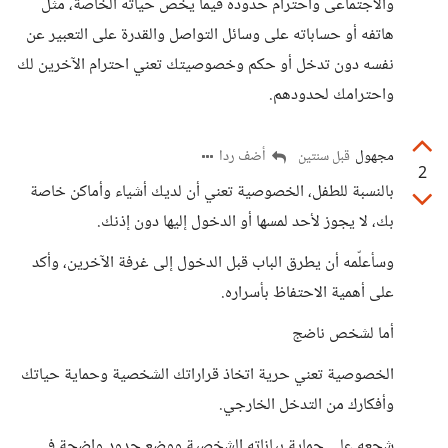
والاجتماعى واحترام حدوده فيما يخص حياته الخاصة، مثل
هاتفه أو حساباته على وسائل التواصل والقدرة على التعبير عن
نفسه دون تدخل أو حكم وخصوصيتك تعني احترام الآخرين لك
واحترامك لحدودهم.
مجهول
أضف ردا
قبل سنتين
2
بالنسبة للطفل، الخصوصية تعني أن لديك أشياء وأماكن خاصة
بك، لا يجوز لأحد لمسها أو الدخول إليها دون إذنك.
وسأعلّمه أن يطرق الباب قبل الدخول إلى غرفة الآخرين، وأكد
على أهمية الاحتفاظ بأسراره.
أما لشخص ناضج
الخصوصية تعني حرية اتخاذ قراراتك الشخصية وحماية حياتك
وأفكارك من التدخل الخارجي.
شجعه على حماية بياناته الشخصية ووضع حدود واضحة في