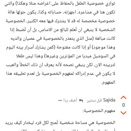
توازي خصوصية الطفل بالحفاظ على اغراضه مثلا وهكذا) والتي
تكون هنا في مشاعره، اجهزته، حساباته وكذا، يكون حولها هالة
خصوصية مخصصة له قد لا يشترك فيها معه الكثير، الخصوصية
الشخصية لا ينبغي ان تُعلم للبالغ من الاساس، بل أن تُضبط إذا
كانت مبالغة (مثل الذي يتعذر بالخصوصية في عصيان والديه
وهذا موجود) أو إذا كانت مفتوحة (كمن يشارك أسرار بيته اليوم
في السوشيل ميديا من المؤثرين وغيرها) وهذا ليس طفلا
لتربيته الان، لكن ينبغي نصحه لأنه يعرف ان ذلك الخطأ والعيب
لا يكون في عدم إدراكه لمفهوم الخصوصية بل لعدم تطبيقه هذا
المفهوم.
Sajida
أضف ردا
قبل سنتين
0
مفهوم الخصوصية:
الخصوصية هي مساحة شخصية تُمنح لكل فرد ليختار كيف يريد