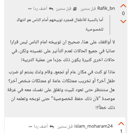
Rafik_bn
أضف ردا
قبل سنتين
قبل سنتين
0
أما بالنسبة للأطفال فمجرد توبيخهم أمام الناس هو انتهاك
للخصوصية
لا أوافقك على هذا، صحيح ان توبيخه امام الناس ليس قرارا
صائبا في جميع الحالات لعدم التأثير على نفسيته ولكن، في
حالات اخرى كثيرة يكون ذلك جزءا من عملية التربية!
ماذا لو كنت في مكان عام أو تجمع، وقام ولدك بشتم او ضرب
طفل آخر؟ أو تخريب ممتلكات عامة او ممتلكات شخص آخر؟
هل ستنتظر حتى تعود للبيت وتغلق على نفسك معه في غرفة
موصدة "لأن ذلك حفظ للخصوصية" حتى توبخه وتعلمه ان
ذلك خطأ؟!
islam_moharam24
أضف ردا
قبل سنتين
1