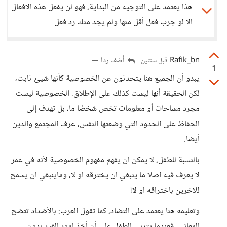
هذا يعتمد على التوجيه من البداية، فهو لن يفعل هذه الافعال
الا لو جرب فعل أقل منها ولم يجد منك رد فعل
Rafik_bn
أضف ردا
قبل سنتين
1
يبدو أن الجميع هنا يتحدثون عن الخصوصية كأنها شيئ ثابت،
لكن الحقيقة أنها ليست كذلك على الإطلاق. الخصوصية ليست
مجرد مساحات أو معلومات تخص شخصًا ما، بل تهدف إلى
الحفاظ على الحدود التي وضعتها النفس، عرف المجتمع والدين
أيضا.
بالنسبة للطفل، لا يمكن ان يفهم مفهوم الخصوصية لأنه في عمر
لا يعرف فيه اصلا ما ينبغي ان يخترقه او لا، وماينبغي ان يسمح
للاخرين باختراقه او لا!
وتعليمه هنا يعتمد على التضاد، كما تقول العرب: بالأضداد تتضح
المعاني. فعندما يتربى الطفل على أن أخذ امور الغير بدون