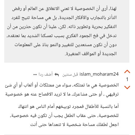
لهذا، أرى أن الخصوصية لا تعني الانغلاق عن العالم أو رفض
التأثر بالتجارب والأفكار الجديدة، بل هي مساحة تتيح للفرد
التفكير بحرية وتطوير ذاته. لكن، علينا أن نكون حذرين من أن
ندخل في فخ الجمود الفكري بسبب تمسكنا الشديد بما نعتقده،
دون أن نكون مستعدين للتغيير والنمو بناءً على المعلومات
الجديدة أو المواقف المتغيرة.
islam_moharam24
أضف ردا
قبل سنتين
1
الخصوصية هي ما تمتلكه، سواء من ممتلكات أو ألعاب أو أي شئ
ترفيهي ، أو حتى مشاعرك، ما لا تريد الافصاح عنه هو خصوصية
أما بالنسبة للأطفال فمجرد توبيخهم أمام الناس هو انتهاك
للخصوصية، حتى عقاب الطفل يجب أن تكون فيه خصوصية،
اجعل لطفلك مساحة شخصية لا تتعداها حتى أنت