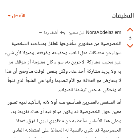
التعليقات
الأفضل
NoraAbdelaziem
أضف ردا
قبل سنتين
3
الخصوصية من منظوري سأشرحها للطفل بمساحته الشخصية
سواء من ممتلكات مثل اللعب وحقيبته وغرفته، وصولا لأي شيء
غير محبب مشاركة الآخرين به، سواء كان معلومة أو موقف مر
به ولا يريد مشاركة أحد عنه، ولكن بنفس الوقت سأوضح أن هذا
لا يتعارض مع العلاقة مع الأم تحديدا وأنها هي الملجأ الذي نلجأ
له ونحكي له حتى ترشدنا للصواب.
أما الشخص بالعشرين فسأسمع منه أولا لأنه بالتأكيد لديه تصور
معين حول الخصوصية قد يكون مبالغ فيه أو هناك تفريط به،
وعلى هذا الأساس سأعطيه من منظوري ليرى الفرق، فمثلا
الخصوصية قد تكون بالنسبة له الحفاظ على استقلاله المادى