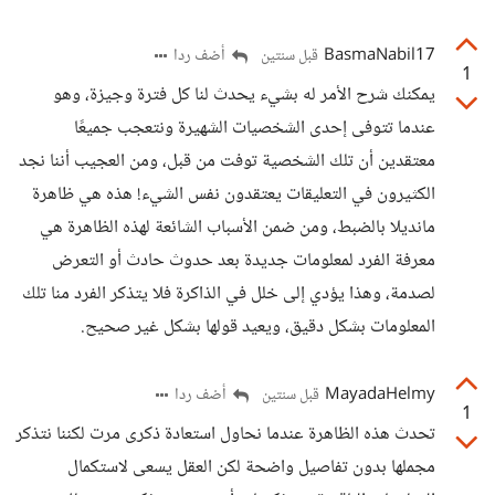
BasmaNabil17
أضف ردا
قبل سنتين
1
يمكنك شرح الأمر له بشيء يحدث لنا كل فترة وجيزة، وهو
عندما تتوفى إحدى الشخصيات الشهيرة ونتعجب جميعًا
معتقدين أن تلك الشخصية توفت من قبل، ومن العجيب أننا نجد
الكثيرون في التعليقات يعتقدون نفس الشيء! هذه هي ظاهرة
مانديلا بالضبط، ومن ضمن الأسباب الشائعة لهذه الظاهرة هي
معرفة الفرد لمعلومات جديدة بعد حدوث حادث أو التعرض
لصدمة، وهذا يؤدي إلى خلل في الذاكرة فلا يتذكر الفرد منا تلك
المعلومات بشكل دقيق، ويعيد قولها بشكل غير صحيح.
MayadaHelmy
أضف ردا
قبل سنتين
1
تحدث هذه الظاهرة عندما نحاول استعادة ذكرى مرت لكننا نتذكر
مجملها بدون تفاصيل واضحة لكن العقل يسعى لاستكمال