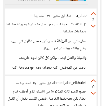
similarly at all times. They go
into brumation which means
a form of binge sleeping
Samira_diab
أضف ردا
قبل سنتين
after...
2
كل الكائنات الحية تنام ، بس متل ما حكينا بطريقة مختلفة
وبساعات مختلفة .
معلوماتي عن
الزرافة
تنام يمكن خمس دقايق في اليوم ،
وهي واقفة وبتسكر نص عيونها
والفيلة والنمل ايضا ، ولكن كل كائن لديه طريقته
ابحث عن الموضوع اكثر بمصادر ومراجع معروفة اكثر
ahmed_abd_elkhalek
أضف ردا
قبل سنتين
0
جميع الحيوانات المذكورة في اللينك الذي أرفقته تنام
أيضا، لكن بطريقتها الخاصة، فنفس اللينك يقول أن الفيل
لا ينام لأسابيع، لكنه ينام في النهاية.