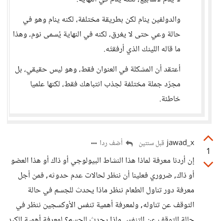
والدولفين ينام لكن بطريقة مختلفة، لكنه ينام وهو في
حالة وعي حتى لا يغرق، لكنه في النهاية يُسمى نوم، وهذا
ما قاله اللينك الذي أرفقتَه.
أعتقد أن المشكلة في العنوان فقط، وهو ليس حقيقي، بل
مجرّد جملة مختلفة لجذب انتباهك فقط، لكنها علميا
خاطئة.
jawad_x
أضف ردا
قبل سنتين
1
إن أردنا معرفة لماذا هذا النشاط البيولوجي أو ذاك أو هذا العضو
أو ذاك, ضروري فعلينا أن ننظر لحالات عدم حدوثه, فمن أجل
معرفة دور تناول الطعام ننظر ماذا يحدث للجسم في حالة
التوقف عن تناوله, ولمعرفة أهمية تنفس الأوكسجين ننظر في
حالة التوقف عن التنفس ماذا يحدث للجسم؟ لمعرفة أهمية الكبد