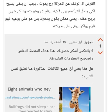
القرش اذا توقف عن الحركة رح يموت ، يجب ان يبقى يسبح
لكي يصل الاوكسجين ، فكيف ينام ؟ ، وهو بتحرك كل شوي
بريح عقله ، يعني ممكن يكون يتحرك بس هو مش بوعيه فهو
نايم ،ولكن يبقى على حركته
مجهول
أضف ردا
قبل سنتين
1
لا بالعكس أشكر حضرتك. هذا هدف المنصة، النقاش
وتصحيح المعلومات المغلوطة.
هل هذا يعني أنّ جميع الكائنات المذكورة هنا تطبق نفس
الشيء؟
​Eight animals who never sleep
mes.indiatimes.com/news/web-stories...
Bullfrogs did not sleep since
they reacted to stimuli