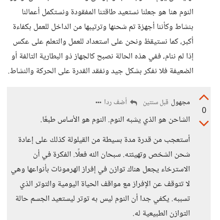
النوم هنا هو جعلنا نستعيد طاقتنا المفقودة ونستكمل أعمالنا
بنشاط وكأننا أجهزة تم شحنها وترتيبها من الداخل للعمل بكفاءة
أكبر، كما نستيقظ ونحن على استعداد للعمل والتعلم على عكس
إذا لم ننام، ففي هذه الحالة نصبح كالجهاز ذو البطارية التالفة أو
الضعيفة فلا نفكر بشكل جيد ونفقد القدرة على الحركة والنشاط.
مجهول
أضف ردا
قبل سنتين
0
الشاحن هو الذي يشبه النوم. النوم هو الأساس طبعًا.
أستعجب من قدرة مدة بسيطة من القيلولة كذلك على إعادة
شحن الشخص وتهيئته. سبحان الله فعلًا. الفكرة في أن
الاسترخاء يجعل هناك توازن في إفراز الهرمونات بأنواعها وهي
لا تتوقف عن الإفراز مع مواقف الحياة اليومية والتوتر الذي
تسببه. يكفي جدا أن النوم ليس به توتر ليستعيد الجسم حالة
التوازن الطبيعية له.