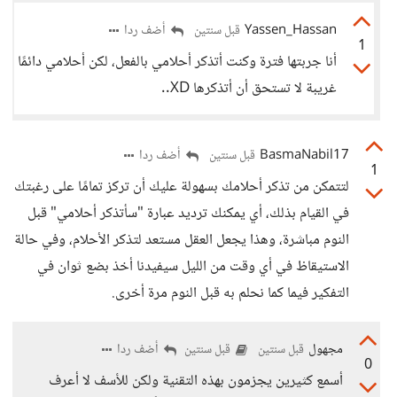
Yassen_Hassan
أضف ردا
قبل سنتين
1
أنا جربتها فترة وكنت أتذكر أحلامي بالفعل، لكن أحلامي دائمًا
غريبة لا تستحق أن أتذكرها XD..
BasmaNabil17
أضف ردا
قبل سنتين
1
لتتمكن من تذكر أحلامك بسهولة عليك أن تركز تمامًا على رغبتك
في القيام بذلك، أي يمكنك ترديد عبارة "سأتذكر أحلامي" قبل
النوم مباشرة، وهذا يجعل العقل مستعد لتذكر الأحلام، وفي حالة
الاستيقاظ في أي وقت من الليل سيفيدنا أخذ بضع ثوان في
التفكير فيما كما نحلم به قبل النوم مرة أخرى.
مجهول
أضف ردا
قبل سنتين
قبل سنتين
0
أسمع كثيرين يجزمون بهذه التقنية ولكن للأسف لا أعرف