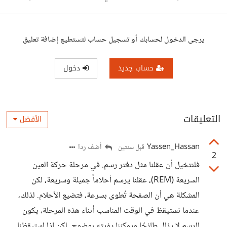
يرجى الدخول لحسابك أو تسجيل حساب لتستطيع إضافة تعليق
حساب جديد
دخول
التعليقات
الأفضل
Yassen_Hassan
أضف ردا
قبل سنتين
2
فلنتخيل أن عقلنا مثل دفتر رسم. في مرحلة حركة العين
السريعة (REM)، عقلنا يرسم أحلاماً جميلة وسريعة، لكن
المشكلة هي أن الصفحة تُطوى بسرعة، فتضيع الأحلام. لذلك،
عندما نستيقظ في الوقت المناسب أثناء هذه المرحلة، يكون
الرسم لا يزال طازجًا ويمكننا رؤيته بوضوح. لكن إذا استيقظنا