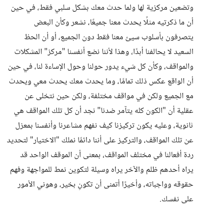
وتضعين مركزية لها ولما حدث معك بشكل سلبي فقط، في حين
أن ما ذكرتيه مثلًا يحدث معنا جميعًا، نشعر وكأن البعض
يتصرفون بأسلوب سيئ معنا فقط دون الجميع، أو أن الحظ
السعيد لا يحالفنا أبدًا، وهذا لأننا نضع أنفسنا "مركز" المشكلات
والمواقف، وكأن كل شيء يدور حولنا وحول الإساءة لنا، في حين
أن الواقع عكس ذلك تمامًا، وما يحدث معك يحدث معي ويحدث
مع الجميع ولكن في مواقف مختلفة، ولكن حين نتخلى عن
عقلية أن "الكون كله يتآمر ضدنا" نجد أن كل تلك المواقف هي
ثانوية، وعليه يكون تركيزنا كيف نفهم مشاعرنا وأنفسنا بمعزل
عن تلك المواقف، والتركيز على أننا دائمًا نملك "الاختيار" لتحديد
ردة أفعالنا في مختلف المواقف، بمعنى أن الموقف الواحد قد
يراه أحدهم ظلم والآخر يراه وسيلة لتكوين نمط للمواجهة وفهم
حقوقه وواجباته، وأخيرًا أتمنى أن تكونِ بخير، وهوني الأمور
على نفسك.