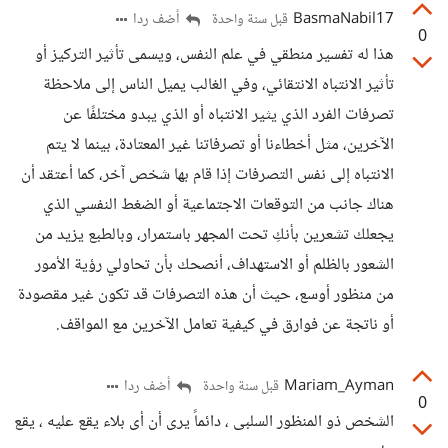
BasmaNabil17
أضف ردا
قبل سنة واحدة
0
هذا له تفسير منطقي في علم النفس، ويسمى تأثير التركيز أو
تأثير الانتباه الانتقائي، وفي الغالب يميل الناس إلى ملاحظة
تصرفات الفرد الذي يثير الانتباه أو الذي يبدو مختلفًا عن
الآخرين، مثل أخطاءنا أو تصرفاتنا غير المعتادة، بينما لا يتم
الانتباه إلى نفس التصرفات إذا قام بها شخص آخر، كما أعتقد أن
هناك جانب من التوقعات الاجتماعية أو الضغط النفسي الذي
يجعلك تشعرين بأنكِ تحت المجهر باستمرار، وبالطبع يزيد من
الشعور بالظلم أو الاستهداف، أنصحك بأن تحاولي رؤية الأمور
من منظور أوسع، حيث أن هذه التصرفات قد تكون غير مقصودة
أو ناتجة عن فوارق في كيفية تعامل الآخرين مع المواقف.
Mariam_Ayman
أضف ردا
قبل سنة واحدة
0
الشخص ذو المنظور السلبى ، دائماً يرى أن أى بلاء يقع عليه ، يقع