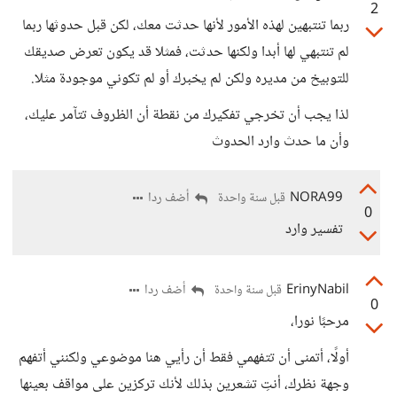
2
ربما تنتبهين لهذه الأمور لأنها حدثت معك، لكن قبل حدوثها ربما
لم تنتبهي لها أبدا ولكنها حدثت، فمثلا قد يكون تعرض صديقك
للتوبيخ من مديره ولكن لم يخبرك أو لم تكوني موجودة مثلا.
لذا يجب أن تخرجي تفكيرك من نقطة أن الظروف تتآمر عليك،
وأن ما حدث وارد الحدوث
NORA99
أضف ردا
قبل سنة واحدة
0
تفسير وارد
ErinyNabil
أضف ردا
قبل سنة واحدة
0
مرحبًا نورا،
أولًا، أتمنى أن تتفهمي فقط أن رأيي هنا موضوعي ولكنني أتفهم
وجهة نظرك، أنتِ تشعرين بذلك لأنك تركزين على مواقف بعينها