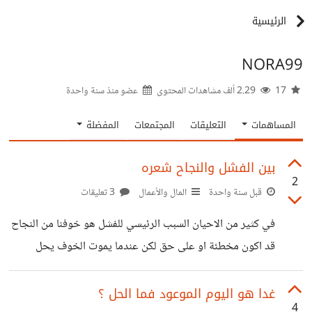
الرئيسية
NORA99
17
2.29 ألف مشاهدات المحتوى
عضو منذ
سنة واحدة
المساهمات
التعليقات
المجتمعات
المفضلة
بين الفشل والنجاح شعره
2
قبل سنة واحدة
المال والأعمال
3 تعليقات
في كثير من الاحيان السبب الرئيسي للفشل هو خوفنا من النجاح
قد اكون مخطئة او على حق لكن عندما يموت الخوف يحل
النجاح قس ذالك على جميع امور الحياة ف اهم اسباب النجاح
هو الشجاعة والاقدام والثقة بالنفس وفي مجال المال والاعمال
غدا هو اليوم الموعود فما الحل ؟
4