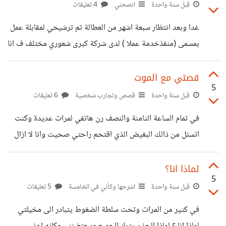
لابد ان تدعم هذه الاسباب بالتخطيط والتحليل والبراهين التي
قبل سنة واحدة
انصحني
4 تعليقات
تبين صواب قرارك في العصر الحال اصبح كسب المال امر بسيط
غدا وبعد انتظار سبعة اشهر من العطالة تم ترشيحي لمقابلة عمل
للغاية ومن لا يغتني في هذا الوقت فهو لايزال تحت تاثير الخوف
بمسمى (منفذخدمة عملا ) لدى شركة كبرى شعوري مختلف ف انا
انهض وانفض عن نفسك غبار الخوف
اجمع بين الحماسة والخوف والقوة والضعف فهل اجد بينكم
ناصح يلقي على كلمة تقوي من عزمي وتساندني وانا لكم من
قصتي مع الموت
5
الشاكرين
قبل سنة واحدة
قصص وتجارب شخصية
6 تعليقات
في تمام الساعة الثامنة والنصف رن هاتفي لمرات عديدة وكنت
اتسئل من ذالك البغيض الذي اقتحم راحتي صحيت وانا لا ازال
في احلامي الوردية على صوت اختي نوره هيا استيقضي فنحنو
في طريقنا للمسجد ضحكة بسخرية وماذا تريدون ان تفعلو هناك
لماذا انا؟
5
هل سوف تعتكفون صرخت بصوت يملاه الحزن اخي فارق الحياة
قبل سنة واحدة
اشرحها وكأني في الخامسة
5 تعليقات
واغلاقة الخط كانت تفوز باسوا شخص ينقل خبر كهذا صمت
في كثير من المرات وتحت سلطة الضغوط يتبادر الى مخيلتي
لمده خمس دقايق احول فيها ان استوعب ماذا سمعت هل انا في