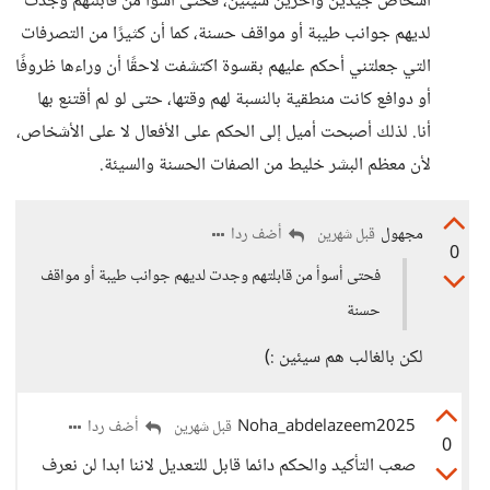
أشخاص جيدين وآخرين سيئين، فحتى أسوأ من قابلتهم وجدت
لديهم جوانب طيبة أو مواقف حسنة، كما أن كثيرًا من التصرفات
التي جعلتني أحكم عليهم بقسوة اكتشفت لاحقًا أن وراءها ظروفًا
أو دوافع كانت منطقية بالنسبة لهم وقتها، حتى لو لم أقتنع بها
أنا. لذلك أصبحت أميل إلى الحكم على الأفعال لا على الأشخاص،
لأن معظم البشر خليط من الصفات الحسنة والسيئة.
مجهول
أضف ردا
قبل شهرين
0
فحتى أسوأ من قابلتهم وجدت لديهم جوانب طيبة أو مواقف
حسنة
لكن بالغالب هم سيئين :)
Noha_abdelazeem2025
أضف ردا
قبل شهرين
0
صعب التأكيد والحكم دائما قابل للتعديل لاننا ابدا لن نعرف