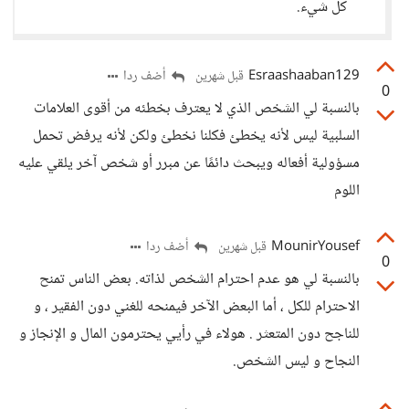
كل شيء.
Esraashaaban129
أضف ردا
قبل شهرين
0
بالنسبة لي الشخص الذي لا يعترف بخطئه من أقوى العلامات
السلبية ليس لأنه يخطئ فكلنا نخطئ ولكن لأنه يرفض تحمل
مسؤولية أفعاله ويبحث دائمًا عن مبرر أو شخص آخر يلقي عليه
اللوم
MounirYousef
أضف ردا
قبل شهرين
0
بالنسبة لي هو عدم احترام الشخص لذاته. بعض الناس تمنح
الاحترام للكل ، أما البعض الآخر فيمنحه للغني دون الفقير ، و
للناجح دون المتعثر . هولاء في رأيي يحترمون المال و الإنجاز و
النجاح و ليس الشخص.