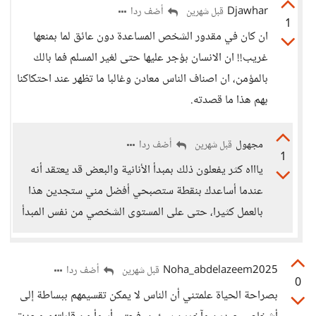
Djawhar
أضف ردا
قبل شهرين
1
ان كان في مقدور الشخص المساعدة دون عائق لما بمنعها
غريب!! ان الانسان بؤجر عليها حتى لغير المسلم فما بالك
بالمؤمن، ان اصناف الناس معادن وغالبا ما تظهر عند احتكاكنا
بهم هذا ما قصدته.
مجهول
أضف ردا
قبل شهرين
1
ياااه كثر يفعلون ذلك بمبدأ الأنانية والبعض قد يعتقد أنه
عندما أساعدك بنقطة ستصبحي أفضل مني ستجدين هذا
بالعمل كثيرا، حتى على المستوى الشخصي من نفس المبدأ
Noha_abdelazeem2025
أضف ردا
قبل شهرين
0
بصراحة الحياة علمتني أن الناس لا يمكن تقسيمهم ببساطة إلى