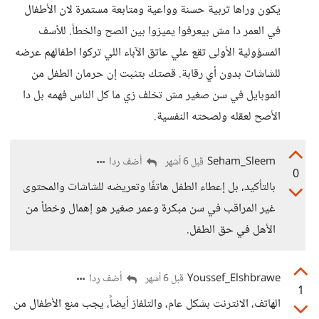
يكون وراها تربية حسنة وواعية ومتابعة مستمرة لان الأطفال
في العمر دا مش بيعرفوا يميزوا بين الصح والخطأ. للأسف
المسؤولية الأولى تقع علي عاتق الآباء اللي تركوا اطفالهم عرضه
للشاشات بدون أي رقابة. قصتك بتثبت إن حرمان الطفل من
الموبايل في سن صغير مش تخلف زي ما كل الناس فهمه بل دا
الأصح لعقله ولصحته النفسية.
Seham_Sleem
أضف ردا
قبل 6 أشهر
0
بالتأكيد، بل إعطاء الطفل هاتفًا وتعريضه للشاشات والمحتوى
غير المراقب في سن مبكرة وعمر صغير هو إهمال وخطأ من
الأهل في حق الطفل.
Youssef_Elshbrawe
أضف ردا
قبل 6 أشهر
1
الهاتف، الانترنت بشكل عام، والتلفاز أيضاً، يجب منع الأطفال من