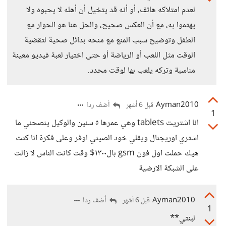
لعدم امتلاكه هاتف، أو أنه قد يتخيل أن أهله لا يحبوه ولا
يهتموا به، مع أن العكس صحيح، والحل هنا هو الحوار مع
الطفل وتوضيح سبب المنع مع منحه بدائل صحية لتقضية
الوقت مثل اللعب أو الرياضة أو حتى اختيار لعبة ڤيديو معينة
مناسبة وتركه يلعب بها لوقت محدد.
Ayman2010
أضف ردا
قبل 6 أشهر
1
انا اشتريت tablets وهي عمرها ٥ سنين والوكيل ينصحني ما
اشتري اوريجنال ويقلي خود الصيني اوفر وعلى فكرة انا كنت
هيك حملت اول فون gsm بال١٣٠٠$ وقت كانت الناس لا زالت
على الشبكة الارضية
Ayman2010
أضف ردا
قبل 6 أشهر
1
لبنتي**