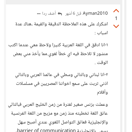
Ayman2010
أضف ردا
قبل 6 أشهر
1
اشكرك على هذه الملاحظة الدقيقة والقيمة ،هناك عدة
اسباب :
١-انا ادقق في اللغة العربية كثيرا ولاحظ معي عندما اكتب
منشور لا تلاحظ فيه اي خطأ لغوي.مما يأخذ مني بعض
الوقت .
٢-انا لبناني وبالتالي وسطي في عالمنا العربي وبالتالي
اذني تربت على سمع اخواننا المصريين في مسلسلات
وأفلام
وعملت بزنس صغير لفترة من زمن الخليج العربي فبالتالي
عائق اللغة تخطيته منذ زمن مع مزيج من اللغة الفرنسية
والإنجليزية فعائق التواصل اللغوي عندي أصبح سهل
يسمى بالإنجليزية barrier of communication.