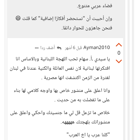
فضاء عربي متنوع.
وإن أحببت أن "نستحضر أفكارًا إضافية" كما قلت 😄
فنحن جاهزون للحوار دائمًا.
Ayman2010
أضف ردا
قبل 6 أشهر
0
يا سيدي ،أ. سهام تحب اللهجة اللبنانية وبالاساس انا
افتكرتها لبنانية لان نفس العائلة والكنية عندنا في لبنان
لفترة من الزمن اكتشفت انها مصرية .
وانا اعلق على منشور خاص بها واوجه كلامي لها بناء
على ما تفضلت به من حديث .
خلاص ما تزعل قل لي ما جنسيتك واحكي واعلق على
منشوراتك بلهجتك هههههه.
"كلنا عرب يا اخ العرب"