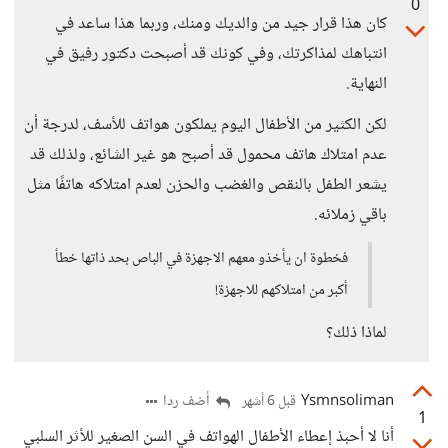
0
كان هذا قرار جيد من والديك ومنك، وربما هذا ساعد في
انتباهك لمذاكرتك، وفي كونك قد أصبحت دكتور رفيق في
النهاية.
لكن الكثير من الأطفال اليوم يملكون هواتف للأسف، لدرجة أن
عدم امتلاك هاتف محمول قد أصبح هو غير الشائع، ولذلك قد
يشعر الطفل بالنقص والغضب والحزن لعدم امتلاكه هاتفًا مثل
باقي زملائه.
فخطوة ان يأخذو معهم الاجهزة في الباص بحد ذاتها خطأ
أكبر من امتلاكهم للاجهزة!
لماذا ذلك؟
Ysmnsoliman
أضف ردا
قبل 6 أشهر
1
أنا لا أحبذ إعطاء الأطفال الهواتف في السن الصغير للأثر السلبي