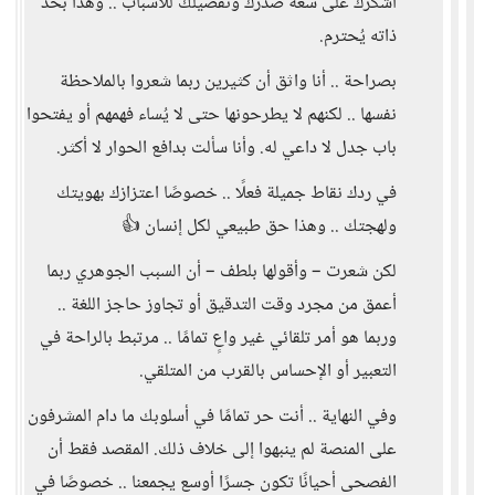
أشكرك على سعة صدرك وتفصيلك للأسباب .. وهذا بحد
ذاته يُحترم.
بصراحة .. أنا واثق أن كثيرين ربما شعروا بالملاحظة
نفسها .. لكنهم لا يطرحونها حتى لا يُساء فهمهم أو يفتحوا
باب جدل لا داعي له. وأنا سألت بدافع الحوار لا أكثر.
في ردك نقاط جميلة فعلًا .. خصوصًا اعتزازك بهويتك
ولهجتك .. وهذا حق طبيعي لكل إنسان 👍
لكن شعرت – وأقولها بلطف – أن السبب الجوهري ربما
أعمق من مجرد وقت التدقيق أو تجاوز حاجز اللغة ..
وربما هو أمر تلقائي غير واعٍ تمامًا .. مرتبط بالراحة في
التعبير أو الإحساس بالقرب من المتلقي.
وفي النهاية .. أنت حر تمامًا في أسلوبك ما دام المشرفون
على المنصة لم ينبهوا إلى خلاف ذلك. المقصد فقط أن
الفصحى أحيانًا تكون جسرًا أوسع يجمعنا .. خصوصًا في