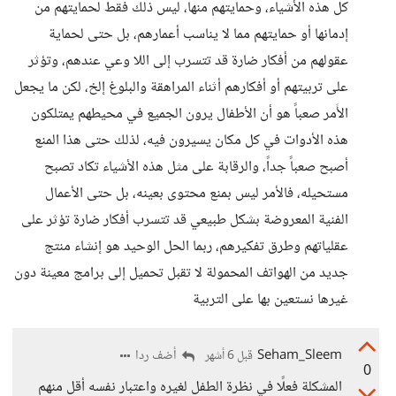
كل هذه الأشياء، وحمايتهم منها، ليس ذلك فقط لحمايتهم من
إدمانها أو حمايتهم مما لا يناسب أعمارهم، بل حتى لحماية
عقولهم من أفكار ضارة قد تتسرب إلى اللا وعي عندهم، وتؤثر
على تربيتهم أو أفكارهم أثناء المراهقة والبلوغ إلخ، لكن ما يجعل
الأًمر صعباً هو أن الأطفال يرون الجميع في محيطهم يمتلكون
هذه الأدوات في كل مكان يسيرون فيه، لذلك حتى هذا المنع
أصبح صعباً جداً، والرقابة على مثل هذه الأشياء تكاد تصبح
مستحيله، فالأمر ليس بمنع محتوى بعينه، بل حتى الأعمال
الفنية المعروضة بشكل طبيعي قد تتسرب أفكار ضارة تؤثر على
عقلياتهم وطرق تفكيرهم، ربما الحل الوحيد هو إنشاء منتج
جديد من الهواتف المحمولة لا تقبل تحميل إلى برامج معينة دون
غيرها نستعين بها على التربية
Seham_Sleem
أضف ردا
قبل 6 أشهر
0
المشكلة فعلًا في نظرة الطفل لغيره واعتبار نفسه أقل منهم