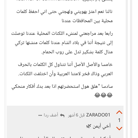
ثالثا نعم اعتز بهويتي ولهجتي حتى اني احفظ كلمات
محلية بين المحافظات عندنا
رابعا بعد مراجعتي لمنشء اللكنات المحلية عندنا توصلت
إلى نتيجة أننا في بلاد الشام عندنا كلمات منشئها تركي
مثال كلمة بشكير تدل على روب الحمام.
خامسا والأصل الأصل أننا نتناول كل الكلمات بالحرف
العربي وذاك فخر لامتنا العربية وأن اختلفت اللكنات.
سادسا "هلق هول استحضرتهم اذا بعد بدك أفكار منحكي
😂😂😂
ZARADO01
أضف ردا
قبل 6 أشهر
1
أخي أيمن 🌿