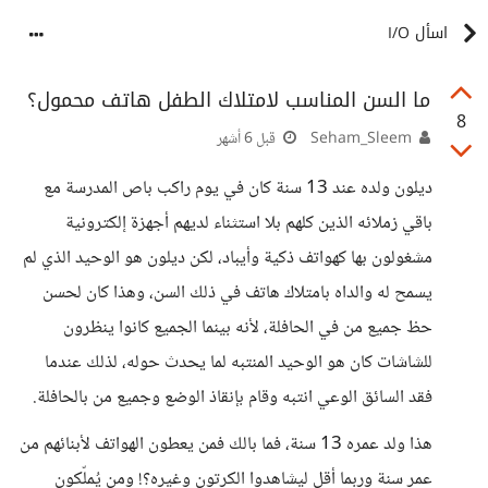
اسأل I/O
ما السن المناسب لامتلاك الطفل هاتف محمول؟
8
Seham_Sleem
قبل 6 أشهر
ديلون ولده عند 13 سنة كان في يوم راكب باص المدرسة مع
باقي زملائه الذين كلهم بلا استثناء لديهم أجهزة إلكترونية
مشغولون بها كهواتف ذكية وأيباد، لكن ديلون هو الوحيد الذي لم
يسمح له والداه بامتلاك هاتف في ذلك السن، وهذا كان لحسن
حظ جميع من في الحافلة، لأنه بينما الجميع كانوا ينظرون
للشاشات كان هو الوحيد المنتبه لما يحدث حوله، لذلك عندما​
فقد السائق الوعي انتبه وقام بإنقاذ الوضع وجميع من بالحافلة.
هذا ولد عمره 13 سنة، فما بالك فمن يعطون الهواتف لأبنائهم من
عمر سنة وربما أقل ليشاهدوا الكرتون وغيره؟! ومن يُملّكون