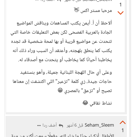
Seham_Sleem
أضف ردا
قبل 6 أشهر
1
مرحبا مستر اكس 👋
ألاحظ أن أ. أيمن يكتب المساهمات ويناقش المواضيع
الجادة بالعربية الفصحى لكن بعض التعليقات خاصة التي
تتحدث عن مواضيع قريبة أو بها لمحة شخصية قد تجده
يكتب كما ينطق بلهجته، وأعتقد أن السبب وراء ذلك أنه
يخاطبنا أحيانًا كما يخاطب أو يتحدث مع أصدقاء له.
وعلى أي حال اللهجة اللبنانية جميلة، وأهو بنستفيد
حاجات جيدة، زي كلمة "تزعبر" اللي اكتشفت إن معناها
تصيح أو "تزعق" بالمصري 😁
نشاط ثقافي 😂
Seham_Sleem
أضف ردا
قبل 6 أشهر
1
الأطفال أذكياء جدًا ما شاء الله، وفعلًا سمعت أكثر من مرة