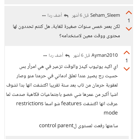
Seham_Sleem
أضف ردا
قبل 6 أشهر
1
لكن بعمر خمس سنوات صغيرة للغاية، هل كنتم تحددون لها
محتوى ووقت معين لاستخدامه؟
Ayman2010
أضف ردا
قبل 6 أشهر
1
اي اكيد يوتيوب كيدز والوقت تزعبر في هي امرأر بس
حسيت رح يصير عندا تعلق ادماني في حرمتا منو وصار
لعقوبة حرمان من تاب بعد سنة تقريبا اكتشفت انها بدا تشوف
اشيا أكبر من عمرها شي خصو باجتماعيات فكاهبة صدمت لما
عرفت انها اكتشفت features شو اسما restrictions
mode
ساعتها رفعت لمستوى لcontrol parent