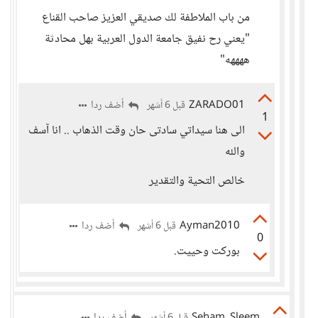
من باب الملاطفة لك صديقي العزيز صاحب القناع
"يعني رح نفيق جامعة الدول العربية بهل محادثة
ههههه"
ZARADO01
أضف ردا
قبل 6 أشهر
1
الى هنا سيداتي سادتى حان وقت الذهاب .. انا آسف
والله
خالص التحية والتقدير
Ayman2010
أضف ردا
قبل 6 أشهر
0
بوركت وحييت.