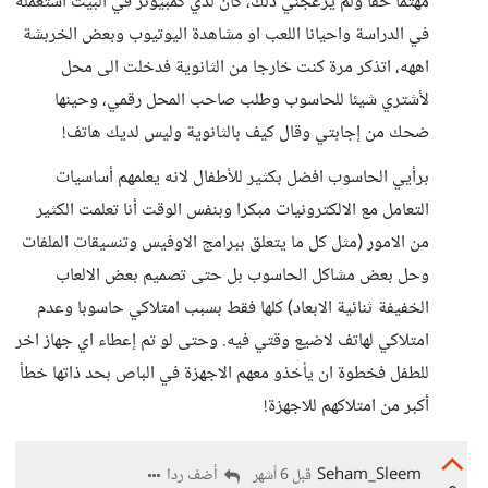
مهتما حقا ولم يزعجني ذلك، كان لدي كمبيوتر في البيت استعمله
في الدراسة واحيانا اللعب او مشاهدة اليوتيوب وبعض الخربشة
اههه، اتذكر مرة كنت خارجا من الثانوية فدخلت الى محل
لأشتري شيئا للحاسوب وطلب صاحب المحل رقمي، وحينها
ضحك من إجابتي وقال كيف بالثانوية وليس لديك هاتف!
برأيي الحاسوب افضل بكثير للأطفال لانه يعلمهم أساسيات
التعامل مع الالكترونيات مبكرا وبنفس الوقت أنا تعلمت الكثير
من الامور (مثل كل ما يتعلق ببرامج الاوفيس وتنسيقات الملفات
وحل بعض مشاكل الحاسوب بل حتى تصميم بعض الالعاب
الخفيفة ثنائية الابعاد) كلها فقط بسبب امتلاكي حاسوبا وعدم
امتلاكي لهاتف لاضيع وقتي فيه. وحتى لو تم إعطاء اي جهاز اخر
للطفل فخطوة ان يأخذو معهم الاجهزة في الباص بحد ذاتها خطأ
أكبر من امتلاكهم للاجهزة!
Seham_Sleem
أضف ردا
قبل 6 أشهر