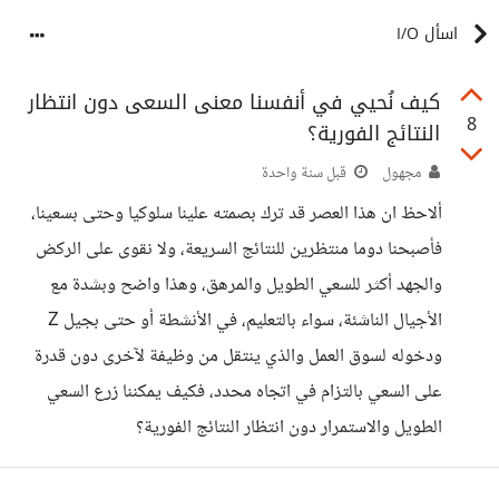
اسأل I/O
كيف نُحيي في أنفسنا معنى السعى دون انتظار
8
النتائج الفورية؟
مجهول
قبل سنة واحدة
ألاحظ ان هذا العصر قد ترك بصمته علينا سلوكيا وحتى بسعينا،
فأصبحنا دوما منتظرين للنتائج السريعة، ولا نقوى على الركض
والجهد أكثر للسعي الطويل والمرهق، وهذا واضح وبشدة مع
الأجيال الناشئة، سواء بالتعليم، في الأنشطة أو حتى بجيل Z
ودخوله لسوق العمل والذي ينتقل من وظيفة لآخرى دون قدرة
على السعي بالتزام في اتجاه محدد، فكيف يمكننا زرع السعي
الطويل والاستمرار دون انتظار النتائج الفورية؟