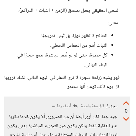
السعي الحقيقي يعمل بمنطق (الزمن + الثبات + التراكم).
بمعنى:
النتائج لا تظهر فورًا، بل تُبنى تدريجيًا.
الثبات أهم من الحماس اللحظي.
كل خطوة، حتى لو لم تُثمر مباشرة، تضع حجرًا في
البناء النهائي.
فهو يشبه زراعة شجرة لا ترى الثمار في اليوم التالي، لكنك ترويها
كل يوم لأنك تؤمن أنها ستنمو.
مجهول
أضف ردا
قبل سنة واحدة
0
جيد جدا، لكن أرى أيضا أن من الضروري ألا يكون كلاما فكريا
عبر العقلية فقط ولكن يكون عبر التجربه المباشرة يعني يكون
لدينا الممارسات بالبيئات المختلفة سواء عمل أو دراسة تشجع