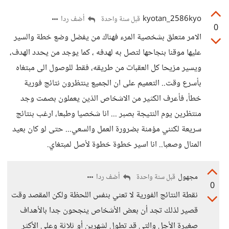
kyotan_2586kyo
أضف ردا
قبل سنة واحدة
0
الامر متعلق بشخصية المرء فهناك من يفضل وضع خطة والسير
عليها موقنا بنجاحها لتصل به لهدفه ، كما يوجد من يحدد الهدف،
ويسير مزيحا كل العقبات من طريقه، فقط للوصول الى مبتغاه
بأسرع وقت.. التعميم على ان الجميع ينتظرون نتائج فورية
خطأ، فأعرف الكثير من الاشخاص الذين يعملون بصمت وجد
منتظرين يوم النتيجة بصبر ... انا شخصيا وطبعا، ارغب بنتائج
سريعة لكنني مؤمنة بضرورة العمل والسعي... حتى لو كان بعيد
المنال وصعبا.. انا اسير خطوة خطوة لأصل لمبتغاي.
مجهول
أضف ردا
قبل سنة واحدة
0
نقطة النتائج الفورية لا تعني بنفس اللحظة ولكن المقصد وقت
قصير لذلك تجد أن بعض الأشخاص ينجحون جدا بالأهداف
صغيرة الأجل والتي قد تطول لشهرين أو ثلاثة وعلى الأكثر