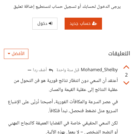
يرجى الدخول لحسابك أو تسجيل حساب لتستطيع إضافة تعليق
حساب جديد
دخول
التعليقات
الأفضل
Mohamed_Shelby
أضف ردا
قبل سنة واحدة
2
أعتقد أن السعي دون انتظار نتائج فورية هو فن التحول من
عقلية النتائج إلى عقلية القيمة والمسار.
في عصر السرعة والمكافآت الفورية، أصبحنا نُربَّى على الإشباع
السريع مثل نضغط فنحصل، نبدأ فنُكافأ.
لكن السعي الحقيقي خاصة في القضايا العميقة كالنجاح المهني
أو النضج الشخصي – لا يعمل بهذه الآلية.