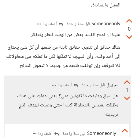
الفشل والمثابرة.
Someoneonly
أضف ردا
قبل سنة واحدة
0
علينا ان نمنح انفسنا بعض من الوقت ننظر ونتفكر
هناك حقائق لن تتغير، حقائق ثابتة من ضمنها أن كل شئ يحتاج
إلى أخذ وقته، وأن النتيجة لا تملكها لكن ما تملكه هى محاولاتك
فلا تتوقف وإن توقفت فلتعد من جديد، لا تتعجل النتائج.
مجهول
أضف ردا
قبل سنة واحدة
1
هل سبق وطبقتِ ما تقولين منى؟ يعني عملتِ على هدف
وظللت تعيدين بالمحاولة كثيرا حتى وصلت للهدف الذي
تريدينه
Someoneonly
أضف ردا
قبل سنة واحدة