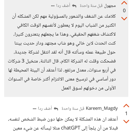
مجهول
أضف ردا
قبل سنة واحدة
0
كلامك عن الشغف والشعور بالمسؤولية مهم لكن المشكله أن
الكثير من الشباب اليوم لا يعطون لأنفسهم الوقت الكافي
لاكتشاف شغفهم الحقيقي، وهذا ما يجعلهم يتعثرون كثيرا،
كنت اتحدث لابن خالي وهو شاب مجتهد ودار حديث بيننا
حول طبيعة عمله وسألته قال أنه لقد انتقل لشركة جديدة،
فضحكت وقلت له الشركة الكام، قال الثالثة، متخيل 3 شركات
في أربع سنوات، معدل مرتفع، لذا أعتقد أن البيئة المحيطة لها
دور أساسي في ترسيخ معنى الالتزام أكثر خاصة في السنوات
الأولى من دخولهم لسوق العمل
Kareem_Magdy
أضف ردا
قبل سنة واحدة
1
أعتقد ان هذه المشكلة لا يمكن حلها دون ضبط الشخص لنفسه،
فبدلا من أن يلجأ إلى chatGPT مثلا ليسأله عن شيء معين