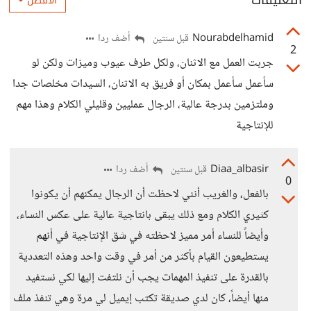
التعليقات
الأفضل
Nourabdelhamid
أضف ردا
قبل سنتين
2
جربت العمل مع الاثنان، ولكل طرف عيوب وميزات ولكن لو
سأعمل سأعمل بمكان أو فريق به الاثنان، السيدات مخلصات جدا
وملتزمين بدرجة عالية، الرجال عمليين وقليلي الكلام وهذا مهم
للإنتاجية
Diaa_albasir
أضف ردا
قبل سنتين
0
بالفعل، والغريب أنني لاحظت أن الرجال يمكنهم أن يكونوا
كثيري الكلام ومع ذلك يبقى بانتاجية عالية على عكس النساء،
وأيضاً للنساء أمر مميز لاحظته في شق الإنتاجية في أنهم
يستطيعون القيام بأكثر من أمر في وقت واحد وهذه التعددية
بالقدرة على تنفيذ المهمات يجب أن نلتفت إليها لكي نستفيد
منها أيضاً، كان لدي صديقة تكتب إيميل لي مرة وهي تنفذ ملف