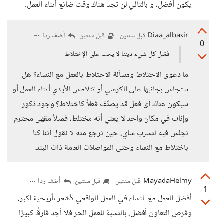
يكون أفضل، و بالتالي لن تجد هناك وقت ضائع أثناء العمل.
Diaa_albasir
أضف ردا
قبل سنتين
قبل سنتين
0
فقبل كل شيء ديننا لا يحث على الإختلاط
ما دعوى الاختلاط ومسألة الاختلاط بالعمل مع النساء؟ هل
ستجلس بجانبها على الكرسي أو تتلامس الأيدي أثناء العمل أو
سيكون هناك أي فعل قد يصنّف فعلاً كاختلاط؟ وجود ذكور
وإناث في مكان واحد لا يعني أنه مختلط، فمثلاً مقهى محترم
نجلس فيه لنشرب شاي، حين نرجع منه لا نقول أننا كنا
باختلاط مع النساء وحتى المواصلات العامة ذات البند.
MayadaHelmy
أضف ردا
قبل سنتين
قبل سنتين
1
أفضل العمل مع النساء في العمل الواقعي لأشعر بأريحية اكبر،
وفرص التعاون أفضل، بالنسبة للعمل الحر فلا أجد فارقًا كبيرًا