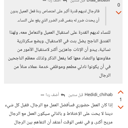
Diaa_albasir
أضف ردا
قبل سنتين
0
فالرجال لديهم قدرة أكبر على امتصاص ردة فعل العميل بدون
أن يحدث ضرر له بنفس قدر الضرر الذي يقع على النساء.
للنساء لديهم القدرة على استقبال العميل والتعامل معه، ولهذا
الفندق الناجح يضل بنت في الاستقبال، ويضع سكرتارية
نسائية، يبدو أن الإناث جاهزين أكثر لاستقبال الأمور من
مقاومتها والتضاد معها كما يفعل الذكر ولذلك معظم الناجحين
في أن يكونوا نادلي مطعم وموظفي خدمة عملاء مثلاً من
الرجال
Hedidi_chihab
أضف ردا
قبل سنتين
1
إذا كان العمل حضوري فسأفضل العمل مع الرجال، فقبل كل شيء
ديننا لا يحث على الإختلاط و بالتالي سيكون العمل مع الرجال
مريح أكثر، و في نفس الوقت أعتقد أن التفاهم بين الرجال