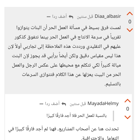
Diaa_albasir
أضف ردا
قبل سنتين
0
لمست فرق بسيط في مسألة العمل الحر أن البنات يتوازوا
تقريباً في سرعة الانتاج في العمل الحر بينما نتفوق كذكور
عليهم في التقليدي ورددت هذه الملاحظة إلى تجاربي أولاً لإن
هذا ليس مقياس دقيق ولكن أيضاً برأيي قد يجوز لإن البنت
ميالة كثيراً لكي تتكلم مع محيطها على عكس الرجل والعمل
الحر من البيت يعزلها عن هذا الكلام فتتوازى السرعات
بالتسليم.
MayadaHelmy
أضف ردا
قبل سنتين
0
بالنسبة للعمل الحر فلا أجد فارقًا كبيرًا
تحدثت هنا عن أصحاب المشاريع، فهنا لم أجد فارقًا كبيرًا في
التعامل والاحترافية.