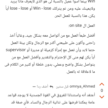
Win بينما أسوأ عميل بالنسبة لى هو الذى لايعرف ماذا يريد
ولايعينك عليه ومن ثم يتركك Win - lose أو lose - lose أياً
يكن، هذا بالنسبة للعمل الحر.
العمل ال on site:
أفضل طبعاً العمل مع من أتواصل معه بشكل جيد، وغالباً آخذ
راحتى وأكون على طبيعتي أكثر مع الرجال ولكن بيئة العمل
حتما لابد وأن تعمل مع إمرأة كزميلة او مديرة أو supervisor
أياً يكن لهم منى كل الإحترام والتقدير وأفضل العمل مع من
يتواصل بشكل واضح وعملي، بدون خلطة أو كثير من الكلام فى
ما لاعلاقة له بالعمل.
omnya_Ahmed
أضف ردا
قبل سنتين
0
أعتقد أنه واستثناءًا للفروق في القوة الجسدية لا يوجد قواعد
عامة يمكننا فرضها على ثنائية الرجال والنساء. فأي صفة قد