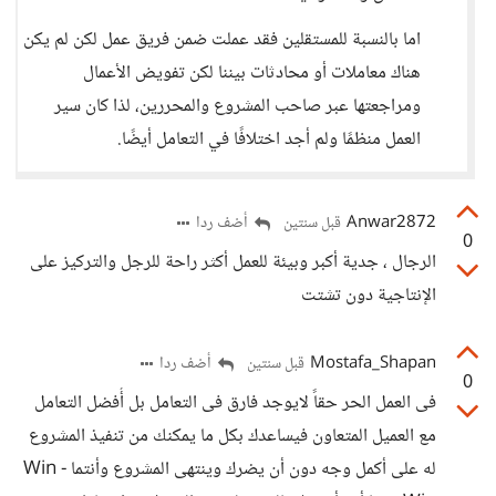
اما بالنسبة للمستقلين فقد عملت ضمن فريق عمل لكن لم يكن
هناك معاملات أو محادثات بيننا لكن تفويض الأعمال
ومراجعتها عبر صاحب المشروع والمحررين، لذا كان سير
العمل منظمًا ولم أجد اختلافًا في التعامل أيضًا.
Anwar2872
أضف ردا
قبل سنتين
0
الرجال ، جدية أكبر وبيئة للعمل أكثر راحة للرجل والتركيز على
الإنتاجية دون تشتت
Mostafa_Shapan
أضف ردا
قبل سنتين
0
فى العمل الحر حقاً لايوجد فارق فى التعامل بل أُفضل التعامل
مع العميل المتعاون فيساعدك بكل ما يمكنك من تنفيذ المشروع
له على أكمل وجه دون أن يضرك وينتهى المشروع وأنتما Win -