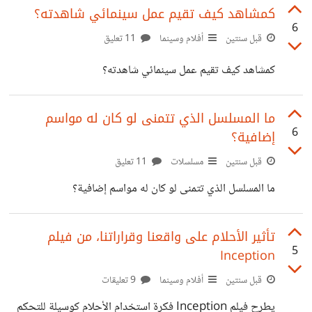
أعمق من مجرد البقاء والبقاء على قيد الحياة، حيث يتعلم العديد
كمشاهد كيف تقيم عمل سينمائي شاهدته؟
6
من الدروس القيمة عن الصداقة والحب والتواصل مع الطبيعة.
قبل سنتين
أفلام وسينما
11 تعليق
العزلة تمنحه الفرصة لاستعادة الروح والبحث عن السعادة
كمشاهد كيف تقيم عمل سينمائي شاهدته؟
الحقيقية، وعلى المستوى العام فإن العزلة واختيار التفرد بالنفس
ولو لفترة، يعتبر كمسار لتصحيح مفاهيم الإنسان الخاصة عن
ما المسلسل الذي تتمنى لو كان له مواسم
نفسه، فماذا
6
إضافية؟
قبل سنتين
مسلسلات
11 تعليق
ما المسلسل الذي تتمنى لو كان له مواسم إضافية؟
تأثير الأحلام على واقعنا وقراراتنا، من فيلم
5
Inception
قبل سنتين
أفلام وسينما
9 تعليقات
يطرح فيلم Inception فكرة استخدام الأحلام كوسيلة للتحكم