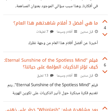
في أفكارنا، وهذا سبب سؤالي الموجود بعنوان المساهمة،
فبالفيلم زرع البطل فكرة معينة في ذهن الشخص المقصود عن
طريق تقنية الحلم المشترك، بحيث يشعر أن الفكرة هي نتاج
ما هي أفضل 3 أفلام شاهدتهم هذا العام؟
4
تفكيره الخاص ، يظهر الفيلم كيف يمكن للأحلام أن تكون بوابة
قبل سنتين
أفلام وسينما
7 تعليقات
إلى العقل الباطن، حيث يتم زرع أفكار وتحفيز تفكير معين دون
أخبرنا عن أفضل أفلام هذا العام من وجهة نظرك
أن يكون الشخص واعيًا لذلك، هذا يفتح الباب أمام النقاش حول
قوة الأحلام في تشكيل تصوراتنا عن الواقع وكيفية تأثيرها على
فيلم "Eternal Sunshine of the Spotless Mind:
قراراتنا
6
كيف تؤثر الذكريات المؤلمة على حياتنا؟
قبل سنتين
أفلام وسينما
13 تعليق
فيلم "Eternal Sunshine of the Spotless Mind"، يتم
تقديم فكرة مبتكرة حول تأثير الذكريات على تكوين الهوية
الشخصية وسلوكياتنا. القصة تتبع شخصين، جويل وكليمنتين،
اللذين يقرران مسح ذكرياتهما بعد انفصالهما بصورة مؤلمة. تعرض
بعد مشاهدة فيلم: "Whiplash" خطر على ذهني