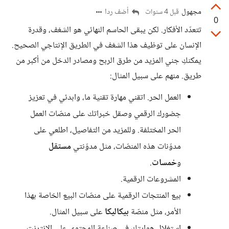
مجهول
أضف ردا
قبل 4 سنوات
0
تتعدّد الأفكار. لكن يبقى الحاسم النهائي هو الشغف، وقدرة
الإنسان على توظيف هذا الشغف في الطريق الإنتاجي الصحيح.
يمكنكِ جني المزيد من طرق الربح ومصادر الدخل من أكبر من
طريق. منهم على سبيل المثال:
العمل الحر. اتقني مهارة تقنية ما، وابدئي في تعزيز
جضورك الرقمي وصقل خبراتك على منصّات العمل
الحر المختلفة. وللمزيد من التفاصيل، اطلعي على
مدوّنات هذه المنصّات، مثل مدوّنتي
مستقل
و
خمسات
.
المشروعات الرقمية.
بيع المنتجات الرقمية على منصّات البيع الخاصة بهذا
الأمر، مثل منصّة
بيكاليكا
على سبيل المثال.
استغلال هوايتك في صناعة المحتوى على الإنترنت