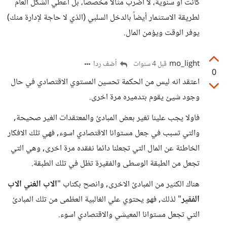
كانت أو سنوية، لا أضرب مثالاً مخصصاً، بل أعطي الشكل العام
لطريقة الاستثمار أيضاً بالدخل السلبي (الذي لا حاجة لإدارة منك)
يوفر الوقت ويؤمن المال.
mo_light
أضف ردا
قبل 4 سنوات
0
اعتقد انه ليس من الحكمة تحسين المستوي الاقتصادي في حال
وجود شيئ يقوم بتدميره مرة اخرى.
فاولا يجب علينا تغير بعض المبادئ والمعتقدات الغير صحيحة,
والتي تسبب في جعل مستوانا الاقتصادي اسوء, فهي تلك الافكار
الخاطئة عن المال التي تجعلنا دائما نفقده مرة اخرى, وهي التي
تجعل من الطبقة الوسطى والفقيرة تظل في تلك الطبقة.
هناك الكثير من المبادئ الاخرى, وانصح بكتاب "
الاب الغني الاب
الفقير
" لذلك, فهو يحتوي علي الغالبية العظمى من تلك المبادئ
التي تجعل مستوانا المعيشي والاقتصادي اسوء.