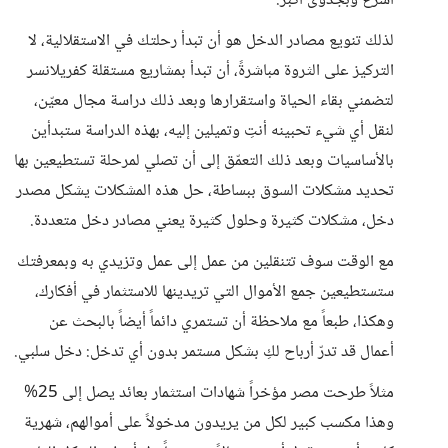
أسرع وبجدوى أكبر.
لذلك تنويع مصادر الدخل هو أن تبدأ رحلتك في الاستقلالية، لا
التركيز على الثروة مباشرةً، أن تبدأ بمشاريع مستقلة كفريلانسر
لتضمني بقاء الحياة واستقرارها وبعد ذلك دراسة مجال معيّن،
لنقل أي شيء تحبينه أنتِ وتميلين إليه، بهذه الدراسة ستبدأين
بالأساسيات وبعد ذلك التعمّق إلى أن تصلي لمرحلة تستطيعين بها
تحديد مشكلات السوق ببساطة، حل هذه المشكلات يشكل مصدر
دخل، مشكلات كثيرة وحلول كثيرة يعني مصادر دخل متعددة.
مع الوقت سوف تتنقلين من عمل إلى عمل وتزيدي به وبمعرفتك
ستستطيعين جمع الأموال التي تريدينها للاستثمار في أفكارك،
وهكذا، طبعاً مع ملاحظة أن تستمري دائماً أيضاً بالبحث عن
أعمال قد تدرّ أرباح لكِ بشكل مستمر بدون أي تدخل: دخل سلبي.
مثلاً طرحت مصر مؤخراً شهادات استثمار بعائد يصل إلى 25%
وهذا مكسب كبير لكل من يريدون مدخولاً على أموالهم، شهرية