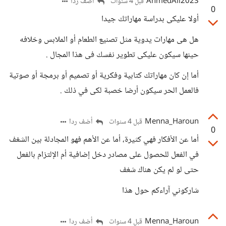
AhmedAli2023
أضف ردا
قبل 4 سنوات
0
أولا عليكى بدراسة مهاراتك جيدا
هل هى مهارات يدوية مثل تصنيع الطعام أو الملابس وخلافه
حينها سيكون عليكى تطوير نفسك فى هذا المجال .
أما إن كان مهاراتك كتابية وفكرية أو تصميم أو برمجة أو صوتية
فالعمل الحر سيكون أرضا خصبة لكى في ذلك .
Menna_Haroun
أضف ردا
قبل 4 سنوات
0
أما عن الأفكار فهي كثيرة، أما عن الأهم فهو المجادلة بين الشغف
في الفعل للحصول على مصادر دخل إضافية أم الإلتزام بالفعل
حتى لو لم يكن هناك شغف
شاركوني آراءكم حول هذا
Menna_Haroun
أضف ردا
قبل 4 سنوات