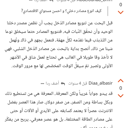
Abdelouhab_bmrf
أضف ردا
قبل 4 سنوات
0
كيف انوع مصادر دخلي؟ و احسن مستواي الاقتصادي?
قبل البحث عن تنويع مصادر الدّخل يجب أن نظمن مصدر دخلنا
الوحيد وأن نحقّق الثّبات فيه، فتنويع المصادر حتما سيخلق نوعا
من التّذبذب فيما نقدّمه لكلّ مهمّة، فنعمل بجهدٍ في ذاك ونُهمل
شيئا من ذاك، أنصح بداية بالبحث عن مصادر الدّخل السّلبي، فهي
لا تأخذ وقا طويلا في الغالب هي تحتاج لعمل شاق في الأشهر
الأولى ولصبر ثمّ سيقلّ الوقت المخصّص لها مع مرور الوقت.
Diaa_albasir
أضف ردا
قبل 4 سنوات
0
قد يبدو جواباً غريباً ولكن المعرفة، المعرفة هي من تستطيع ذلك
وبكل بساطة ومن الصفر، من صفر دولار، صار هذا العصر بفضل
الانترنت عصراً لا يعتمد كسابقه على الأيدي أو الألات أو حتى
على مصادر الطاقة المختلفة، بل هو عصر معرفي، يربح من يفكّر