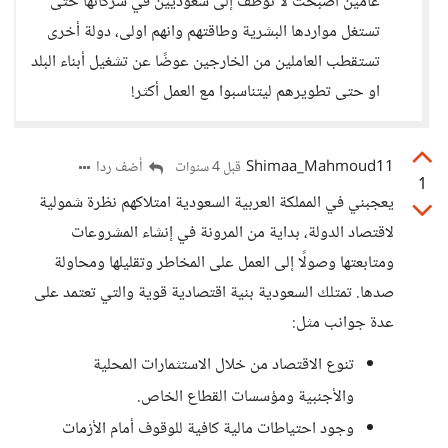
عامين أصبحت لا توظف إلى سعوديين في شركاتها حتى
تستغل مواردها البشرية وطاقتهم وانهم اولى، دولة أخرى
تستقطب العاملين من الخارجين عوضًا عن تشغيل أبناء البلد
او حتى تطويرهم ليتناسبوا مع العمل أكثر!
Shimaa_Mahmoud11
أضف ردا
قبل 4 سنوات
1
يعجبني في المملكة العربية السعودية امتلاكهم نظرة شمولية
لاقتصاد الدولة، بداية من المرونة في إنشاء المشروعات
ومتابعتها وصولًا إلى العمل على المخاطر وتقليلها ومحاولة
صدها. تمتلك السعودية بنية اقتصادية قوية والتي تعتمد على
عدة جوانب مثل:
تنوع الاقتصاد من خلال الاستثمارات المحلية
والأجنبية ومؤسسات القطاع الخاص.
وجود احتياطات مالية كافية للوقوف أمام الأزمات