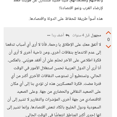
وثقافتهم ومعتقداتهم، شيئا فشيئا سنتنازل عن هويتنا فقط
لإرضاء الغرب ونمو اقتصادنا!
هذه أسوأ طريقة للحفاظ على الدولة واقتصادها.
مجهول
أضف ردا
قبل 4 سنوات
0
لا أتفق معكِ على الإطلاق يا رحمة، فأنا لا أرى أي أسباب تدفعنا
إلى عدم الاندماج بثقافات أخرى، ومن ناحية أخرى لا أرى أن
فكرة اطلاعي على الآخر تحتّم عليّ أن أفقد هويّتي. بالعكس،
أنا أرى أن الدول العربية تحسن استغلال الأمور في الوقت
الحالي، وتستطيع أن تستوعب الثقافات الأخرى أكثر من أي
فترة مضت. فكرة المعسكرين هذه لن تؤدي بنا إلى أي مكان
على الصعيد الثقافي والحضاري من جهة. وعلى الصعيد
الاقتصادي من جهة أخرى، المؤشرات والتقارير لا تشير إلى أن
السعودية ودول الخليج بالكاد تنعش اقتصادها، وإنما تشير إلى
انها إحدى أكثر المناطق انتعاشًا في الوقت الحالي.