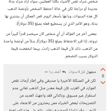
شخص شراء نفس الأشياء بكلتا العملتين، سواء أراد شراء بدلة
جديدة أو دراجة لكن في حالة احتفظ الشخص بأونصة الذهب
كل هذه السنوات، وباعها بأسعار اليوم، فمن الممكن أن يشتري بها
بدلة، وهو الأمر الذي لن يستطيع فعله بمبلغ (35 دولاراً).
بمعنى آخر من المؤكد أن أي شخص كان سيخسر قدراً كبيراً من
ثروته، إذا قرر الاحتفاظ بمبلغ (35 دولاراً)، بدلاً من أونصة واحدة
من الذهب، ذلك لأن قيمة الذهب زادت، بينما انخفضت قيمة
الدولار بسبب التضخم.
مجهول
أضف ردا
قبل 4 سنوات
0
لكن في المشكلة الأخيرة يا صديقي وفي إطار أزمات نقص
الموارد في الغرب، فإن قيمة معدن مثل الذهب تعاني عدم
استقرار غير مسبوق، وبالتالي فقد واجهتُ العديد من
التصريحات لبعض الخبراء ممن يحذرون من الاعتماد على
الذهب. وقد تناولنا الموضوع بنقاش رائع على هذه المساهمة