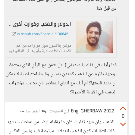
من قبل هنا:
الدولار والذهب وكوارث أخرى: قرارات الاحتياطي الفيدرالي في "جاكسون هول" نهاية الشهر الجاري.. ما هي توقّعاتكم؟ - حسوب I/O
io.hsoub.com/financial/136646...
مؤتمر جاكسون هول هو واحد من أهم
الأحداث الاقتصادية وأبرزها في العالم، فهو
يمثّل ندوة من
فما رأيك في ذلك يا صديقي؟ عل تتفق مع الرأي الذي يحتفظ
بوجهة نظره عن الذهب كمعدن نفيس وقيمة احتياطية لا يمكن
أن تفقد قيمتها؟ أم أنك مع القلق المعاصر من تلاعب مؤشرات
الذهب في الآونة الأخيرة؟
Eng_GHERBAWI2022
أضف ردا
قبل 4 سنوات
0
الذهب وان شهد تقلبات فان ما يقابله ايضا من عملات ستشهد
ذات التقلبات كون الذهب العملات مرتبطة فيه وليس العكس