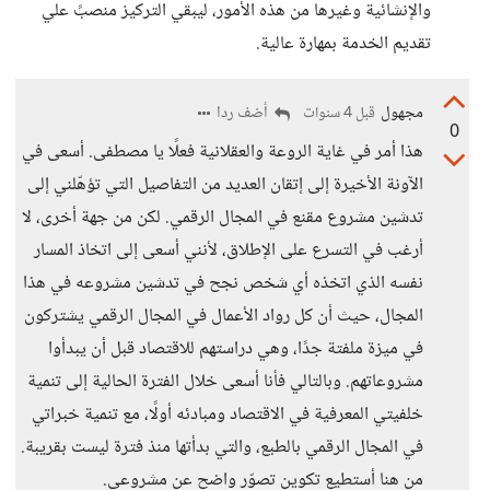
والإنشائية وغيرها من هذه الأمور، ليبقي التركيز منصبََ علي
تقديم الخدمة بمهارة عالية.
مجهول
أضف ردا
قبل 4 سنوات
0
هذا أمر في غاية الروعة والعقلانية فعلًا يا مصطفى. أسعى في
الآونة الأخيرة إلى إتقان العديد من التفاصيل التي تؤهّلني إلى
تدشين مشروع مقنع في المجال الرقمي. لكن من جهة أخرى، لا
أرغب في التسرع على الإطلاق، لأنني أسعى إلى اتخاذ المسار
نفسه الذي اتخذه أي شخص نجح في تدشين مشروعه في هذا
المجال، حيث أن كل رواد الأعمال في المجال الرقمي يشتركون
في ميزة ملفتة جدًا، وهي دراستهم للاقتصاد قبل أن يبدأوا
مشروعاتهم. وبالتالي فأنا أسعى خلال الفترة الحالية إلى تنمية
خلفيتي المعرفية في الاقتصاد ومبادئه أولًا، مع تنمية خبراتي
في المجال الرقمي بالطبع، والتي بدأتها منذ فترة ليست بقريبة.
من هنا أستطيع تكوين تصوّر واضح عن مشروعي.