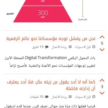
نحن من يفشل توجه مؤسساتنا نحو عالم الرقمية
5
قبل 4 سنوات
ريادة الأعمال
19 تعليق
بات التحول الرقمي Digital Transformation المحطة الأبرز
لتغيير توجهات المؤسسات نحو الأتمتة والتقنية. فأصبح لزاماً
بعالم المال والعولمة أن نتصرف بسرعة للبقاء في سباق التنافس
وتحقيق رضا الجمهور وهو ما يدفعنا دفعاً نحو التحول الرقمي.
كما أنه لا أحد يقول عن زيته عكر، فلا أحد يعترف
3
أن إدارته فاشلة
فالتحول الرقمي هو الإجراءات التي تنفذها المؤسسة لدمج
التكنولوجيا الرقمية في جميع مجالات الأعمال، والتي تؤدي إلى
قبل 4 سنوات
ريادة الأعمال
10 تعليقات
إحداث تغيير جذري في كيفية تقديم المؤسسة للخدمة للعميل.
فرنسا فعلتها ذات مرّة منذ حوالي نصف قرن، عندما قدم لديغول،