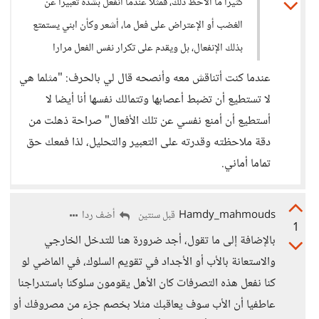
كثيرا ما ألاحظ ذلك، فمثلا عندما أنفعل بشدة تعبيرا عن
الغضب أو الإعتراض على فعل ما، أشعر وكأن ابني يستمتع
بذلك الإنفعال، بل ويقدم على تكرار نفس الفعل مرارا
عندما كنت أتناقش معه وأنصحه قال لي بالحرف: "مثلما هي
لا تستطيع أن تضبط أعصابها وتتمالك نفسها أنا أيضا لا
أستطيع أن أمنع نفسي عن تلك الأفعال" صراحة ذهلت من
دقة ملاحظته وقدرته على التعبير والتحليل، لذا فمعك حق
تماما أماني.
Hamdy_mahmouds
أضف ردا
قبل سنتين
1
بالإضافة إلى ما تقول، أجد ضرورة هنا للتدخل الخارجي
والاستعانة بالأب أو الأجداد في تقويم السلوك، في الماضي لو
كنا نفعل هذه التصرفات كان الأهل يقومون سلوكنا باستدراجنا
عاطفيا أن الأب سوف يعاقبك مثلا بخصم جزء من مصروفك أو