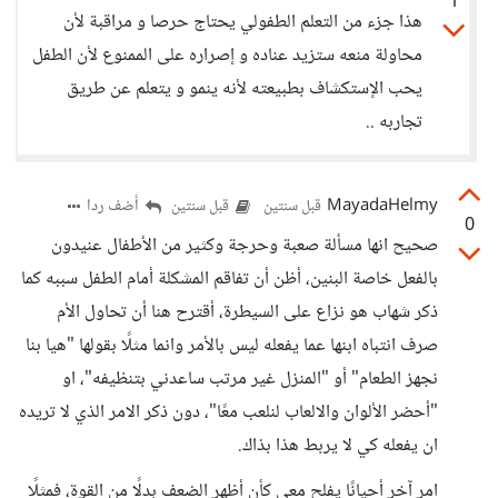
1
هذا جزء من التعلم الطفولي يحتاج حرصا و مراقبة لأن
محاولة منعه ستزيد عناده و إصراره على الممنوع لأن الطفل
يحب الإستكشاف بطبيعته لأنه ينمو و يتعلم عن طريق
تجاربه ..
MayadaHelmy
أضف ردا
قبل سنتين
قبل سنتين
0
صحيح انها مسألة صعبة وحرجة وكثير من الأطفال عنيدون
بالفعل خاصة البنين، أظن أن تفاقم المشكلة أمام الطفل سببه كما
ذكر شهاب هو نزاع على السيطرة، أقترح هنا أن تحاول الأم
صرف انتباه ابنها عما يفعله ليس بالأمر وانما مثلًا بقولها "هيا بنا
نجهز الطعام" أو "المنزل غير مرتب ساعدني بتنظيفه"، او
"أحضر الألوان والالعاب لنلعب معًا"، دون ذكر الامر الذي لا تريده
ان يفعله كي لا يربط هذا بذاك.
امر آخر أحيانًا يفلح معي كأن أظهر الضعف بدلًا من القوة، فمثلًا