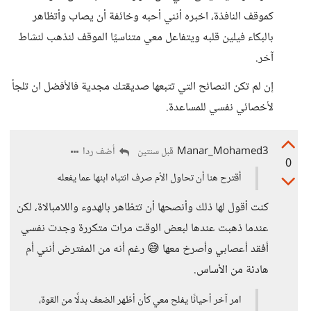
كموقف النافذة، اخبره أنني أحبه وخائفة أن يصاب وأتظاهر
بالبكاء فيلين قلبه ويتفاعل معي متناسيًا الموقف لنذهب لنشاط
آخر.
إن لم تكن النصائح التي تتبعها صديقتك مجدية فالأفضل ان تلجأ
لأخصائي نفسي للمساعدة.
Manar_Mohamed3
أضف ردا
قبل سنتين
0
أقترح هنا أن تحاول الأم صرف انتباه ابنها عما يفعله
كنت أقول لها ذلك وأنصحها أن تتظاهر بالهدوء واللامبالاة، لكن
عندما ذهبت عندها لبعض الوقت مرات متكررة وجدت نفسي
أفقد أعصابي وأصرخ معها 😅 رغم أنه من المفترض أنني أم
هادئة من الأساس.
امر آخر أحيانًا يفلح معي كأن أظهر الضعف بدلًا من القوة،