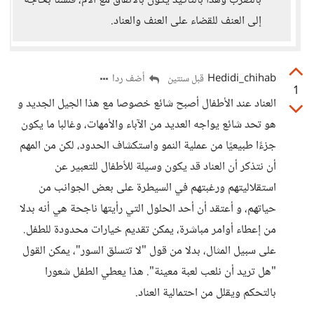
بالضرب وهذا بالتأكيد يكون بالاتفاق مع الأم، فلسنا بحاجة
إلى العنف للقضاء على العنف والعناد.
Hedidi_chihab
أضف ردا
قبل سنتين
1
العناد عند الأطفال أصبح شائع خصوصا مع هذا الجيل الجديد و
هو تحد شائع يواجه العديد من الآباء والأمهات، وغالبا ما يكون
جزءًا طبيعيًا من عملية النمو واستكشاف الحدود، لكن من المهم
أن نتذكر أن العناد قد يكون وسيلة للأطفال للتعبير عن
استقلاليتهم ورغبتهم في السيطرة على بعض الجوانب من
حياتهم، و أعتقد أن أحد الحلول التي رأيتها ناجحة هي أنه بدلا
من إعطاء أوامر مباشرة، يمكن تقديم خيارات محدودة للطفل.
على سبيل المثال، بدلا من قول "لا تتسلق السور"، يمكن القول
"هل تريد أن نلعب لعبة معينة". هذا يعطي الطفل شعورا
بالتحكم ويقلل من احتمالية العناد.