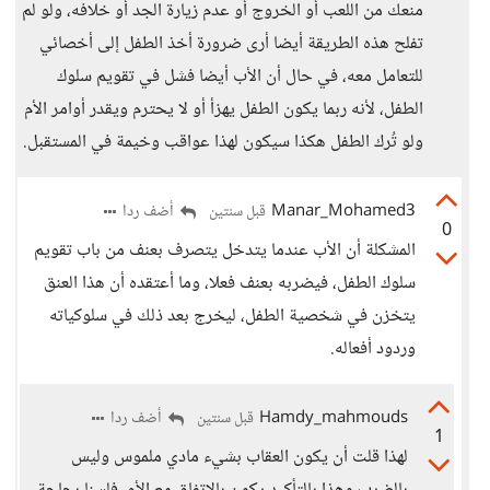
منعك من اللعب أو الخروج أو عدم زيارة الجد أو خلافه، ولو لم
تفلح هذه الطريقة أيضا أرى ضرورة أخذ الطفل إلى أخصائي
للتعامل معه، في حال أن الأب أيضا فشل في تقويم سلوك
الطفل، لأنه ربما يكون الطفل يهزأ أو لا يحترم ويقدر أوامر الأم
ولو تُرك الطفل هكذا سيكون لهذا عواقب وخيمة في المستقبل.
Manar_Mohamed3
أضف ردا
قبل سنتين
0
المشكلة أن الأب عندما يتدخل يتصرف بعنف من باب تقويم
سلوك الطفل، فيضربه بعنف فعلا، وما أعتقده أن هذا العنق
يتخزن في شخصية الطفل، ليخرج بعد ذلك في سلوكياته
وردود أفعاله.
Hamdy_mahmouds
أضف ردا
قبل سنتين
1
لهذا قلت أن يكون العقاب بشيء مادي ملموس وليس