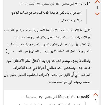
Amany11
أضف ردا
قبل سنتين
قبل سنتين
1
التفاعل بردود فعل عاطفية قوية قد تزيد من تصاعد الوضع
بدلاً من حله حاول..
كثيرا ما ألاحظ ذلك، فمثلا عندما أنفعل بشدة تعبيرا عن الغضب
أو الإعتراض على فعل ما، أشعر وكأن ابني يستمتع بذلك
الإنفعال، بل ويقدم على تكرار نفس الفعل مرارا؛ حتى أعطيه
نفس ردة الفعل المنفعلة، تقريبا يشعر أنه نوع من اللعب معي:)
ولذلك فالهدوء وعدم المبالغة بردود الأفعال أمام الأطفال أمور
هامة جدا؛ وشخصيا أجد ضالتي أحيانا في عدم الإكثراث
المؤقت، أي أن قليل من عدم الإكثراث لمشاغبة الطفل كفيل بأن
يفقده رغبته في مواصلة عناده!
Manar_Mohamed3
أضف ردا
قبل سنتين
1