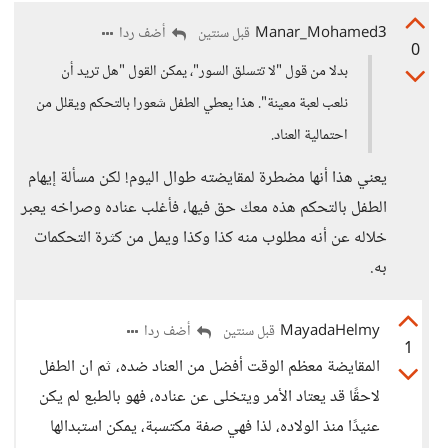
Manar_Mohamed3
أضف ردا
قبل سنتين
0
بدلا من قول "لا تتسلق السور"، يمكن القول "هل تريد أن
نلعب لعبة معينة". هذا يعطي الطفل شعورا بالتحكم ويقلل من
احتمالية العناد.
يعني هذا أنها مضطرة لمقايضته طوال اليوم! لكن مسألة إيهام
الطفل بالتحكم هذه معك حق فيها، فأغلب عناده وصراخه يعبر
خلاله عن أنه مطلوب منه كذا وكذا ويمل من كثرة التحكمات
به.
MayadaHelmy
أضف ردا
قبل سنتين
1
المقايضة معظم الوقت أفضل من العناد ضده، ثم ان الطفل
لاحقًا قد يعتاد الأمر ويتخلى عن عناده، فهو بالطبع لم يكن
عنيدًا منذ الولاده، لذا فهي صفة مكتسبة، يمكن استبدالها