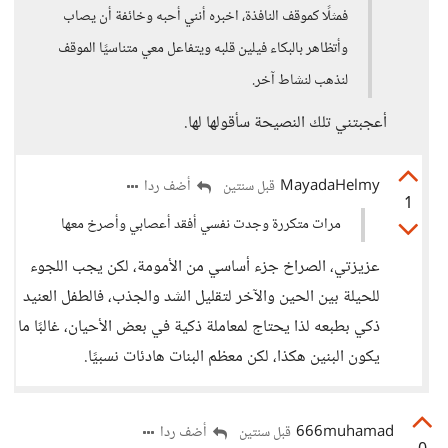
فمثلًا كموقف النافذة، اخبره أنني أحبه وخائفة أن يصاب
وأتظاهر بالبكاء فيلين قلبه ويتفاعل معي متناسيًا الموقف
لنذهب لنشاط آخر.
أعجبتني تلك النصيحة سأقولها لها.
MayadaHelmy
أضف ردا
قبل سنتين
1
مرات متكررة وجدت نفسي أفقد أعصابي وأصرخ معها
عزيزتي، الصراخ جزء أساسي من الأمومة، لكن يجب اللجوء
للحيلة بين الحين والآخر لتقليل الشد والجذب، فالطفل العنيد
ذكي بطبعه لذا يحتاج لمعاملة ذكية في بعض الأحيان، غالبًا ما
يكون البنين هكذا، لكن معظم البنات هادئات نسبيًا.
666muhamad
أضف ردا
قبل سنتين