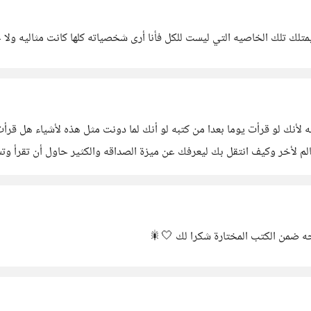
تلك تلك الخاصيه التي ليست للكل فأنا أرى شخصياته كلها كانت مثاليه ولا خ
لأنك لو قرأت يوما بعدا من كتبه لو أنك لما دونت مثل هذه لأشياء هل قر
عن ميزة الصداقه والكثير حاول أن تقرأ وتستنبط من كتبه وانا متأكدة أنك لن تندم
حه ضمن الكتب المختارة شكرا لك 🤍🎇