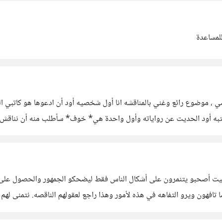
للمساعدة
موضوع رائع وغني بالمناقشه انا أول شخصيه أود أن ادعوها هو كاتبي الم
تبه أود الحديت عن رواياته وأول واحدة هي* خوف* سأطلب منه أن نناقش 
حيت أصحبو يتنمرون على أشكال الناس فقط ليضحكو الجمهور والحصول على ال
فهون ويرو التفاهه في هذه لأمور وهذا راجع لعقولهم الناقصه. نتمنى لهم ا