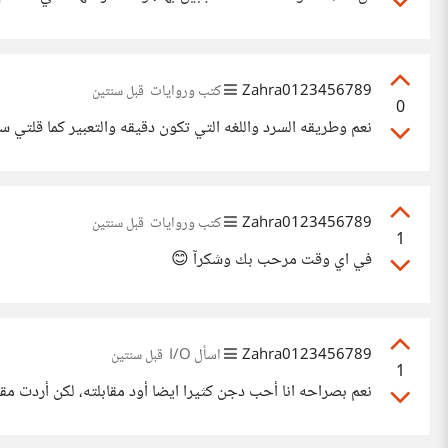
Zahra0123456789
كتب وروايات
قبل سنتين
0
نعم وطريقه السرد واللغه التي تكون دقيقه والتعبير كما قلتي س
Zahra0123456789
كتب وروايات
قبل سنتين
1
في اي وقت مرحب بك وشكرآ 😊
Zahra0123456789
اسأل I/O
قبل سنتين
1
نعم بصراحه انا أحب دجن كثيرا ايضا أود مقابلته، لكن أردت مق