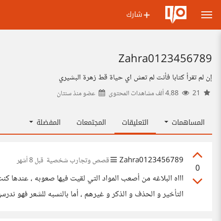
شارك
Zahra0123456789
إن لم تقرأ كتابا فأنت لم تعش اي حياة قط زهرة البشيري
21
4.88 ألف مشاهدات المحتوى
عضو منذ
سنتان
المساهمات
التعليقات
المجتمعات
المفضلة
Zahra0123456789
قصص وتجارب شخصية
قبل 8 أشهر
0
اااه البلاغه من أصعب المواد التي لقيت فيها صعوبه ، عندها ك
التأخير و الحذف و الذكر و غيرهم ، أما بالنسبه للشعر فهو ندر