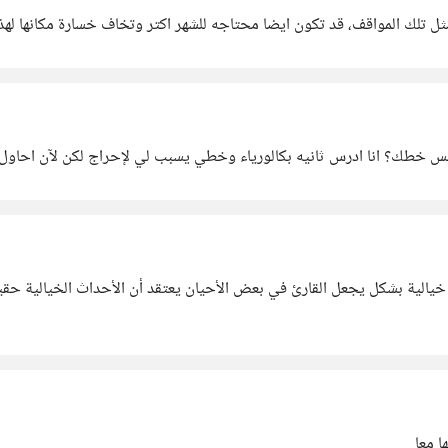
 مثل تلك المواقف، قد تكون ايضا محتاجه للشهر اكتر وتخاف خسارة مكانها له
س خطك؟ انا ادرس ثانيه بكالورياء وخطي يسبب لي لإحراج لكن لآن احاول ا
خيالية بشكل يجعل القارئ في بعض الأحيان يعتقد أن الأحداث الخيالية حقي
ا معا