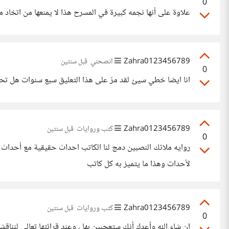
0
علاوة على أنها نجمه كبيرة في المسرح هذا لا يمنعها من اتخاد
Zahra0123456789
انصحني
قبل سنتين
0
انا ايضا خطي سيئ لقد مرّ على هذا التعليق سبع سنوات هل تح
Zahra0123456789
كتب وروايات
قبل سنتين
0
روايه ملائك النصبين دمج لنا الكاتب احداث حقيقية مع أحداث 
لأحدات وهذا ما يتميز به كل كاتب
Zahra0123456789
كتب وروايات
قبل سنتين
0
ان شاء الله وأعدك أنك ستعجبين بها ، وعند قرائتها تعالي لنناقشه