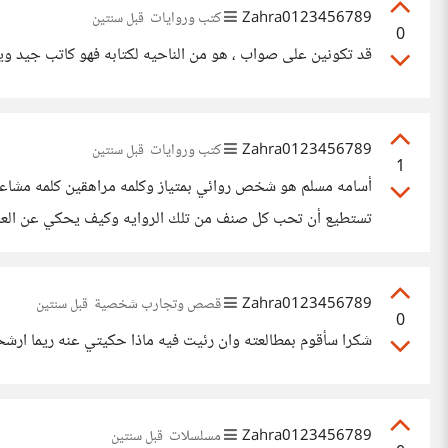
Zahra0123456789
كتب وروايات
قبل سنتين
0
قد تكونين على صواب ، هو من الناحيه لكتابه فهو كاتب جيد ويم
Zahra0123456789
كتب وروايات
قبل سنتين
1
أسامه مسلم هو شخص روائي بمتياز وكلمه مراهقين كلمه مشاعه 
تستطيع أن تحب كل صنف من تلك الروايه وكيف يحكي عن العالم لأخر وكيف انتقل بك ليعرفك 
Zahra0123456789
قصص وتجارب شخصية
قبل سنتين
0
شكرا سأقوم بمطالعته وان رئيت فيه ماذا حكيتي عنه ريما ارش
Zahra0123456789
مسلسلات
قبل سنتين