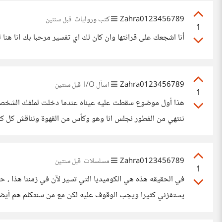
Zahra0123456789
كتب وروايات
قبل سنتين
1
أنا اشجعك على قرائتها وان كان لك اي تفسير مرحبا بك انا هنا 
Zahra0123456789
اسأل I/O
قبل سنتين
1
هذا أول موضوع سقطت عليه عيناه عندما دخلت لملفك الشخصي ، 
ننتهي من الفطور نجلس انا وهو وكأس من القهوة ونناقش كل ك
هو مشاع وكيف إحساسه وهو داخل ذلك العالم وهل
Zahra0123456789
مسلسلات
قبل سنتين
1
في الحقيقه هذه هي الكوميديا التي تسير لآن في زمننا هذا ، 
يستفزني كثيرا ويجب الوقوف عليه لكن مع من سنتكلم هم أيضا تا