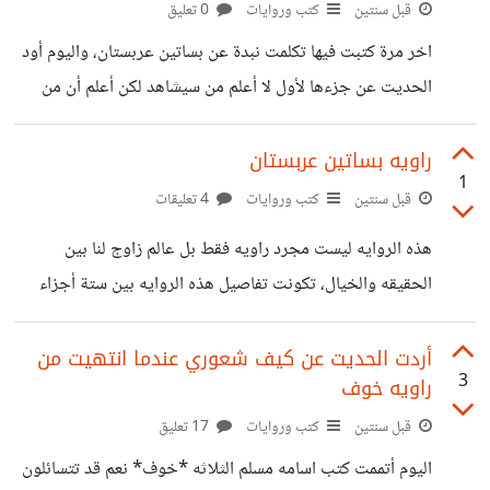
قبل سنتين
كتب وروايات
0 تعليق
اخر مرة كتبت فيها تكلمت نبدة عن بساتين عربستان، واليوم أود
الحديت عن جزءها لأول لا أعلم من سيشاهد لكن أعلم أن من
سيشهاد هذا فسيكون شخصا مهتم بالكتب ويتنفسها مثلي
استهلت الروايه بالحديث عن أفسار والتي ستكون بطله هذا
راويه بساتين عربستان
1
الروايه وعن نزانين التي كانت تعتني بها حيت كانت دائما
قبل سنتين
كتب وروايات
4 تعليقات
تراودها كوابيس عن اليوم الذي قتل فيه أباها وكانت خطتها هي
هذه الروايه ليست مجرد راويه فقط بل عالم زاوج لنا بين
أن تجمع عصبه من بناتها وكل منهما تكون لها قدرة خاصه في
الحقيقه والخيال، تكونت تفاصيل هذه الروايه بين ستة أجزاء
السحر والطلاسم لكي تنتقم لموت أبيها حيت
حيت كل جزء يكمل لأخر وكل جزء يصدمك اكتر من الذي قبله.
لقد وصلت للجزء الخامس ولا أريد أتحدث عما يجري داخلها حتي
أردت الحديت عن كيف شعوري عندما انتهيت من
3
راويه خوف
أنتهي منها وأخبركم احساسي وكل ما جاء في طياتها، ولكي لا
أحرق لكم أحداتها هي راويه ليست عاديه جائت بكل من لإنس
قبل سنتين
كتب وروايات
17 تعليق
والجن وكيف يمكن أن يكون العدو صدق وكيف لا يتخلى جني
اليوم أتممت كتب اسامه مسلم الثلاثه *خوف* نعم قد تتسائلون