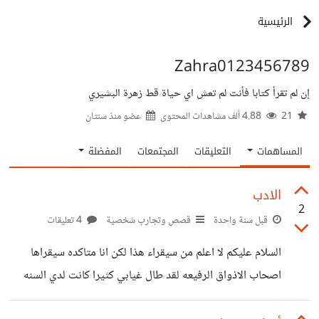
الرئيسية
Zahra0123456789
إن لم تقرأ كتابا فأنت لم تعش اي حياة قط زهرة البشيري
21
4.88 ألف مشاهدات المحتوى
عضو منذ
سنتان
المساهمات
التعليقات
المجتمعات
المفضلة
الادب
2
قبل سنة واحدة
قصص وتجارب شخصية
4 تعليقات
السلام عليكم لا اعلم من سيقراء هذا لكن انا متاكده سيقراها
اصحاب الاذواق الرفيعه لقد طال غيابي كثيرا كانت لدي السنه
الاخيره من السلك الثانوي لقد انهيتها ودخلت هذه الى المدرسة