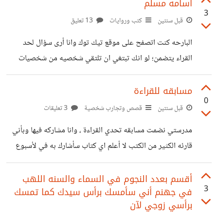
العليا للاساتده تخصص اللغه العربيه بصراحه انا كنت مولعه
أسامه مسلم
3
بالكتب و قرات الكثير و الكثير و شاركت في مباريات الكتب لكن
قبل سنتين
كتب وروايات
13 تعليق
هاته السنه عندما دخلت و غصت للعالم البلاغي و الادبي اكثر
البارحه كنت اتصفح على موقع تيك توك وانا أرى سؤال لحد
اكتشفت ات اللغه العربيه من اصعب المواد و قسما لمن دخلها و
القراء يتضمن؛ لو انك تبتغي ان تلتقي شخصيه من شخصيات
غاص فيها لتاكد من صحة
روايات اسامه مسلم ماذا ستختار؟ الكل كان يقول اريد ان ألتقي
عاشق نورة وهناك من يريد ان ألتقي بدجن والكثير..... ولكن لا
مسابقه للقراءة
0
أحد ذكر لإتقائه بأسامه كشخص هو بالذات من صنع كل تلك
قبل سنتين
قصص وتجارب شخصية
3 تعليقات
الشخصيات لو انك تلتقيه وكأنك إلتقيت بكل تلك الشخصيات
مدرستي نضمت مسابقه تحدي القراءة ، وانا مشاركه فيها وبأني
التي أحببتها ويمكنك الحديث معها وسؤالها اي شيئ يدور برأسك
قارئه الكثير من الكتب لا أعلم اي كتاب سأشارك به في لأسبوع
هذا ما خطر على بالي لأنك ذلك
الثقافي المخصص لهذا النشاط وإن كان أي أحد منكم يحب
القراءة ،ويرى نفسه في كتاب ما أنه جدير بالقراءة يعطيني إسمه
أقسم بعدد النجوم في السماء والسنه اللهب
3
في جهنم أني سأمسك برأس سيدك كما تمسك
ولا يبخل بأن يساعدني في ختياري
برأسي زوجي لآن