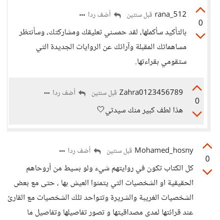
rana_512
أضف ردا
قبل سنتين
0
بالتأكيد سأكملها، لقد حمسني تعليقك ومشاركتك، وسأنتظر
مساهماتك المقبلة وآرائك عن الروايات الجديدة التي
ستقومي بقراءتها.
Zahra0123456789
أضف ردا
قبل سنتين
0
هذا لطف كبير منك سيدتي🤍
Mohamed_hosny
أضف ردا
قبل سنتين
0
كل الكتاب تكون في روايتهم شيء ولو بسيط من أروحاهم
الحقيقية او الشخصيات التي يتمنوا العيش بها ، حتى مع بعض
الشخصيات الغريبة والشريرة وتتواحد تلك الشخصيات مع القارئ
عند قرائتها لمدى مصداقيتها و تصور تفاصيلها وتفاصيل ما