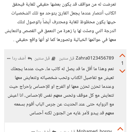
تعرضت له من مواقف قد يكون بعضها حقيقي للغاية فيحقق
الكاتب أنتصار عندما يجعل القارئ يتوحد مع تلك الشخصيات
حينها يكون محظوظ للغاية ومحترف أيضاً بالوصول لتلك
الدرجة التي وصلت لها يا زهرة من التعمق في القصص والتعايش
معها في عوالمها الخيالية وتصورها كما لو أنها واقع حقيقي .
Zahra0123456789
أضف ردا
قبل سنتين
قبل سنتين
1
نعم وهذا ما أقل ما قد يصل له كاتب ما، حيت عندما يجعلك
تعيش مع تفاصيل الكتاب وتحب شخصياته وتتعايش معها
وعندما تحزن تحزن معها او الفرح او للإحساس بإحراج حيت
تتعايش مع كل موقف وتحس معهم نفس للإحساس، انا اعيش
مع الروايه حتى عند الحديت عن جرس الباب أقوم بسمعه
معهم قد يبدو لأمر غايه من الجنون لكنه آحساس