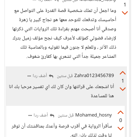
Mohamed_hosny
أضف ردا
قبل سنتين
1
وما اجمل أن تملك شخصية قصة القدرة على التواصل مع
أحاسيسك وتدفعك للتوحد معها هو نجاح كبير يا زهرة
وصدقي أنا أصبحت مهتم بقراءة تلك الروايات التي ذكرتها
لإرضاء فضولي كمؤلف لأعرف كيف نجح مؤلف زميل بترك
ذلك الأثر ، وللعلم لا جنون فيما تقوليه وبالمناسبة تلك
المشاعر جميلة جداً التي تشعري بها كقارئ شغوف.
Zahra0123456789
أضف ردا
قبل سنتين
1
أنا اشجعك على قرائتها وان كان لك اي تفسير مرحبا بك انا
هنا للمساعدة
Mohamed_hosny
أضف ردا
قبل سنتين
0
سأقرأ الرواية في أقرب فرصة وأعدك بمناقشتك أن توفر
لنا وقت لذلك بإذن الله.