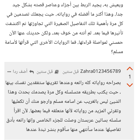
ويعيش به، يجيد الربط بين أجزاء وعناصر قصته بشكل جيد
جدا، وهذا أكثر ما أفضله في رواياته، حيث يجعلك تصدمين في
كل مرة بأهمية تلك التفاصيل الصغيرة التي تجاوزتها ثم اكتشفت
تأثيرها فيما بعد. لم أنته من خوف بعد، ولكن حديثك عنها الآن
حمسني لمواصلة قراءتها، فما الروايات الأخرى التي قرأتها لأسامة
مسلم؟
Zahra0123456789
أضف ردا
قبل سنتين
قبل سنتين
1
بصراحه رواياته كله رائعه وعندها تقرينها ستفقدين نفسك بينها
، حيت يكتب بطريقه متسلسله وكل مرة يصدمك بحدت وهذا
الشيئ ليس بالغريب عن اسامه مسلم وارجو منك أن تكمليها
وتقرئي المزيد من رواياته لأنها متعلقه فيما بعضها. لآن اقرأ
سلسله بساتين عربستان وصلت للجزء الخامس وإنها رائعه بأدق
تفاصيلها عندما سأنتهي منها سأقوم بنشر نبدة عندها