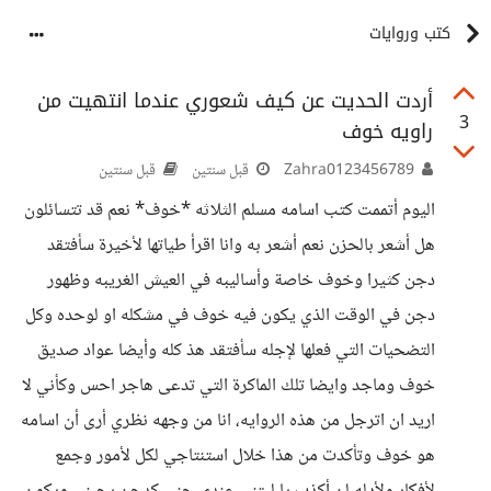
كتب وروايات
أردت الحديت عن كيف شعوري عندما انتهيت من
3
راويه خوف
Zahra0123456789
قبل سنتين
قبل سنتين
اليوم أتممت كتب اسامه مسلم الثلاثه *خوف* نعم قد تتسائلون
هل أشعر بالحزن نعم أشعر به وانا اقرأ طياتها لأخيرة سأفتقد
دجن كثيرا وخوف خاصة وأساليبه في العيش الغريبه وظهور
دجن في الوقت الذي يكون فيه خوف في مشكله او لوحده وكل
التضحيات التي فعلها لإجله سأفتقد هذ كله وأيضا عواد صديق
خوف وماجد وايضا تلك الماكرة التي تدعى هاجر احس وكأني لا
اريد ان اترجل من هذه الروايه، انا من وجهه نظري أرى أن اسامه
هو خوف وتأكدت من هذا خلال استنتاجي لكل لأمور وجمع