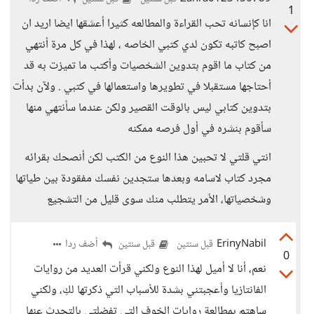
1
انا كإنسانه تحب القراءة والمطالعه كثيرا أعشقها ايضا اريد ان
اصبح كاتبه تكون لدي كتبي الخاصه ، لهذا في كل مرة أنتهي
من كتاب ما اقوم بتدوين الشخصيات وأكتب ما تميزت به قد
أحتاجها مستقبلا في تطويرها واستعمالها في كتبي . ولآن بدأت
بتدوين كتابي ليس بالوقت القصير ولكن عندما سأنتهي منها
سأقوم بنشره في أول فرصه ممكنه
انتي قلتي لا تحبين هذا النوع من الكتب لكن أنصحك بقرائه
مجرد كتاب لاسامه وبعدها ستجدين نفسك مفقودة بين طياتها
وشخصياتها، الأمر يتطلب منك سوى قليل من التشجيع
ErinyNabil
أضف ردا
قبل سنتين
قبل سنتين
0
نعم، أنا لا أميل لهذا النوع ولكني قرأت العديد من روايات
الفانتازيا وأعجبتني بشدة للأسباب التي ذكرتها لكِ، ولكني
ساهتم بمطالعة روايات الخوف التي تفضلتي بالتحدث عنها