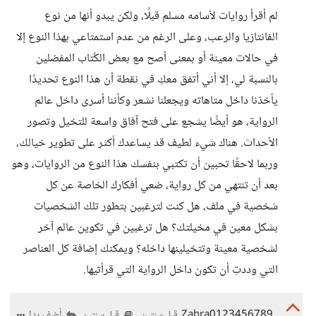
لم أقرأ روايات لأسامه مسلم قبلًا، ولكن يبدو أنها من نوع
الفانتازيا والرعب، وعلى الرغم من عدم استمتاعي بهذا النوع إلا
في حالات معينة أو بمعنى أصح مع بعض الكُتاب المفضلين
بالنسبة لي، إلا أني أتفق معكِ في نقطة أن هذا النوع تحديدًا
يأخذنا داخل متاهاته ويجعلنا نشعر وكأننا أسرى داخل عالم
الرواية، هو أيضًا يشجع على فتح آفاق واسعة للتخيل وتصور
الأحداث. هناك شيء لطيف قد يساعدك أكثر على تطوير خيالك،
وربما لاحقًا تحبين أن تكتبي بنفسك هذا النوع من الروايات، وهو
بعد أن تنتهي من كل رواية، ضعي أفكارك الخاصة عن كل
شخصية في ملف، هل كنت لترغبين بتطور تلك الشخصيات
بشكل معين في مخيلتك؟ هل ترغبين في تكوين عالم آخر
لشخصية معينة وتتخيلينها داخله؟ ويمكنك إضافة كل العناصر
التي وددتِ أن تكون داخل الرواية التي قرأتيها.
Zahra0123456789
أضف ردا
قبل سنتين
قبل سنتين