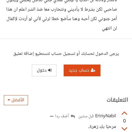
لأفكار ولأدله لن أكذب يا ليتني عندي جني كدجن يحبني ويكون
صاحبي لكن بشرط لا يأديني ونتحارب معا ضذ الشر اعلم ان هذا
أمر جنوني لكن أحبه وهنا سأضع خطا لرئي لأني لو أردت لإكمال
لن انتهي
يرجى الدخول لحسابك أو تسجيل حساب لتستطيع إضافة تعليق
حساب جديد
دخول
التعليقات
الأفضل
ErinyNabil
أضف ردا
قبل سنتين
0
مرحبًا بكِ زهرة،