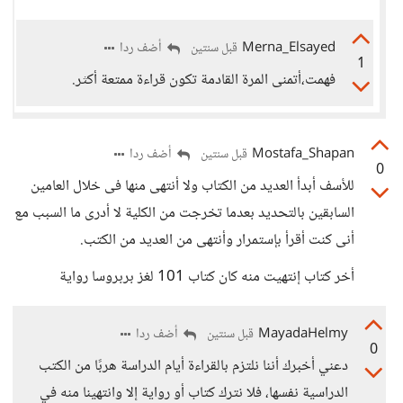
Merna_Elsayed
أضف ردا
قبل سنتين
1
فهمت،أتمنى المرة القادمة تكون قراءة ممتعة أكثر.
Mostafa_Shapan
أضف ردا
قبل سنتين
0
للأسف أبدأ العديد من الكتاب ولا أنتهى منها فى خلال العامين
السابقين بالتحديد بعدما تخرجت من الكلية لا أدرى ما السبب مع
أنى كنت أقرأ بإستمرار وأنتهى من العديد من الكتب.
أخر كتاب إنتهيت منه كان كتاب 101 لغز بربروسا رواية
MayadaHelmy
أضف ردا
قبل سنتين
0
دعني أخبرك أننا نلتزم بالقراءة أيام الدراسة هربًا من الكتب
الدراسية نفسها، فلا نترك كتاب أو رواية إلا وانتهينا منه في