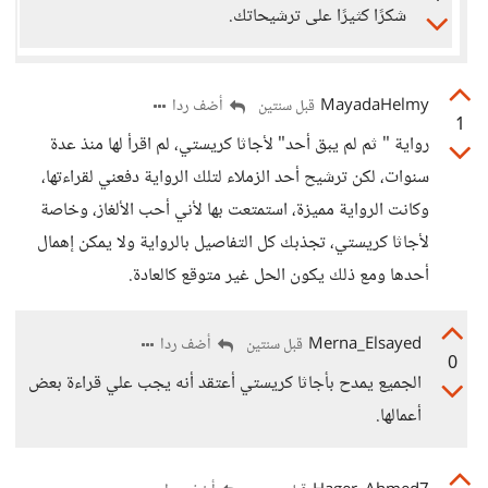
شكرًا كثيرًا على ترشيحاتك.
MayadaHelmy
أضف ردا
قبل سنتين
1
رواية " ثم لم يبق أحد" لأجاثا كريستي، لم اقرأ لها منذ عدة
سنوات، لكن ترشيح أحد الزملاء لتلك الرواية دفعني لقراءتها،
وكانت الرواية مميزة، استمتعت بها لأني أحب الألغاز، وخاصة
لأجاثا كريستي، تجذبك كل التفاصيل بالرواية ولا يمكن إهمال
أحدها ومع ذلك يكون الحل غير متوقع كالعادة.
Merna_Elsayed
أضف ردا
قبل سنتين
0
الجميع يمدح بأجاثا كريستي أعتقد أنه يجب علي قراءة بعض
أعمالها.