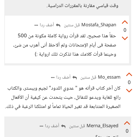
وقت قياسي مقارنة بالمقررات الدراسية.
Mostafa_Shapan
أضف ردا
قبل سنتين
0
حقاً هذا صحيح، لقد قرأت رواية كاملة مكونة من 500
صفحة فى أيام الإمتحانات ولم ألاحظ أنى أهرب من شئ،
وحينما قرأت كلامك هذا تذكرت تلك ارواية :)
Mo_essam
أضف ردا
قبل سنتين
0
كان آخر كتاب قرأته هو " عدوي اللدود" لجيم ويبستر، والكتاب
رائع للغاية ويدعو للتفائل، حيث يتحدث عن كيفية أن الأفعال
الصغيرة المتتابعة قد تغير الحياة تماماً لو امتلكنا الرغبة في ذلك.
Merna_Elsayed
أضف ردا
قبل سنتين
0