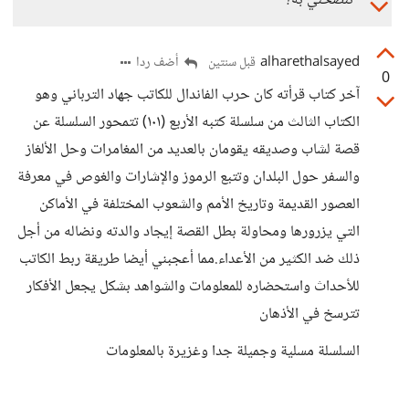
تنصحني به؟
alharethalsayed
أضف ردا
قبل سنتين
0
آخر كتاب قرأته كان حرب الفاندال للكاتب جهاد الترباني وهو
الكتاب الثالث من سلسلة كتبه الأربع (١٠١) تتمحور السلسلة عن
قصة لشاب وصديقه يقومان بالعديد من المغامرات وحل الألغاز
والسفر حول البلدان وتتبع الرموز والإشارات والغوص في معرفة
العصور القديمة وتاريخ الأمم والشعوب المختلفة في الأماكن
التي يزرورها ومحاولة بطل القصة إيجاد والدته ونضاله من أجل
ذلك ضد الكثير من الأعداء.مما أعجبني أيضا طريقة ربط الكاتب
للأحداث واستحضاره للمعلومات والشواهد بشكل يجعل الأفكار
تترسخ في الأذهان
السلسلة مسلية وجميلة جدا وغزيرة بالمعلومات