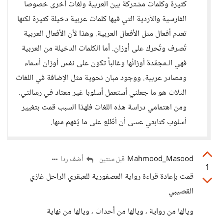
كثيرة وكلمات مشتركة بين العربية ولغات أخرى خصوصاً
الفارسية والأردية التي فيها كلمات عربية دخيلة كثيرة لكنها
تعدم أفعال مثل الأفعال العربية. وهذا لأن الأفعال العربية
تُصرف وتُحرك على أوزان. أما الكلمات الدخيلة من العربية
فهي الـمجمّدة أوزانُها وغالباً تكون على نفس أوزان أسماء
ومصادر عربية. ووجود مبان نحوية مثل الإضافة في اللغات
الثلاث هو ما جعلني أستعمل أسلوبا غير معتاد في رسالتي.
ومن اهتمامي دراسة هذه اللغات فلهذا السبب قمت بتغيير
أسلوب كتابتي عسى أن أطّلع على ما يُفهم منها.
Mahmood_Masood
أضف ردا
قبل سنتين
1
قمت بإعادة قراءة رواية العصفورية للعبقري الراحل غازي
القصيبي
ويالها من رواية ، ويالها من أحداث ، ويالها من نهاية