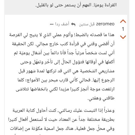
القراءة يوميًا. المهم أنْ يستمر حتى لو بالقليل.
zeromeo
أضف ردا
قبل سنتين
1
هذا ما قصدته بالضبط! وألوم عملي الذي لا يتيح لي الفرصة
أن أقضي وقتي في قرأءة كتب خارج مجالي. لكن الحقيقة
أني لست شخصاً مرتباً جداً فأنا دائماً بين أشغال يوميّة لم
أكملها في أوقاتها فتؤول الحالُ إلى تأخّر وتمهّل وحتى
مشاريعي الشخصية هي التي قد تركتها لمدة شهور قبل
الرجوع إليها. فحالي كأني قارب مبحر بين الأمواج؛ كلما
ارتفعت موجة أنجز كثيرا مزيدا لكني بانخفاضها تتلاشى
طاقتي وهمّتي.
وعذراً إذا التبست عليك رسالتي، كنت أحاول كتابة العربية
بطريقة مختلفة جداً عن المعتاد حيث لا تُستعمل أفعال كثيرا
وفي محلّ جمل فعلية، هناك جمل اسميّة مكوّنة من إضافات