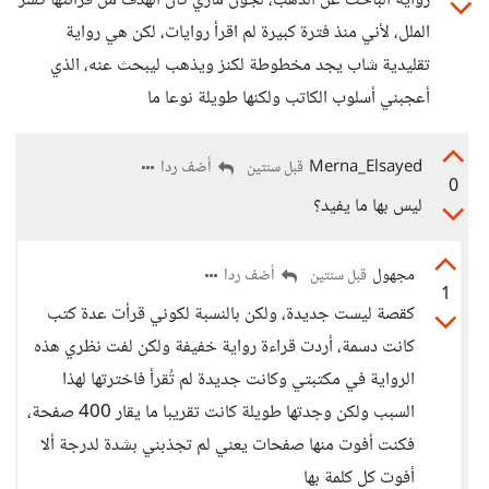
رواية الباحث عن الذهب، لجون ماري كان الهدف من قرائتها كسر
الملل، لأني منذ فترة كبيرة لم اقرأ روايات، لكن هي رواية
تقليدية شاب يجد مخطوطة لكنز ويذهب ليبحث عنه، الذي
أعجبني أسلوب الكاتب ولكنها طويلة نوعا ما
Merna_Elsayed
أضف ردا
قبل سنتين
0
ليس بها ما يفيد؟
مجهول
أضف ردا
قبل سنتين
1
كقصة ليست جديدة، ولكن بالنسبة لكوني قرأت عدة كتب
كانت دسمة، أردت قراءة رواية خفيفة ولكن لفت نظري هذه
الرواية في مكتبتي وكانت جديدة لم تُقرأ فاخترتها لهذا
السبب ولكن وجدتها طويلة كانت تقريبا ما يقار 400 صفحة،
فكنت أفوت منها صفحات يعني لم تجذبني بشدة لدرجة ألا
أفوت كل كلمة بها