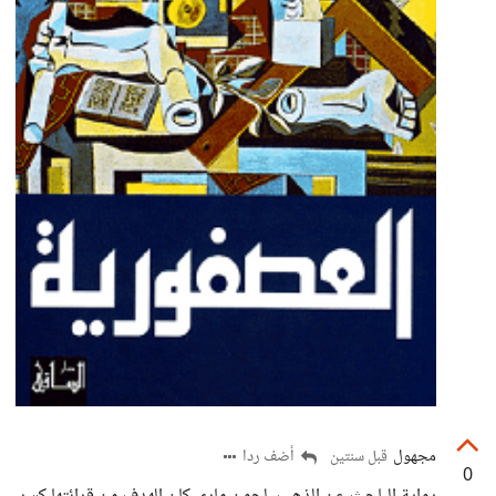
مجهول
أضف ردا
قبل سنتين
0