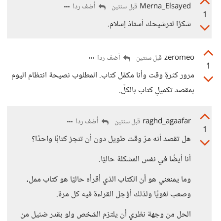
Merna_Elsayed
أضف ردا
قبل سنتين
1
شكرًا لترشيحك أستاذ إسلام.
zeromeo
أضف ردا
قبل سنتين
1
مرور كثرةِ وقت وأنا مكمّل كتاب. المطلوب نصيحة انتظام اليوم
بمقصد تكميلِ كتاب بالكلّ.
raghd_agaafar
أضف ردا
قبل سنتين
1
هل تقصد أنه مرّ وقت طويل دون أن تنجز كتابًا واحدًا؟
أنا أيضًا في نفس المشكلة حاليًا.
وما يمنعني هو أن الكتاب الذي أقرأه حاليًا هو كتاب ممل،
وصعب لغويًا ولذلك أؤجل القراءة فيه كل مرة.
الحل من وجهة نظري أن يلتزم الشخص ولو بقدر ضئيل من