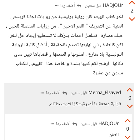
HADJOUr
أضف ردا
قبل سنتين
2
آخر كتاب انهيته كان رواية بوليسية من روايات اجاثا كريستي
الغنية عن التعريف " اللغز الاخير " . من روايات المفضلة للحين ،
حبك ممتازة ، تسلسل احداث يتركك لا تستطيع إيجاد حل للغز ،
لكن كالعادة ، في نهايتها تصدم بالحقيقة . أفضل كاتبة للرواية
البوليسية بلا منازع ، اسلوبها و قصصها و قضاياها تبين مدى
ذكائها . ارشح لكم كتبها بشدة و خاصة هذا . تقييمي للكتاب
مليون من عشرة
Merna_Elsayed
أضف ردا
قبل سنتين
0
قراءة ممتعة يا أميرة،شكرًا لترشيحاتك.
HADJOUr
أضف ردا
قبل سنتين
0
العفو