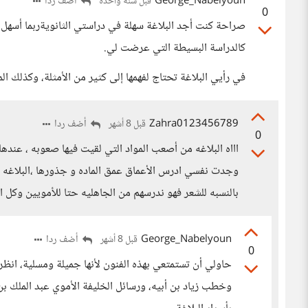
George_Nabelyoun
أضف ردا
قبل سنة واحدة
0
صراحة كنت أجد البلاغة سهلة في دراستي الثانويةربما أسهل 
كالدراسة البسيطة التي عرضت لي.
في رأيي البلاغة تحتاج لفهمها إلى كثير من الأمثلة، وكذلك ال
Zahra0123456789
أضف ردا
قبل 8 أشهر
0
اااه البلاغه من أصعب المواد التي لقيت فيها صعوبه ، عنده
وجدت نفسي ادرس الأعماق عمق الماده و جذورها ،البلاغه تد
بالنسبه للشعر فهو ندرسهم من الجاهليه حتا للأمويين وكل ا
George_Nabelyoun
أضف ردا
قبل 8 أشهر
0
حاولي أن تستمتعي بهذه الفنون لأنها جميلة ومسلية، انظر
وخطب زياد بن أبيه، ورسائل الخليفة الأموي عبد الملك بن