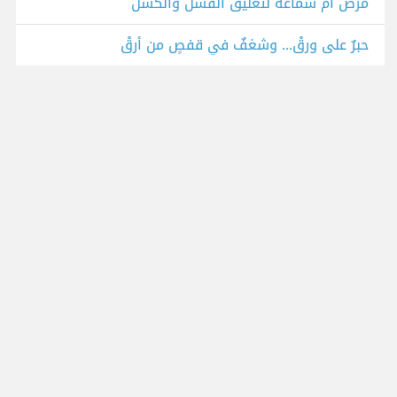
مرض أم شماعة لتعليق الفشل والكسل
حبرٌ على ورقْ... وشغفٌ في قفصٍ من أرقْ