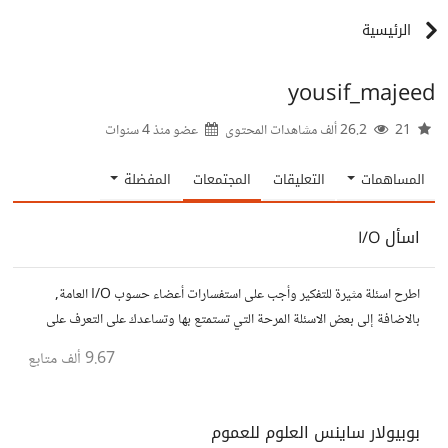
الرئيسية
yousif_majeed
21
26.2 ألف مشاهدات المحتوى
عضو منذ
4 سنوات
المساهمات
التعليقات
المجتمعات
المفضلة
اسأل I/O
اطرح اسئلة مثيرة للتفكير وأجب على استفسارات أعضاء حسوب I/O العامة,
بالاضافة إلى بعض الاسئلة المرحة التي تستمتع بها وتساعدك على التعرف على
افكار المتابعين. الفكرة مأخوذة من مجتمع AskReddit
9.67 ألف
متابع
بوبيولار ساينس العلوم للعموم