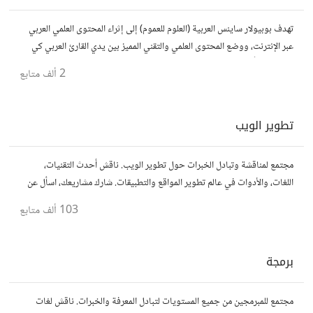
تهدف بوبيولار ساينس العربية (العلوم للعموم) إلى إثراء المحتوى العلمي العربي
عبر الإنترنت، ووضع المحتوى العلمي والتقني المميز بين يدي القارئ العربي كي
يكون مطلعاً على أهم الإنجازات والتطبيقات المختلفة.
2 ألف
متابع
تطوير الويب
مجتمع لمناقشة وتبادل الخبرات حول تطوير الويب. ناقش أحدث التقنيات،
اللغات، والأدوات في عالم تطوير المواقع والتطبيقات. شارك مشاريعك، اسأل عن
نصائح، وتعاون مع مطورين محترفين وهواة.
103 ألف
متابع
برمجة
مجتمع للمبرمجين من جميع المستويات لتبادل المعرفة والخبرات. ناقش لغات