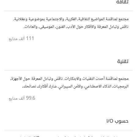
ثقافة
مجتمع لمناقشة المواضيع الثقافية، الفكرية، والاجتماعية بموضوعية وعقلانية.
ناقش وتبادل المعرفة والأفكار حول الأدب، الفنون، الموسيقى، والعادات.
111 ألف
متابع
تقنية
مجتمع لمناقشة أحدث التقنيات والابتكارات. ناقش وتبادل المعرفة حول الأجهزة،
البرمجيات، الذكاء الاصطناعي، والأمن السيبراني. شارك أفكارك، نصائحك،
وأسئلتك، وتواصل مع محبي التقنية والمتخصصين.
99.6 ألف
متابع
حسوب I/O