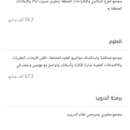
مجتمع لطرح الشكاوي والإقتراحات المتعلقة بتطوير حسوب I/O والإعلانات
المتعلقة به
74.3 ألف
متابع
العلوم
مجتمع لمناقشة واستكشاف مواضيع العلوم المختلفة. ناقش الأبحاث، النظريات،
والاكتشافات العلمية. شارك أفكارك وأسئلتك، وتواصل مع مهتمين وعلماء في
مختلف التخصصات العلمية.
67.3 ألف
متابع
برمجة أندرويد
مجتمع مطوري ومبرمجي نظام أندرويد