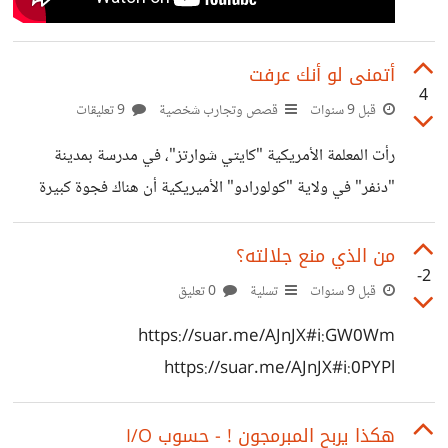
أتمنى لو أنك عرفت
4
قبل 9 سنوات
قصص وتجارب شخصية
9 تعليقات
رأت المعلمة الأمريكية "كايتي شوارتز"، في مدرسة بمدينة
"دنفر" في ولاية "كولورادو" الأميريكية أن هناك فجوة كبيرة
بينها وبين طلابها الصغار وأن هذه الفجوة تزداد تدريجيا مما
جعلها تبحث عن حلٍّ يقربها منهم. فأعدت مشروعا صغيرا
من الذي منع جلالته؟
-2
بعنوان"أتمنى لو عرفت معلمتي ". يرتكز هذا المشروع على
قبل 9 سنوات
تسلية
0 تعليق
تسليم طلابها ورقة معنونة بسؤال : "ماذا تريد أن أعرف عنك ؟".
https://suar.me/AJnJX#i:GW0Wm
فصُدمت المعلمة بالإجابات التي تلقتها. أحد الأطفال يقول :
https://suar.me/AJnJX#i:0PYPl
"أتمنى لوعرفت معلمتي أنني لا أملك أصدقاء ألعب معهم". وآخر
يقول : "أتمنى لو
هكذا يربح المبرمجون ! - حسوب I/O