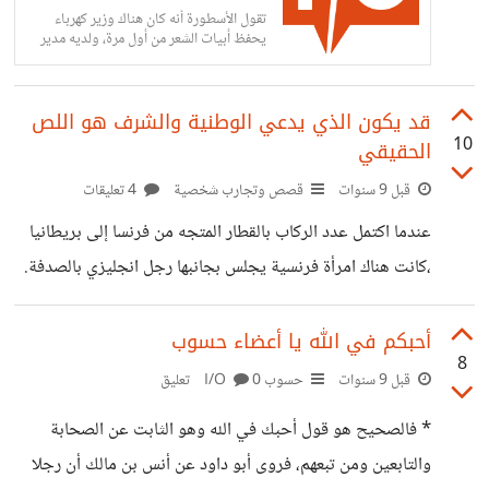
تقول الأسطورة أنه كان هناك وزير كهرباء
يحفظ أبيات الشعر من أول مرة، ولديه مدير
مكتب
قد يكون الذي يدعي الوطنية والشرف هو اللص
10
الحقيقي
قبل 9 سنوات
قصص وتجارب شخصية
4 تعليقات
عندما اكتمل عدد الركاب بالقطار المتجه من فرنسا إلى بريطانيا
،كانت هناك امرأة فرنسية يجلس بجانبها رجل انجليزي بالصدفة.
بدى التوتر ظاهرا على وجه المرأة الفرنسية فسألها الانجليزي: لم
أنتي قلقة؟ قالت أحمل معي دولارات فوق المصرح به وهي
أحبكم في الله يا أعضاء حسوب
8
10,000 دولار. قال الانجليزي: اقسميها بيننا فاذا قبضوا عليك
قبل 9 سنوات
حسوب I/O
0 تعليق
الشرطة الفرنسية او قبضوا علي نجوت بالنصف واكتبي لي
* فالصحيح هو قول أحبك في الله وهو الثابت عن الصحابة
عنوانك لأعيدها لك عند وصولنا لندن فعلت الفرنسية فأعطته
والتابعين ومن تبعهم، فروى أبو داود عن أنس بن مالك أن رجلا
عنوانها ولكن عند التفتيش كانت الفرنسية تقف أمام الانجليزي