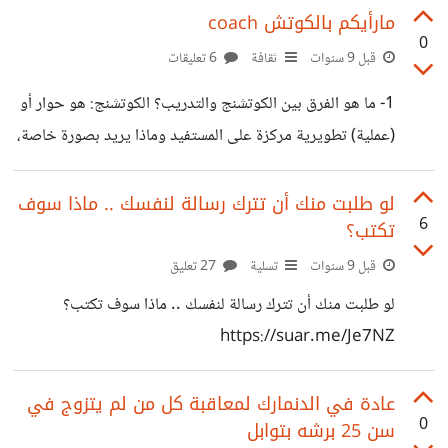
مارأيكم بالكوتش coach
0
قبل 9 سنوات
ثقافة
6 تعليقات
1- ما هو الفرق بين الكوتشنج والتدريب؟ الكوتشنج: هو حوار أو
(عملية) تطويرية مركزة على المستفيد وماذا يريد بصورة خاصة،
وايضا عملية مستمرة يتم تحديد اطارها الزمني الكوتش والعميل
معاً تبدأ من يوم إلى سنة (حسب نوع البرنامج)- يركز الكوتش
لو طلبت منك أن تترك رسالة لنفسك .. ماذا سوف
6
تكتب؟
على تمكين العميل للوصول إلى الاجابات والخيارات المناسبة من
بيئته ومن داخل نفسه ليس عبر نقل معلومة ما أو تدريبه على
قبل 9 سنوات
تسلية
27 تعليق
مهارة ما كما يحدث في التدريب او التدريس. بينما التدريب يرتكز
لو طلبت منك أن تترك رسالة لنفسك .. ماذا سوف تكتب؟
بصورة عامة على المدرب وقدرته على عرض و
https://suar.me/Je7NZ
عادة في الدنمارك لمعاقبة كل من لم يتزوج في
0
سن 25 برشه بتوابل