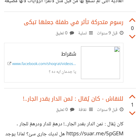
العادية التى لم نسمع بها من قبل مثل لاتقرأ الروايات لأنها مضيعة
للوقت بشرط فهي ضرورية للأدبين, ويجب أن لاتتعد معدل
10% من قرأتك الوظيفة عبودية إعمل مشروعك بشروط إعمل
رسوم متحركة تأثر في طفلة جعلها تبكى
0
في فريق تعمل القراءة السريعة قد بدأت مشروع عبارة عن
قبل 9 سنوات
تسلية
0 تعليق
تطبيق لتعمل القراءة السريعة وقد تعاقدت مع سورين وسوف
يكون جاهزا في نهاية هذا العام أترككم مع الفيديو ولاداعي
شقراط
لحرق النصائح https://www.youtube.com/watch?
www.facebook.com/shoqrat/videos/1...
v=76i-eCRFOHk
يا جدعان ايه ده ؟
للنقاش - كان يُقال : ثمن الدار بقدر الجار..!
1
قبل 9 سنوات
ثقافة
0 تعليق
كان يُقال : ثمن الدار بقدر الجار..! درهمٌ للدار ودرهمٌ للجار .
https://suar.me/5pGEM هل لديك جارى سئ؟ لماذا يوجد