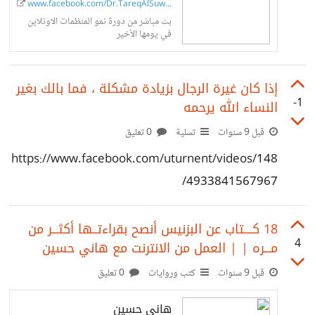
www.facebook.com/Dr.TareqAlSuwaid...
بث مباشر من دورة نمو المنظمات الاونلاين
في يومها الأخير
‫إذا كان غيرة الرجال بزيادة مشكلة ، فما بالك بغير
-1
النساء الله يرحمه
قبل 9 سنوات
تسلية
0 تعليق
https://www.facebook.com/uturnent/videos/148
4933841567967/
18 كــــتاب عن البزنيس أنصح بقراءتــها أكثـــر من
4
مـــره | | العمل من الانترنت مع هاني حسين
قبل 9 سنوات
كتب وروايات
0 تعليق
هاني حسين