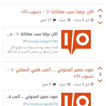
الآن عرفنا سبب معاناتنا ツ - حسوب I/O
9
قبل 9 سنوات
تسلية
17 تعليق
الآن عرفنا سبب معاناتنا ツ - حسوب I/O
io.hsoub.com/go/11792
قصة سمعت بها منذ سنوات و تذكرتها الآن
بعد أن أرسلها لي شخص فأحببت أن أشارككم
ﺻﻮﺕ ﺻﻔﻴﺮ ﺍﻟﻤﺤﻮﻟﻲ ... ﺃﺗﻌﺐ ﻗﻠﺒﻲ ﺍﻟﻤﺒﺘﻠﻲ ツ -
3
حسوب I/O
قبل 9 سنوات
تسلية
0 تعليق
ﺻﻮﺕ ﺻﻔﻴﺮ ﺍﻟﻤﺤﻮﻟﻲ ... ﺃﺗﻌﺐ ﻗﻠﺒﻲ ﺍﻟﻤﺒﺘﻠﻲ ツ - حسوب I/O
io.hsoub.com/go/26778