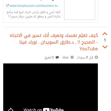
www.hanyhussain.com/business-books-r...
كيف تبني و تطور بزنس خبراء تبيع فيه برامج
غالية الثمن و يحقق لك مليون دولار سنوياً ؟
‫كيف تقيّم نفسك وتعرف أنك تسير في الاتجاه
1
الصحيح !! ـ د.طارق السويدان ـ نورك فينا‬‎ -
YouTube
قبل 9 سنوات
ثقافة
0 تعليق