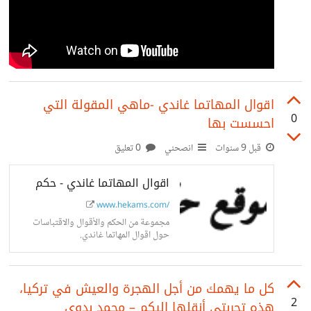
اقوال المهاتما غاندي -ماهي المقولة التي
0
احسست بها
قبل 9 سنوات
انصحني
0 تعليق
اقوال المهاتما غاندي - حكم
www.hekams.com/
مجموعة من الحكم والأقوال والاقتباسات
حول اقوال المهاتما غاندي.
كل ما يهمك من أجل الهجرة والعيش في تركيا،
2
هذه تجربتي أنقلها إليكم – محمد بدوي