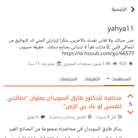
الرئيسية
yahya11
عش حياتك ولا تقارن نفسك بالأخرين, شكرا لزيارتي أتمني لك التوفيق من
أعماقي قلبي :)) مازلت تقرأ لا تنسانى بصالح دعائك . حقيقة حسوب
https://io.hsoub.com/go/66577
923
1.96 مليون مشاهدات المحتوى
عضو منذ
11 سنةً
المساهمات
التعليقات
المجتمعات
محاضرة للدكتور طارق السويدان بعنوان "نصائحي
5
لنفسي لو عاد بي الزمن"
قبل 9 سنوات
قصص وتجارب شخصية
0 تعليق
يذكر طارق السويدان في محاضرته مجموعة من النصائح الغير