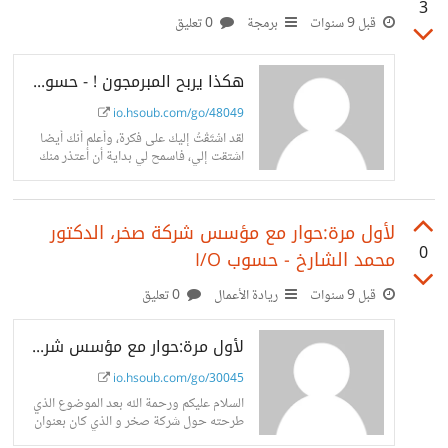
3
قبل 9 سنوات
برمجة
0 تعليق
هكذا يربح المبرمجون ! - حسوب I/O
io.hsoub.com/go/48049
لقد اشْتَقْتُ إليك على فكرة، وأعلم أنك أيضا
اشتقت إلي، فاسمح لي بداية أن أعتذر منك
لأول مرة:حوار مع مؤسس شركة صخر، الدكتور
0
محمد الشارخ - حسوب I/O
قبل 9 سنوات
ريادة الأعمال
0 تعليق
لأول مرة:حوار مع مؤسس شركة صخر، الدكتور محمد الشارخ - حسوب I/O
io.hsoub.com/go/30045
السلام عليكم ورحمة الله بعد الموضوع الذي
طرحته حول شركة صخر و الذي كان بعنوان
شركة