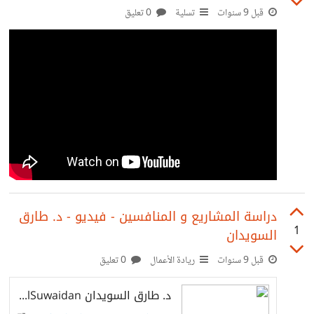
قبل 9 سنوات
تسلية
0 تعليق
دراسة المشاريع و المنافسين - فيديو - د. طارق
1
السويدان
قبل 9 سنوات
ريادة الأعمال
0 تعليق
د. طارق السويدان Dr. Tareq AlSuwaidan