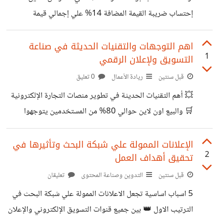
المبيعات بأدوات تساعد في إدارة وترتيب المهام, بلإضافة الي
إحتساب ضريبة القيمة المضافة 14% علي إجمالي قيمة
التقارير والبيانات التي تساعد في خلق
الإشتراكات المدفوعة عملاء هبسبوت مصر وذلك إبتداء من شهر
نوفمبر 2024. كما اعلنت نه سبتم تطبيق أحتساب إضافة قيمة
اهم التوجهات والتقنيات الحديثة في صناعة
1
التسويق ولإعلان الرقمي
14% علي إجمالي قيمة الإشتركات الشهرية اة السنوية علي
جميع الحسابات التي لديها تسجيل ورقم ضريبي (TRN) والتي
قبل سنتين
ريادة الأعمال
0 تعليق
ليس لديها تسجيل ضريبي. لاضافة بيانات الرقم الضريبي علي
💥 أهم التقنيات الحديثة في تطوير منصات التجارة الإلكترونية
منصة هبسبوت HubSpot المكون من 15 رقم: 1. انتقل إلى
🛒 والبيع اون لاين حوالي 80% من المستخدمين يتوجهوا
الحساب والفواتير Account & Billing من حساب
لمحرك بحث جوجل لإكتشاف معلومات عن المنتج, سعره عمل
مقارنه قبل االبدء في عملية الشراء. 🔗 https://youtu.be/1-
الإعلانات الممولة علي شبكة البحث وتأثيرها في
2
تحقيق أهداف العمل
9fm5qBC_U?si=KhgCAuTGj7JuaYrZ 💥 إستقبال
طلبات الشراء عن طريق مواقع التواصل الإجتماعي موقع
قبل سنتين
التدوين وصناعة المحتوى
تعليقان
إستاتستا اصدر تقرير عن بيانات اجمالي قيمة المبيعات بحوالي
5 اسباب اساسية تجعل الاعلانات الممولة علي شبكة البحث في
📈 724 مليار دولار لعام 2022 من مصدر تطبيقات البيع علي
الترتيب الاول 👑 بين جميع قنوات التسويق الإلكتروني والإعلان