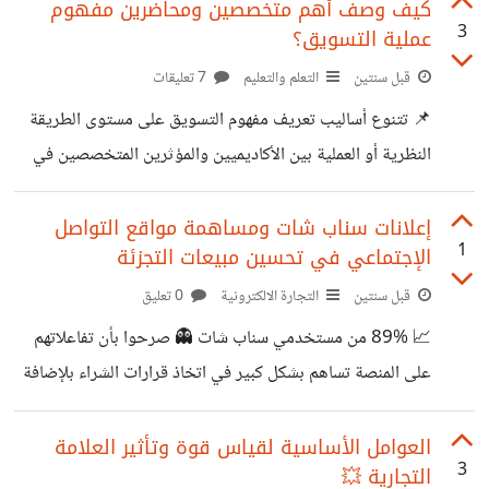
تحديثات النظام الإعلاني المدعوم بـ xAI، اللي صار أذكى وأكثر
كيف وصف أهم متخصصين ومحاضرين مفهوم
لقنوات التسويق الإلكتروني. 📊 ترتيب الدول العربية
3
عملية التسويق؟
دقة في استهداف الجمهور 🎯 💡 وعلي ذلك توقف الحملات، تأكد
من: تحديث الإعلانات الحالية لإزالة الهاشتاجات عدم استخدام
قبل سنتين
التعلم والتعليم
7 تعليقات
الهاشتاجات في المنشورات الممولة الجديدة الذكاء الاصطناعي
📌 تتنوع أساليب تعريف مفهوم التسويق على مستوى الطريقة
أصبح يعرف الطريق.. خليك جاهز. 🚀
النظرية أو العملية بين الأكاديميين والمؤثرين المتخصصين في
شرح وتقديم محاضرات ومحتوي عن المبادئ الأساسية للتسويق
والإعلان. ✨ الجمعية الأمريكية للمسوقين American
إعلانات سناب شات ومساهمة مواقع التواصل
1
الإجتماعي في تحسين مبيعات التجزئة
Marketing Association – AMA وصفت الجمعية الأمريكية
التسويق American Marketing Association انه عملية
قبل سنتين
التجارة الالكترونية
0 تعليق
تهدف الى تكوين آليات تواصل ناجحة 🤝 بين الشركات
📈 89% من مستخدمي سناب شات 👻 صرحوا بأن تفاعلاتهم
والمؤسسات الفئة المستهدفة لبيع وعرض الخدمات والمنتجات ✨
على المنصة تساهم بشكل كبير في اتخاذ قرارات الشراء بلإضافة
فيليب كوتلر – أستاذ التسويق الدولي في كلية كيلوغ للإدارة في
الي ذلك أكدوا علي أن سناب شات من أفضل منصات التواصل
جامعة نورث وسترن وصف فيليب كوتلر التسويق 💡
الإجتماعي للتسوق 🛒 "Social Commerce" ⮜ لمعلومات
العوامل الأساسية لقياس قوة وتأثير العلامة
3
التجارية 💥
أكثر عن سوشيال كوميرس |