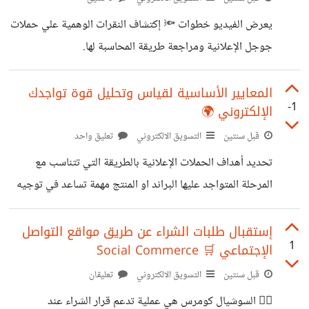
يعرض الفيديو خطوات 🔦 إكتشاف النقرات الوهمية علي حملات
جوجل الإعلانية ومراجعة طريقة المحاسبة لها.
https://youtu.be/ssMVYsZmYWE
المعايير الأساسية لقياس وتحليل قوة تواجدك
-1
الإلكتروني 🌍
قبل سنتين
التسويق الالكتروني
تعليق واحد
تحديد أهداف الحملات الإعلانية بالطريقة التي تتناسب مع
المرحلة المتواجد عليها البراند او المنتج مهمة تساعد في توجيه
المصروف الإعلاني بشكل فعال ومنها يمكن قياس النتائج 📊
بالطريقة الصحيحة والمتوافقة مع مرحلة التشغيل 🎮 واحدة من
إستقبال طلبات الشراء عن طريق مواقع التواصل
1
الإجتماعي 🛒 Social Commerce
أهم مميزات التسويق الإلكتروني والإعلان الرقمي وهي إمكانية
قياس مستوى تحقيق الأهداف وتحليل معدل العائد من المصروف
قبل سنتين
التسويق الالكتروني
تعليقان
الإعلاني. للمهتين حضور السيشن الرابط موجود في وصف
✍🏽 السوشيال كومرس هي عملية تدعم قرار الشراء عند