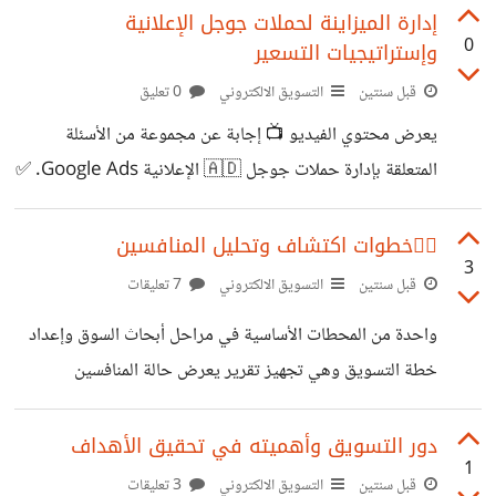
الاعلانية من خلال الشبكة الإعلانية التي تملكها ميتا او الفيس
إدارة الميزاينة لحملات جوجل الإعلانية
0
وإستراتيجيات التسعير
بوك سابقا بيعتبر جزء اساسي بيعتمد عليه الماركتيرز ومديرين
التسويق في خطة الاعلان والتسويق لمنتجاتهم بالاضافة الي
قبل سنتين
التسويق الالكتروني
0 تعليق
تحسين مستوي المبيعات حجم وعدد المستخدمين النشطين
يعرض محتوي الفيديو 📺 إجابة عن مجموعة من الأسئلة
يوميا علي منصة فيس بوك وانستجرام بيدعم ضرورة الإعتماد
المتعلقة بإدارة حملات جوجل 🇦🇩 الإعلانية Google Ads. ✅
علي تسويق وبيع المنتجات عن طريق الاعلانات الفيس بوك
تجاوز نظام جوجل ادز الميزانية اليومية للحملات الإعلانية ✅
وانستجرام للوصل لعدد كبير
أنواع الحالات التي تظهر علي إستراتيجيات التسعير About bid
🕵️‍♂️خطوات اكتشاف وتحليل المنافسين
3
strategy statuses ✅ البيانات التي توضح المدة الزمنية التي
قبل سنتين
التسويق الالكتروني
7 تعليقات
يحتاجها المستخدم لتحقيق الهدف بعد تفاعله مع الإعلان وزيارة
واحدة من المحطات الأساسية في مراحل أبحاث السوق وإعداد
الموقع A conversion path
خطة التسويق وهي تجهيز تقرير يعرض حالة المنافسين
https://youtu.be/rnGtFgsO3nU
Online Competitive Analysis والذي يهدف إلى توضيح
مستوى قوة المنافسة بين مجموعة من مقدمي الخدمات
دور التسويق وأهميته في تحقيق الأهداف
1
والمنتجات المشابهة. تعتمد عملية قياس وتحليل القوة المنافسين
قبل سنتين
التسويق الالكتروني
3 تعليقات