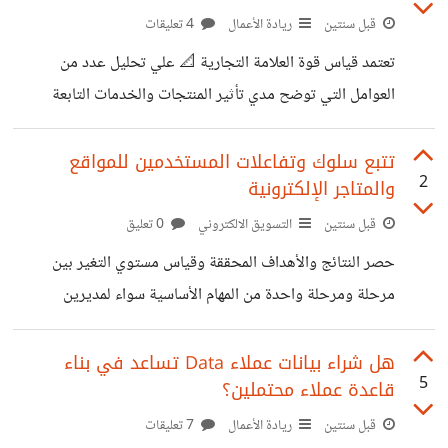
https://www.youtube.com/watch?
قبل سنتين
ريادة الأعمال
4 تعليقات
v=vmSxW7LkBgU ⮜ دليل موسم التسوق لعام 2024 |
تعتمد قياس قوة العلامة التجارية 📐 علي تحليل عدد من
https://forbusiness.snapchat.com/shoppingseas
العوامل التي توضح مدي تأثير المنتجات والخدمات التابعة
on?lang=ar https://suar.me/N2Lja
للشركة بين الزبائن والمستهلكين في سوق محدد. من العوامل
الأساسية لقياس نجاح وقوة العلامة التجارية🔖: مايتميز به
تتبع سلوك وتفاعلات المستخدمين للمواقع
2
والمتاجر الإلكترونية
البراند – Brand Differentiation تعد خطوة حصر مايتميز
به المنتج أو الفكرة المراد إطلاقها والتي سوف تترجمها علامتك
قبل سنتين
التسويق الالكتروني
0 تعليق
التجارية والتي سوف تحدث تميز بين المنافسين من المراحل
حصر النتائج والأهداف المحققة وقياس مستوي التغير بين
البدائية والأساسية قبل الإطلاق خصوصا في الأسواق ذات
مرحلة ومرحلة واحدة من المهام الأساسية سواء لمديرين
المنافسة الشديدة والمحققة لمستويات عالية من التشبع High
التسويق ومتخصصين التسويق الإلكتروني وإدارة الحملات
Saturated Markets.
الإعلانية يمثل مصروف وميزانية تشغيل الحملات الإعلانية شكل
هل شراء بيانات عملاء Data تساعد في بناء
5
قاعدة عملاء محتملين؟
مختلف عن اي مصروف داخل اي شركة او مؤسسة حيث يلاحق
مصروف وميزانية التسويق والإعلان سؤال وهو "العائد من
قبل سنتين
ريادة الأعمال
7 تعليقات