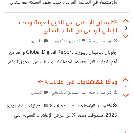
والإستثمار في المنطقة العربية. حيث تشهد المملكة نمو سنوي
ملحوظ بين دول منطقة الشرق الاوسط في حجم طلبات الشراء
من خلال منصات التجارة الإلكترونية. وعلي هذا, يزداد تنافس
💡الإنفاق الإعلاني في الدول العربية وحصة
0
الإعلان الرقمي من الناتج المحلي
قطاعات الاعمال وخصوصا قطاع البيع بالتجزئة والجملة لتقديم
ادوات افضل لمواكبة التطور التكنولوجي في الصناعة الرقمية
قبل سنة واحدة
التسويق الالكتروني
0 تعليق
والتي تساعد في تحسين تجربة المستخدم وتحقيق تجربة شراء
جلوبال ديجيتال ريبورت Global Digital Report واحد من
مميزة. وتزامنا مع هذا التطور تسعي شركات تقنيات المعلومات
أهم التقارير التي بتعرض إحصائيات وبيانات عن التحول الرقمي
وتطوير تطبيقات الويب وتطبيقات الموبيل في البحث لتقديم
والتكنولوجي في التسويق والإعلان الرقمي, التجارة الإلكترونية
احدث الاساليب البرمجية
ومستوي المصروف الإعلاني علي القنوات والمنصات الاعلانية.
وداعًا للهاشتاجات في إعلانات X 📢
1
ومن البيانات والإحصائيات التي تخص مستوي الإنفاق التسويقي
قبل سنة واحدة
التسويق الالكتروني
تعليقان
والمصروف الإعلاني للدول العربية, تقرير قدمته شركة ميلت
🚫📢 وداعًا للهاشتاجات في إعلانات X 📅 اعتبارًا من 27 يونيو
واتر"Meltwater" تعرض فيه ترتيب الدول علي اساس حجم
2025، ستتوقف منصة X عن عرض الإعلانات الممولة التي
المصروف التسويقي ونسبته من لإجمالي النتائج المحلي GDP
تحتوي على هاشتاجات ⵌ في نص المنشور. 📌 القرار يأتي ضمن
لكل دولة و ايضا حصة الأعلان والدعاية من المصروف الموجه