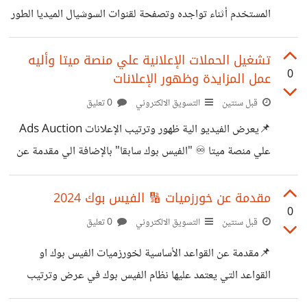
الفيديو وفي او تعليق 👇👇 المحتوي بيغطي:- ✅ مقدمة عملية
المستخدم أثناء تواجده وتصفحة لقنوات السوشيال الميديا الطور
تحديد الأهداف للحملات الإعلانية المناسبة لكل مرحلة من
بها تطبيقات تدعم عملية التسوق وإرسال طلبات الشراء "Social
مراحل
apps with built-in native social commerce
تشغيل الحملات الإعلانية علي منصة ميتا وأليه
0
عمل المزايدة وظهور الإعلانات
features" وحاليا اهم وأغلب منصات السوشيال ميديا تدعم
عملية السوشيال كومرس "Instagram, Facebook,
قبل سنتين
التسويق الالكتروني
0 تعليق
Snapchat, Pinterest and TikTok" 🏷️ ويعتبر فكرة
📌يعرض الفيديو الية ظهور وترتيب الإعلانات Ads Auction
السوشيال كومرس "Social Commerce" واحدة من أفضل
علي منصة ميتا ♾️ "الفيس بوك سابقا" بالإضافة الي مقدمة عن
الحلول الابتكارية التي قدمتها منصات التواصل الإجتماعي لدعم
مرحلة التعلم ⌛ "Ads learning phase" المرحلة التي
عملية التجارة الإلكترونية والبيع اون لاين موقع إستاتستا اصدر
يحتجها النظام إعلانات الفيس بوك لفهم إعدادت الحملة الإعلانية.
مقدمة عن خورزميات 🔢 الفيس بوك 2024
تقرير عن بيانات اجمالي
0
Facebook Auction Condition and Learning Phase
قبل سنتين
التسويق الالكتروني
0 تعليق
للمزيد عن أليه عمل نظام المزايدة وظهور الإعلانات علي منصة
📌مقدمة عن القواعد الأساسية لخورزميات الفيس بوك او
ميتا الإعلانية | https://youtu.be/e1De9-3nWWU
القواعد التي يعتمد عليها نظام الفيس بوك في عرض وترتيب
المحتوي "Facebook Algorithm" تمويل وتشغيل الحملات