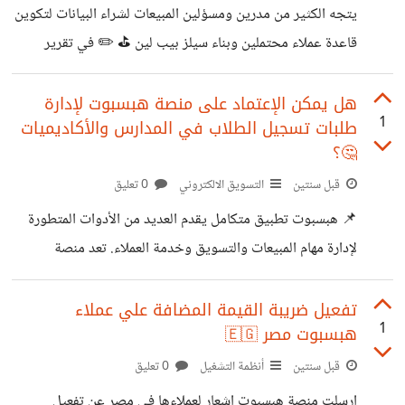
الإستثمار " والخلاصة من ذلك ان المبلغ المخصص لتشغيل
يتجه الكثير من مدرين ومسؤلين المبيعات لشراء البيانات لتكوين
حملات التسويق والإعلان يصنف كإستثمار وليس بمصروف عادي
قاعدة عملاء محتملين وبناء سيلز بيب لين ⛳ ✏️ في تقرير
مثل المصروفات الإدارية والتي لا يعتاد السؤال علي العائد من
قدمته مجلة فوربس للأعمال تعرض فيه مستوي التغير في صحة
المصروف عليها بنفس القدروالأهمية
وثبات البيانات لقطاع الأعمالB2B:- 🎯 18% من المستخدمين
هل يمكن الإعتماد على منصة هبسبوت لإدارة
1
طلبات تسجيل الطلاب في المدارس والأكاديميات
يقومون بتغير ارقام الجوال الخاصة بهم سنويا 🎯 60% من
🤔؟
العاملين يقومون يتعديل وتغير المسمي والموقع الوظيفي سنويا
قبل سنتين
التسويق الالكتروني
0 تعليق
🎯 تفقد قاعدة بيانات العملاء والمستخدمين قوتها بحولي 70%
سنويا وهذه النسبة تصبح طبيعية علي اساس ماسبق. 💡
📌 هبسبوت تطبيق متكامل يقدم العديد من الأدوات المتطورة
الخلاصة .. العائد من إستخدام او
لإدارة مهام المبيعات والتسويق وخدمة العملاء. تعد منصة
هبسبوت مكان واحد لإدارة كل ما يخص بيانات عملائك علي
مستوي جميع المراحل. يجمع نظام HubSpot CRM العديد من
تفعيل ضريبة القيمة المضافة علي عملاء
1
هبسبوت مصر 🇪🇬
الأدوات التي تساعد في تحقيق مستويات افضل من النمو للعديد
من قطات الأعمال عن طريق تقديم ادوات مطورة بطريق تساعد
قبل سنتين
أنظمة التشغيل
0 تعليق
في تطوير الية تشغيل وإدارة الحملات الإعلانية, دعم فريق
ارسلت منصة هبسبوت اشعار لعملاءها في مصر عن تفعيل