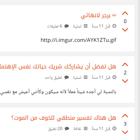
∞ برجر لانهائي
0
قبل 11 سنةً
تسلية
6 تعليقات
http://i.imgur.com/AYK1ZTu.gif
هل تفضل أن يشاركك شريك حياتك نفس الإهتما
2
قبل 11 سنةً
تسلية
تعليق واحد
بالنسبة لي أجده شيئاً مملاً لأنه سيكون وكأنني أعيش مع نفس
هل هناك تفسير منطقي للخوف من الموت؟
3
قبل 11 سنةً
ثقافة
20 تعليق