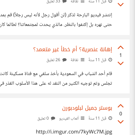
قبل 11 سنةً
ثقافة
33 تعليق
إنتشر فيديو البارحة لذكر (لن أقول رجل لأنه ليس رجلاً) قم بم
حتى نهره بل إكتفوا بالنظر. مالذي يحدث لمجتمعاتنا؟ لطالما ك
بالقهر: https://www.youtube.com/watch?v=tWg1WpSyEM4
إهانة عنصرية؟ أم خطأ غير متعمد؟
1
قبل 11 سنةً
ثقافة
26 تعليق
قام أحد الشباب في السعودية بأخذ سلفي مع فتاة مسكينة كانت 
تجلس وتم توجيه الكثير من النقد له على هذا الأسلوب القذر في
ألعاباً بسيطة (الالعاب لاتؤكل ولن تحسن وضعها الحالي). ياترى 
بوستر جميل لبلودبورن
0
قبل 11 سنةً
ألعاب الفيديو
0 تعليق
http://i.imgur.com/7kyWc7M.jpg