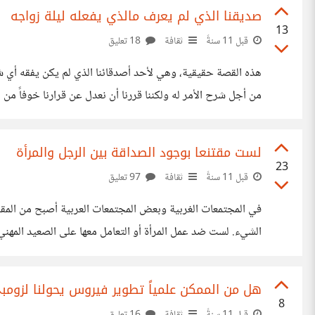
صديقنا الذي لم يعرف مالذي يفعله ليلة زواجه
13
قبل 11 سنةً
ثقافة
18 تعليق
هذه القصة حقيقية، وهي لأحد أصدقائنا الذي لم يكن يفقه أي شيء
من أجل شرح الأمر له ولكننا قررنا أن نعدل عن قرارنا خوفاً م
والحمدلله مرت الأمور بسلام ولديه إبنة صغيرة الآن.
لست مقتنعا بوجود الصداقة بين الرجل والمرأة
23
قبل 11 سنةً
ثقافة
97 تعليق
في المجتمعات الغربية وبعض المجتمعات العربية أصبح من المقب
الشيء. لست ضد عمل المرأة أو التعامل معها على الصعيد المهني 
تؤدي إلى إيجاد نوع من المشاعر بين الطرفين.
هل من الممكن علمياً تطوير فيروس يحولنا لزومب
8
قبل 11 سنةً
ثقافة
16 تعليق