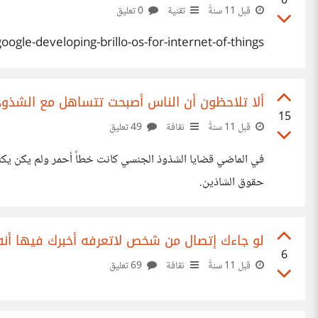
0
قبل 11 سنةً
تقنية
0 تعليق
ogle-developing-brillo-os-for-internet-of-things
ألا تلاحظون أن الناس أصبحت تتساهل مع الشذو
15
قبل 11 سنةً
ثقافة
49 تعليق
في الماضي قضايا الشذوذ الجنسي كانت خطاً أحمر ولم يكن يكثر
حقوق الشاذين.
لو جاءك إتصال من شخص لاتعرفه أخبرك فيها أن
6
قبل 11 سنةً
ثقافة
69 تعليق