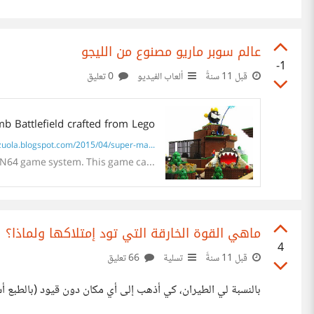
عالم سوبر ماريو مصنوع من الليجو
-1
قبل 11 سنةً
ألعاب الفيديو
0 تعليق
b Battlefield crafted from Lego
uola.blogspot.com/2015/04/super-ma...
he N64 game system. This game ca...
ماهي القوة الخارقة التي تود إمتلاكها ولماذا؟
4
قبل 11 سنةً
تسلية
66 تعليق
بالنسبة لي الطيران، كي أذهب إلى أي مكان دون قيود (بالطبع أ