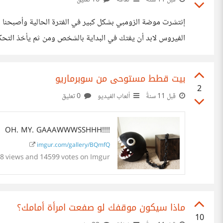
إنتشرت موضة الزومبي بشكل كبير في الفترة الحالية وأصبحنا ن
الفيروس لابد أن يفتك في البداية بالشخص ومن ثم يأخذ التحكم
أعضاء الجسم المهمة مثل اليدين والرجلين وإرسال الأوامر لها
بيت قطط مستوحى من سوبرماريو
2
قبل 11 سنةً
ألعاب الفيديو
0 تعليق
OH. MY. GAAAWWWSSHHH!!!!
imgur.com/gallery/BQmfQ
8 views and 14599 votes on Imgur
ماذا سيكون موقفك لو صفعت امرأة أمامك؟
10