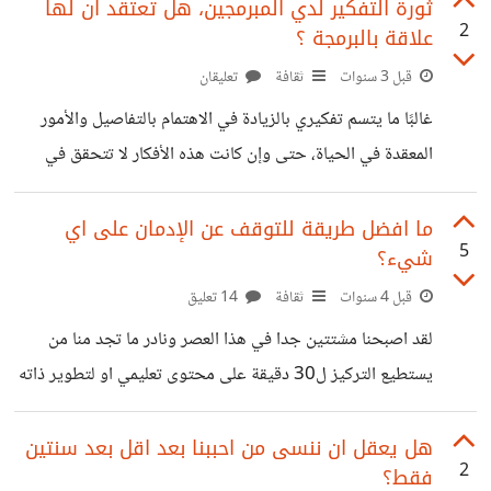
وحلها على شكل اجزاء اذا كانت كبيرة، ودوما ما كنت اجد حلول
ثورة التفكير لدي المبرمجين، هل تعتقد ان لها
2
علاقة بالبرمجة ؟
لبعض المشكلة بسرعة حتى انا شخصيا استغرب منها، واعتقد هذا
بفضل الله اولا، ومهارة Problem solving التي كنت اتدرب
قبل 3 سنوات
ثقافة
تعليقان
عليها منذو بدايتي بالبرمجة. اخبرنا انت ماذا تعلمت من البرمجة
غالبًا ما يتسم تفكيري بالزيادة في الاهتمام بالتفاصيل والأمور
وافادك في حياتك ؟
المعقدة في الحياة، حتى وإن كانت هذه الأفكار لا تتحقق في
النهاية. أنا شخصٌ يتمتع بطبعٍ انطوائي، وعادةً ما أقضي فترات
طويلة وحيدًا، حيث لا يكون هناك وجود بشري حولي في معظم
ما افضل طريقة للتوقف عن الإدمان على اي
5
شيء؟
أيام العطل. الكمبيوتر يصبح شريكي الوحيد في تلك الأوقات.
فهل تعتقد أن هذا التفكير المفرط له علاقة بمجال البرمجة أو
قبل 4 سنوات
ثقافة
14 تعليق
بأسلوب تفكيري الشديد التحليلية؟ هل بالنسبة لك، البرمجة
لقد اصبحنا مشتتين جدا في هذا العصر ونادر ما تجد منا من
وتدريبي على التحليل البرمجي وحل المشكلات منذ سن الرابعة
يستطيع التركيز ل30 دقيقة على محتوى تعليمي او لتطوير ذاته
عشرة كان
وكل هذا بسبب الادمان على هذه المشتات وفقدان التحكم في
النفس بعد هذا القوص للأسف. هل يمكن ان يحقق الانسان توازنا
هل يعقل ان ننسى من احببنا بعد اقل بعد سنتين
2
فقط؟
دائما في حياته وخاصة في هذا العصر من وجهة نظرك؟ كيف