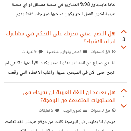
العمل الحر وعلى منصة مستقل، هل يمكنك الاطلاع على حسابي
لماذا مايتجاوز 98% المشاريع في منصة مستقل او اي منصة
واخباري اذا كنت ارتكب خطئا ما ومن الافضل اصلاحه لأنجح
عربية اخرى للعمل الحر يكون صاحبها غير جاد، فقط يقوم
بتضييع النقاط المسموح بها للعروض ارغب في ان اعرف سبب ان
يقوم مهندس برمجيات بنشر انه يرغب في تطوير موقع ويب
هل النضج يعني قدرتك على التحكم في مشاعرك
3
اتجاه الاشياء؟
وهو اختصاصه اساسا، وحتى انه لا يقوم بعمل اي مقابلة ؟؟ ماذا
يستفيد هو من هذا ؟
قبل 3 سنوات
قصص وتجارب شخصية
9 تعليقات
انا لدي صراع من المشاعر منذو الصغر وكنت اقرأ عنها ولكنني لم
انجح حتى الان في السيطرة عليها، واغلب الاخطاء التي وقعت
فيها وتأخري في مجالي هو المشاعر.. ربما يكون ذلك بسبب انني
في سن المراهقة (١٩ عاما الان)، ولكن لمن تخطو ٣٠ عاما، كيف
هل تعتقد ان اللغة العربية لن تفيدك في
1
المستويات المتقدمة من البرمجة؟
هي قدرتك على التحكم في مشاعرك؟ وهل لازلت تتأثر بمشاعرك
ومشاعر من حولك؟
قبل 3 سنوات
تطوير الويب
5 تعليقات
مرحبا، انا بدايتي في البرمجة كانت من موقع هرمش فقد تعلمت