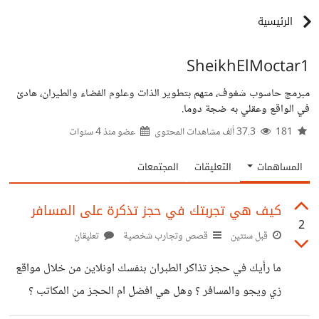
الرئيسية
SheikhElMoctar1
مبرمج حاسوب شغوف، متهم بتطوير الذات وعلوم الفضاء والطيران، هادئ
في الواقع وعقلي به ضجة دوما.
181
37.3 ألف مشاهدات المحتوى
عضو منذ
4 سنوات
المساهمات
التعليقات
المجتمعات
كيف هي تجربتك في حجز تذكرة على المسافر
2
قبل سنتين
قصص وتجارب شخصية
تعليقان
ما رأيك في حجز تذاكر الطبران بنفسك اونلاين من خلال مواقع
زي ويجو والمسافر ؟ وهل هي افضل ام الحجز من المكاتب ؟
ايضا ماذا عن الحجز مباشر من موقع شركة الطيران ؟ اخبرنا عن