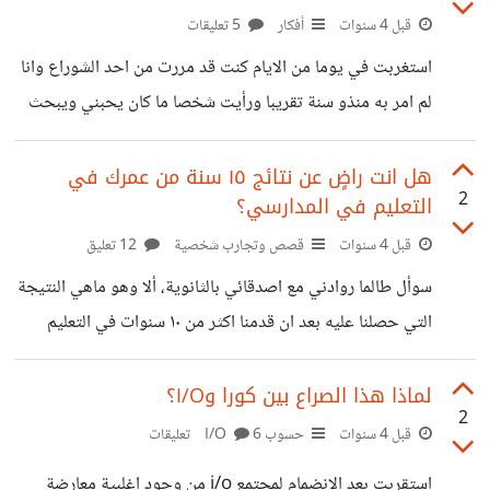
نصلح ما افسدته انفسنا بسبب الادمان؟ وكعنوان المساهمة ما
قبل 4 سنوات
أفكار
5 تعليقات
افضل طريقة للتوقف عن ادمان اي شيء سواء مواقع التواصل او
استغربت في يوما من الايام كنت قد مررت من احد الشوراع وانا
الهواتف او الاباحية او المخدرات او
لم امر به منذو سنة تقريبا ورأيت شخصا ما كان يحبني ويبحث
عني كثيرا قبل اقل من سنتين، وكنت ابادله نفس الشيئ، لكن كان
للقدر رأيا اخر واختفى كلً منا. بعد سنتين ومررت بجانبه وكلمته
هل انت راضٍ عن نتائج ١٥ سنة من عمرك في
2
التعليم في المدارسي؟
فتبين لي بأنه لم يعد هو المهووس بي حقا، وكأنه لا يهتم هل
نحن ننسى من احببنا ام اننا نتناسى ذلك او اننا نتظاهر بذلك
قبل 4 سنوات
قصص وتجارب شخصية
12 تعليق
فحسب؟
سوأل طالما روادني مع اصدقائي بالثانوية، ألا وهو ماهي النتيجة
التي حصلنا عليه بعد ان قدمنا اكثر من ١٠ سنوات في التعليم
المدرسي في المدارس بين التعليم الاساسي والاعدادي والأن
نسير في نفس الخطى إلى تضييع المزيد؟ أليس العمر هو اغلى ما
لماذا هذا الصراع بين كورا وI/O؟
2
نملك؟!! ماهو انطباعك انت عن نفسك بعد مرور تلك السنوات
قبل 4 سنوات
حسوب I/O
6 تعليقات
عليك والتوظيف اخيرا او حتى لازلت بالجامعة او الثانوية..؟؟
استقربت بعد الانضمام لمجتمع i/o من وجود اغلبية معارضة