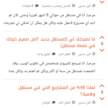
قبل سنتين
قصص وتجارب شخصية
6 تعليقات
مرحبا، انا في مستقل من حوالي 3 اشهر تقريبا وحتى الان لم
اجد اي مشروع لاعمل عليه ولكن هل يمكن ان تحكي لي تجربتك
الاولى مع مستقل كمبرمج؟ وكيف حصلت على اول عميل ؟ وما
نصيحتك لي ؟
ما نصيحتك لي كمستقل جديد ؟(من صميم خبرتك
0
في منصة مستقل)
قبل سنتين
العمل الحر
تعليق واحد
مرحبا، انا مبرمج كمبيوتر متخصص في تطوير الويب، وقد
انضممت لمستقل من سنة او اكثر ولكن لم اهتم به، ولكن عدة
منذو شهرين تقريبا وضبط كل المطلوب ووثقته وبدأت بالتقديم
على المشاريع التي يمكنني تنفيذها، وحصلت على كم رد ولكن
لماذا 98% من المشاريع التي في مستقل
0
وهمية؟
لحد الان لم اجد اي عرض لي مقبول فعليا واغلب المشاريع
وهمية(Fake) واصحابها غير جادين. وبما ان لديك خبرة في
قبل سنتين
العمل الحر
تعليقان