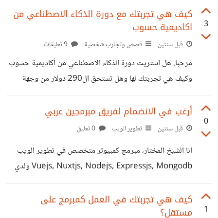
تجاربك
كيف هي تجربتك مع دورة الذكاء الاصطناعي من
3
اكاديمية حسوب
قبل سنتين
قصص وتجارب شخصية
9 تعليقات
مرحبا، هل اشتريت دورة الذكاء الاصطناعي من أكاديمية حسوب
وكيف هي تجربتك لها وهل تستحق ال290 دولار من وجهة
نظرك ؟
أرغب في الانضمام لفريق مبرمجين عربي
0
قبل سنتين
تطوير الويب
0 تعليق
انا الشيخ المختار، مبرمج كمبيوتر متخصص في تطوير الويب
Vuejs, Nuxtjs, Nodejs, Expressjs, Mongodb ولدي
خبرة في التعامل مع قواعد الMySQL. ابحث عن فريق عربي
مستعد للأنضمام إليه والعمل معا، فانا لم اعمل من قبل في فريق
كيف هي تجربتك في العمل كمبرمج على
1
مستقل؟
للتواصل معي: sheikhelmoctar.me