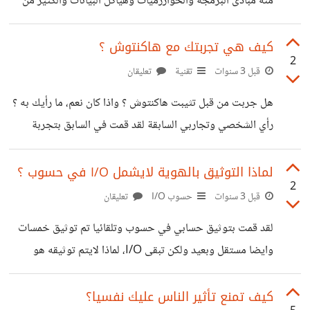
منه مبادئ البرمجة والخوارزميات وهياكل البيانات والكثير من
الاساسيات المهمة التي ادركت فائدتها مع مرور الزمن، ولكن بعد
4 سنين تقريبا لم اعد استخدم العربية وألاحظ انه لم تعد
كيف هي تجربتك مع هاكنتوش ؟
2
تخدمني بعد الاساسيات وكل بحثي بخصوص البرمجة
قبل 3 سنوات
تقنية
تعليقان
بالانجليزية وحتى الذين اتابعهم على اليوتيوب ولينكدان اجانب
هل جربت من قبل تثيبت هاكنتوش ؟ واذا كان نعم، ما رأيك به ؟
كلهم ونادرا ما يكون فيهم عربي. ألا تعتقد من تجربتك ان اللغة
رأي الشخصي وتجاربي السابقة لقد قمت في السابق بتجربة
العربية لا تفيد في المستويات المتقدمة من العلوم الاجنبية ؟
تثبيته على حاسوب مرتين، المرة الاولى كانت في 2021 وكان
وكيف هي وجهة
معالجي ذلك الوقت حديث، فهو intel core i5 10th وقد
لماذا التوثيق بالهوية لايشمل I/O في حسوب ؟
2
فشلت ولم استطع الاستمرار فيه، اما المرة الثانية فكانت في
قبل 3 سنوات
حسوب I/O
تعليقان
2023، لقد قمت بالاقلاع بنجاح ولكن اثناء عملية التثبيت يقوم
لقد قمت بتوثيق حسابي في حسوب وتلقائيا تم توثيق خمسات
بإعادة التشغيل ويفشل، وفي الاخير اكتشفت ان طراز الهارد
وايضا مستقل وبعيد ولكن تبقى I/O، لماذا لايتم توثيقه هو
الخاص بي لا يدعمه.. ولكن ارغب في اعادة
االأخر ؟
كيف تمنع تأثير الناس عليك نفسيا؟