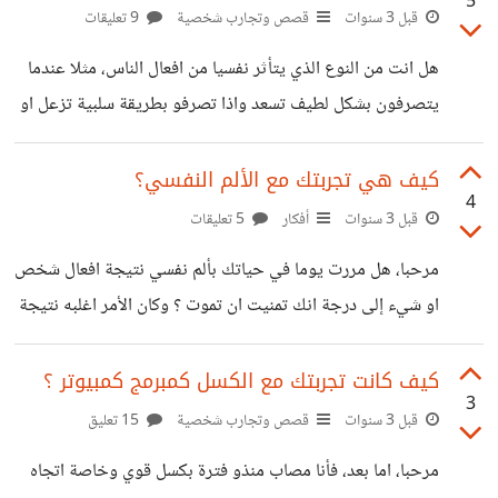
5
قبل 3 سنوات
قصص وتجارب شخصية
9 تعليقات
هل انت من النوع الذي يتأثر نفسيا من افعال الناس، مثلا عندما
يتصرفون بشكل لطيف تسعد واذا تصرفو بطريقة سلبية تزعل او
تغضب... ماذا تصف ذلك وكيف يمكن علاجه ؟؟ وبالمختصر كيف
تمنع الاشياء من التاثير عليك تطبيقا لمقولة "السفينة لايغرقها
كيف هي تجربتك مع الألم النفسي؟
4
ااماء الذي حولها، بل الذي يدخل اليها"
قبل 3 سنوات
أفكار
5 تعليقات
مرحبا، هل مررت يوما في حياتك بألم نفسي نتيجة افعال شخص
او شيء إلى درجة انك تمنيت ان تموت ؟ وكان الأمر اغلبه نتيجة
تفكير وتحليلات للموقف فقط؟ هل تأييد فكرة جلال الدين
الرومي: "تألم حتى تشفى" في مثل هذه المواقف ؟ كيف كانت
كيف كانت تجربتك مع الكسل كمبرمج كمبيوتر ؟
3
تجربتك مع الالام النفسية ؟ وللعمل هذا الشعور يعود كل فترة
قبل 3 سنوات
قصص وتجارب شخصية
15 تعليق
يعني تقريبا كل 40 يوم
مرحبا، اما بعد، فأنا مصاب منذو فترة بكسل قوي وخاصة اتجاه