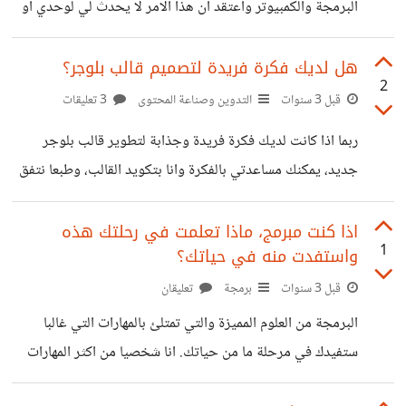
البرمجة والكمبيوتر واعتقد ان هذا الامر لا يحدث لي لوحدي او
على الاقل هناك كثر مرُ بأشياء مشابهة له، ان تكون لست مشغولا
في اي شيء وكل الامكانيات لديك ولكنك متكاسل عن القيام
هل لديك فكرة فريدة لتصميم قالب بلوجر؟
2
ببعض المشاريع البرمجية او حتى الاستمرار لساعات طويلة مثل
قبل 3 سنوات
التدوين وصناعة المحتوى
3 تعليقات
السابق. كيف كانت تجربتك وكم استمرت وكيف تغلبت عليها ؟
ربما اذا كانت لديك فكرة فريدة وجذابة لتطوير قالب بلوجر
جديد، يمكنك مساعدتي بالفكرة وانا بتكويد القالب، وطبعا نتفق
على الارباح او العائدات منه. هل لديك فكرة عن ذلك ؟
اذا كنت مبرمج، ماذا تعلمت في رحلتك هذه
1
واستفدت منه في حياتك؟
قبل 3 سنوات
برمجة
تعليقان
البرمجة من العلوم المميزة والتي تمتلئ بالمهارات التي غالبا
ستفيدك في مرحلة ما من حياتك. انا شخصيا من اكثر المهارات
التي تعلمتها من البرمجة وافادتني، هي اسلوب تفكيك المشكلات