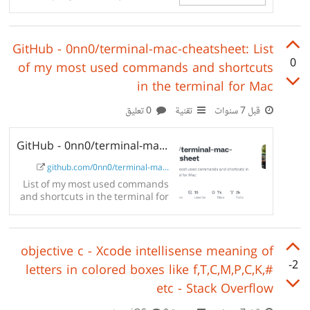
camp)
GitHub - 0nn0/terminal-mac-cheatsheet: List
0
of my most used commands and shortcuts
in the terminal for Mac
قبل 7 سنوات
تقنية
0 تعليق
GitHub - 0nn0/terminal-mac-cheatsheet: List of my most used commands and...
github.com/0nn0/terminal-ma...
List of my most used commands
and shortcuts in the terminal for
Mac - 0nn0/terminal-mac-
cheatsheet
objective c - Xcode intellisense meaning of
-2
letters in colored boxes like f,T,C,M,P,C,K,#
etc - Stack Overflow