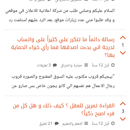
السلام عليكم وصلني طلب من شركة اعلانية للاعلان في موقعي
و وقد طلبوا مني عدد زيارات موقع، بعد الرد عليهم استلمت رد
اخر يطلب المزيد من التفاصيل حيث يقولون انهم يريدون
معلومات عن الدول و كمية الزيارات. من اين يمكنني ان احصل
رسالة دائماً ما تتكرر علي كثيراً على واتساب
1
لدرجة اني بدءت اصدقها فما رأي خبراء الحماية
على هذه المعلومات؟ جوجل انالايتكس ؟ او امر آخر؟ امر اخر
بها؟
هو بالنسبة للمسؤلين عن التسويق في الموقع الإلكترونية هل
قبل 12 سنةً
حماية واختراق
3 تعليقات
لديكم اسلوب رسمي معين تعرضون به هذه البيانات و هل من
نصائح تسويقية اخرى في هذا المجال للرد
"بيجيكم قروب مكتوب عليه السوق المفتوح والصوره قروب
رجال الاعمال هم نفسهم الي كانو يجون خاص بس صارو عن
طريقة قروبات عشان ماتتوقعون انهم هم احذرووو من هذي
القروبات لانهم يسحبون كل شي في جوالك الله يعطيكم العافيه
القراءة تمرين للعقل ؟ كيف ذلك و هل كل من
3
قرء اصبح ذكياً؟
" ... السلام عليكم تصلني الرسالة السابقة بأشكال متعددة و
المضمون واحد رغم انني بخبرتي في التقنية اكذب هذه الرسالة
قبل 12 سنةً
التعلم والتعليم
21 تعليق