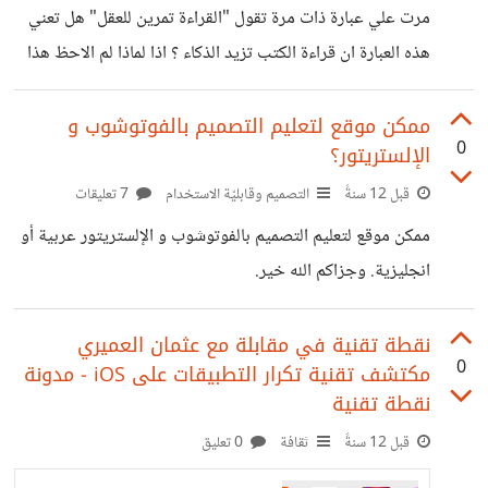
لكن لكثرة ترددها علي دخلني الشك بالرغم انه لم تصادفني
مرت علي عبارة ذات مرة تقول "القراءة تمرين للعقل" هل تعني
الحالة المذكورة فيها فما رأي خبراء الحماية في مثل هذه الرسائل
هذه العبارة ان قراءة الكتب تزيد الذكاء ؟ اذا لماذا لم الاحظ هذا
فهل
على نفسي رغم اني فرغت من قراءة العشرات منها:)
ممكن موقع لتعليم التصميم بالفوتوشوب و
0
الإلستريتور؟
قبل 12 سنةً
التصميم وقابليّة الاستخدام
7 تعليقات
ممكن موقع لتعليم التصميم بالفوتوشوب و الإلستريتور عربية أو
انجليزية. وجزاكم الله خير.
نقطة تقنية في مقابلة مع عثمان العميري
0
مكتشف تقنية تكرار التطبيقات على iOS - مدونة
نقطة تقنية
قبل 12 سنةً
ثقافة
0 تعليق