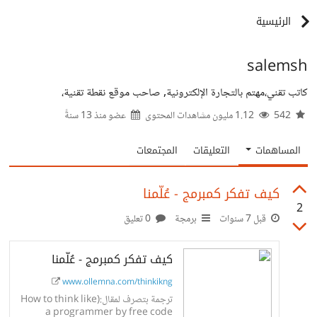
الرئيسية
salemsh
كاتب تقني،مهتم بالتجارة الإلكترونية, صاحب موقع نقطة تقنية،
542
1.12 مليون مشاهدات المحتوى
عضو منذ
13 سنةً
المساهمات
التعليقات
المجتمعات
كيف تفكر كمبرمج - عُلّمنا
2
قبل 7 سنوات
برمجة
0 تعليق
كيف تفكر كمبرمج - عُلّمنا
www.ollemna.com/thinkikng
ترجمة بتصرف لمقال:(How to think like
a programmer by free code