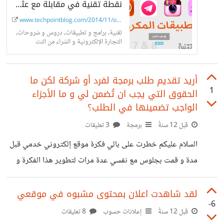
نقطة تقنية في مقابلة مع عثمان العميري مكتشف تقنية تكرار التطبيقات على iOS
www.techpointblog.com/2014/11/othman-a...
تقنية، برامج و تطبيقات، دروس و شروحات،
التجارة الإلكترونية و الشراء من النت
أريد تقديم طلب برمجة لفرد أو شركة لكن ما
1
الحقوق التي يجب ان تُضمن لي و ما الأجزاء
الواجب تضمينها في الطلب؟
قبل 12 سنةً
برمجة
3 تعليقات
السلام عليكم خطرت على بالي فكرة موقع إلكتروني خدمي قبل
مدة و قمت بجلوس مع نفسي عدة مرات لتطوير هذا الفكرة و
إضافة بعض المميزات لها الأن اريد تقديم طلب برمجة فهل
يمكنكم نصحي بشركة ما ؟ أو فرد ما؟ و لدي بعض الإستفسارات
لقد شاهدت اعلان بمحتوى مشبوه في موقعي
-6
قبل تقديم الطلب أرجو الإجابة عنها: ما النقاط الأساسية التي
قبل 12 سنةً
إعلانات حسوب
8 تعليقات