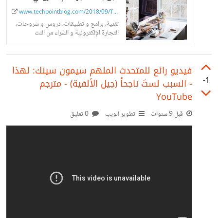
www.techpointblog.com/2018/09/Things-t...
تقنية، برامج و تطبيقات، دروس و شروحات،
التجارة الإلكترونية و الشراء من النت
‫فيديو رائع للمتحدث الملهم سيمون سينك: لهذا
-1
السبب لستَ ناجحاً (جيل الألفية) - مترجم‬‎ -
YouTube
قبل 9 سنوات
تطوير الويب
0 تعليق