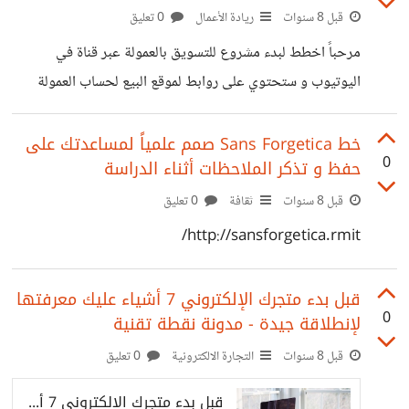
قبل 8 سنوات
ريادة الأعمال
0 تعليق
مرحباً اخطط لبدء مشروع للتسويق بالعمولة عبر قناة في
اليوتيوب و ستحتوي على روابط لموقع البيع لحساب العمولة
اخطط ان اضع رابط المنتج من امازون و سوق.كوم في حال
اخترت السوق العربي و امازون فقط في حال اخترت السوق
خط Sans Forgetica صمم علمياً لمساعدتك على
0
حفظ و تذكر الملاحظات أثناء الدراسة
الاجنبي ماذا تقترحون ان ابدء فيه ؟ هل ابدء بالسوق الاجنبي
حيث المنافسة العالية و لكن الاقبال الكبير على الشراء من
قبل 8 سنوات
ثقافة
0 تعليق
الانترنت او ابدء بالسوق العربي و الذي انتشار "الكرديت كارد"
http://sansforgetica.rmit/
فيه و الشراء من النت ضعيف مع منافسة القليلة ايضاً
قبل بدء متجرك الإلكتروني 7 أشياء عليك معرفتها
0
لإنطلاقة جيدة - مدونة نقطة تقنية
قبل 8 سنوات
التجارة الالكترونية
0 تعليق
قبل بدء متجرك الإلكتروني 7 أشياء عليك معرفتها لإنطلاقة جيدة