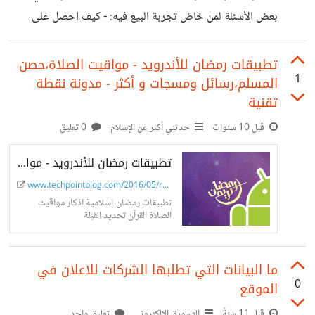
بعض الأسئلة لمن خاض تجربة البيع فيه: - كيف احصل على
الموردين حيث احصل على البضاعة بالجملة لأبيعها ؟ وكيف
اعرف مدى جودتهم؟ هل هنلك نصائح اخرى تتعلق بالتعامل مع
تطبيقات رمضان للأندرويد - مواقيت الصلاة،حصن
1
المسلم،رسائل ومسجات و أكثر - مدونة نقطة
الموردين؟ - هل يجب علي ان اذهب في كل مرة مكتب البريد
تقنية
لأشحن اي طلبية وصلتني ام ان امازون سيتولى اخذ ارسال
قبل 10 سنوات
حدثني أكثر عن الإسلام
0 تعليق
الشحنات؟ ما هي ارخص شركة شحن يمكنني التعامل معها؟ هل
هنلك نصائح تتعلق بالتعامل مع شركا الشحن ،
تطبيقات رمضان للأندرويد - مواقيت الصلاة،حصن المسلم،رسائل ومسجات و أكثر
www.techpointblog.com/2016/05/ramadan-...
تطبيقات رمضان إسلامية اذكار مواقيت
الصلاة القرآن تحديد القبلة
ما البيانات التي تطلبها الشركات للاعلان في
0
الموقع
قبل 11 سنةً
التسويق الالكتروني
تعليق واحد