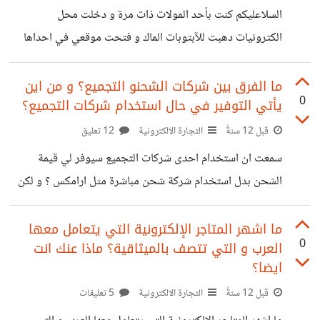
يجب تضمينها في شرح العمل؟ ماذا سيفرق لدي لو طلبت
السلاعليكم كنت بأحد المولات ذات مرة و دخلت محل
البرمجة من فرد أو شركة؟ ماذا لو اردت إضافة المزيد من
الكترونيات دهبت للآبتوبات الماك و فتحت موقعي في احداها
المميزات للفكرة؟ هل اذهب لنفس
لقد شاهدت اعلان عن الفوركس في الموقعي وواصلت تصفح
الموقع فإذا باعلان تسوق لمتجر عربي تظهر به امرءة ؟ اليس
ما الفرق بين شركات الشحنو التجميع؟ و من اين
0
يأتي التوفير في حال استخدام شركات التجميع؟
الربح من هذه الاعلانات مشبوه ؟
قبل 12 سنةً
التجارة الالكترونية
12 تعليق
سمعت ان استخدام احدى شركات التجميع سيوفر لي قيمة
الشحن بدل استخدام شركة شحن مباشرة مثل ارامكس ؟ و لكن
اليس قيمة النصف كيلو ثابته اذاً من اين سيأتي التوفير في هذه
الحالة؟
ما اشهر المتاجر الإلكترونية التي يتعامل معها
0
العرب و التي تتصف بالميثاقية؟ ماذا عنك انت
ايضا؟
قبل 12 سنةً
التجارة الالكترونية
5 تعليقات