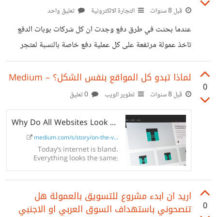
قبل 8 سنوات
التجارة الالكترونية
تعليق واحد
عندما بحثت في طرق دفع وجدت ان كل شركات بوبات الدفع
تاخذ عمولة مرتفعة على كل عملية دفع خاصة بالنسبة لمتجر
الكتروني، هل تنصحون بشركة معينة؟ ايضاً ما طرق الدفع
الاخرى التي تنصحون باضافتها للمتجر ؟ هل ينصح بالبايبال في
لماذا تبدو كل المواقع بنفس الشكل؟ – Medium
0
بداية بالرغم من اني لاحظت ان كبير من المتاجر لا تقوم
قبل 8 سنوات
تطوير الويب
0 تعليق
باستخدامه؟ مع العلم ان المتجر سيكون علي وورد برس
Why Do All Websites Look the Same?
medium.com/s/story/on-the-v...
Today’s internet is bland.
Everything looks the same:
generic fonts, no layouts to speak
of, and an absence of expressive
visuals. So I asked my...
اريد ان ابدء مشروع للتسويق بالعمولة هل
0
تنصحوني باستهداف السوق العربي او الاجنبي