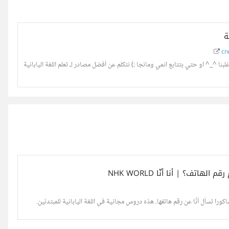
ة
cnr
في حالة انك منبهر بكوكب اليابان الشقيق زي أغلبنا ^_^ او حتي بتتابع انمي ومانجا :) نتكلم عن أفضل مصادر لـ تعلم اللغة اليابانية
اكورا تسأل أنّا عن رقم هاتفها. هذه دروس مجانية في اللغة اليابانية للمبتدئين.