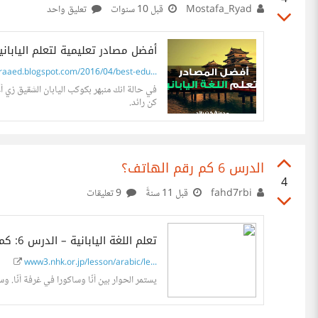
Mostafa_Ryad
قبل 10 سنوات
تعليق واحد
أفضل مصادر تعليمية لتعلم الياباني
aaed.blogspot.com/2016/04/best-edu...
كن رائد.
الدرس 6 كم رقم الهاتف؟
4
fahd7rbi
قبل 11 سنةً
9 تعليقات
تعلم اللغة اليابانية – الدرس 6: كم رقم الهاتف؟ | أنا أنّا NHK WORLD
www3.nhk.or.jp/lesson/arabic/le...
يستمر الحوار بين أنّا وساكورا في غرفة أنّا. وس