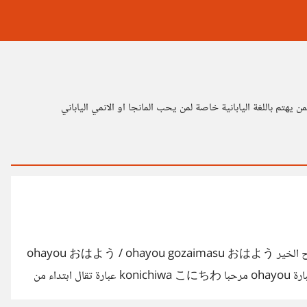
السلام عليكم درس اليوم هو التحيات والعائلة اولا التحيات صباح الخير ohayou おはよう / ohayou gozaimasu おはよう
ございます عبارة ohayou gozaimasu اكثر تهذيبا من عبارة ohayou مرحبا konichiwa こにちわ عبارة تقال ابتداء من
الساعة العاشرة صباحا مساء الخير konbawa こんばわ تكتب كونبانوا وتنطق كومبانوا ليلة سعيدة oyasumi おやすみ ليلة