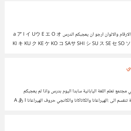
سعيدة : هذه العبارة اكثر تهذيبا كما تتضمن امرا بالنوم oyasuminasai おやすみなさい مع السلامة sayounara さような
السلام عليكم ورحمة الله وباركاته درس اليوم حروف الكاتاكانا والارقام والالوان ارجو ان يعجبكم الدرس a ア I イ Uウ E エ O オ
لاحظ ان الحرف كا هو مثله في الحروف الهيراغانا KI キ KU ク KE ケ KO コ SAサ SHI シ SU ス SE セ SO ソ TA
タ CHI チ TSU ツ TE テ TO ト NA ナ
ي
 مجتمع تعلم اللغة اليابانية سابدا اليوم بدرس واذا لم يعجبكم
ساتوقف واذا اعجبكم ساكمل اول شيء الحروف الحروف ليابانية تنقسم الى :الهيراغانا والكاتاكانا والكانجي حروف الهيراغانا A あ I
い U う E え O お KA か KIき KU く KE け KO こ SA さ S