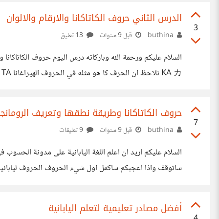
الدرس الثاني حروف الكاتاكانا والارقام والالوان
ら الى اللقاء jana じゃな شكرا جزيلا : تنقسم هذه الجملة الى ثلاثة اجزاء وكلما كانت
3
buthina
قبل 9 سنوات
13 تعليق
KA カ ن
 NI ニ NU ヌ NE ネ NO ノ HA ハ HI ヒ FU フ HE ヘ
حروف الكاتاكانا وطريقة نطقها وتعريف الرومانج
7
buthina
قبل 9 سنوات
9 تعليقات
السلام عليكم اريد ان اعلم اللغة اليابانية على مدونة الحسوب في
HI し SU す SE せ SO そ TA た CHI ち TSU つ TE て
TO と NA な NI に
أفضل مصادر تعليمية لتعلم اليابانية
4