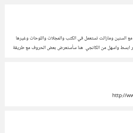
 مع السنين ومازالت تستعمل في الكتب والمجلات واللوحات وغيرها
 تعتبر ابسط واسهل من الكانجي هنا سأستعرض بعض الحروف مع طريقة
النطق والمعنى بالعربيه والانقليزيه : الكانجي 耳 الهايراقانا みみ النطق Mimi المعنى بالعربيه اذن المعنى بالانقليزيه Ear _____ 右
みぎ Migi يمين right ____ 左 ひだり Hidari يسار Left ______ 足 あし Ashi قدم Foot ____ 足首 あしくび
http://w