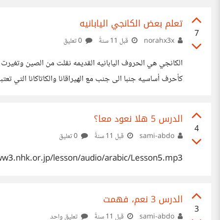
تعلم بعض الكانجي اليابانيه
7
norahx3x
قبل 11 سنةً
0 تعليق
الكانجي هي الحروف اليابانيه القديمه نقلت من الصين وتغيرت
كأحرف أساسيه جنبا الى جنب مع الهيراقانا والكاتاكانا التي
الدرس 5 هلا نعود معا؟
Ashikubi كاحل Ankle ____
4
sami-abdo
قبل 11 سنةً
0 تعليق
ww3.nhk.or.jp/lesson/audio/arabic/Lesson5.mp3
الدرس 3 نعم، فهمت
3
sami-abdo
قبل 11 سنةً
تعليق واحد