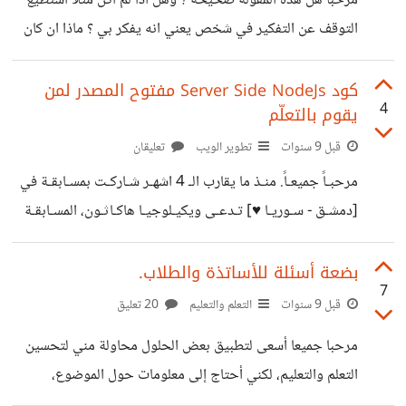
مرحباً هل هذه المقولة صحيحة ؟ وهل اذا لم اكن مثلاً استطيع
[@Kinda_Altarbouch]‍
التوقف عن التفكير في شخص يعني انه يفكر بي ؟ ماذا ان كان
في احلامي ؟ البارحة حلمت بصديق لي، وفجأة راسلني على
الفيسبوك وقال لي انه كان يحلم بي مما دعاني للشك في هذه
كود Server Side NodeJs مفتوح المصدر لمن
4
يقوم بالتعلّم
العبارة التي لم اكن اصدقها ! لكن هل هي تمتلك نسبة صحة ؟
قبل 9 سنوات
تطوير الويب
تعليقان
مرحبـاً جميعـاً. منـذ ما يقارب الـ 4 اشهـر شـاركـت بمسـابقـة في
[دمشـق - سـوريـا ♥] تـدعـى ويكيـلوجيـا هاكـاثـون، المسـابقـة
كانـت لمـن ليـس لديـه اي خبـرة سـابقـة في بنـاء مشاريـع
حـقيقيـة، بعـد شهـريـن من تـدريـب المشـتـركـيـن وشهـر لبنـاء
بضعة أسئلة للأساتذة والطلاب.
7
مشـروعهـم هـذا ما قمـت ببنـاءه. ---- *ليكتور* هو نظـام ادارة
قبل 9 سنوات
التعلم والتعليم
20 تعليق
محتـوى يسمـح للمسـتخـدم بأن يكـتـب قصـص على شكـل
مرحبا جميعا أسعى لتطبيق بعض الحلول محاولة مني لتحسين
اجزاء، يبحـث في القصـص، يعجـب او يعلـق على احد الاجـزاء،
التعلم والتعليم، لكني أحتاج إلى معلومات حول الموضوع،
ويصنـف القصـص في قـوائـم ينشـئها بـنـفـسـه. ----- لَستُ بعالمٍ
فسأكون شاكرا لو تكرمت وأجبت على هذه الأسئلة. ------- *أسئلة