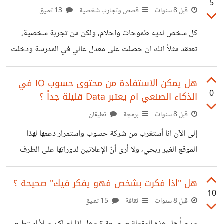
5
موجودة. او مثلاً تعريب قوالب ووردبرس مقابل بعض الدولارات
قبل 8 سنوات
قصص وتجارب شخصية
13 تعليق
!! لدي خبرة جيدة بالبرمجة لكن لا استطيع الالتزام بوقت، هل
كل شخص لديه طموحات واحلام، ولكن من تجربة شخصية،
من أفكار لاعمال اخرى ؟
تعتقد مثلاً انك ان حصلت على معدل عالي في المدرسة ودخلت
الفرع الذي تريد ستكون سعيداً، لكن بعد دخوله تصبح الحياة
عادية جداً بالنسبة لك. كنت اتمنى ان احصل على وظيفة، لدي
هل يمكن الاستفادة من محتوى حسوب IO في
0
الذكاء الصنعي ام يعتبر Data قليلة جداً ؟
الآن اثنتان والحمد لله بدل الواحدة !، لكن لا يوجد سعادة. كنت
اتمنى ان استقل عن والد مادياً والآن انا مستقل عنه ولدي ما
قبل 8 سنوات
برمجة
تعليقان
يكفيني ويزيد من راتبي، لكن اين السعادة ؟ أرى أني احياناً (أو
إلى الآن انا أستغرب من شركة حسوب واستمرار دعمها لهذا
غالباً) أصل الى
الموقع الغير ربحي، ولا أرى أنّ الإعلانين لدوراتها على الطرف
الأيسر ذوا شأن عظيم ! أتساءل دائماً هل يخطط الآغا للاستفادة
من المحتوى لتعليم روبوت معين أم أنّ المحتوى صغير جداً ولو
هل "اذا فكرت بشخص فهو يفكر فيك" صحيحة ؟
10
حتى على المدى الطويل ؟
قبل 8 سنوات
ثقافة
15 تعليق
[@alagha]‍ [@mustafaihssan]‍