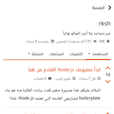
الرئيسية
rksh
غير متواجد ولا أزور الموقع نهائياً
188
731 ألف مشاهدات المحتوى
عضو منذ
9 سنوات
المساهمات
التعليقات
المجتمعات
المفضلة
ابدأ مشروعك Node.js القادم من هنا
10
قبل 7 سنوات
تطوير الويب
4 تعليقات
السلام عليكم. هذا مشروع صغير قمت ببناءه، الفكرة منه هو بناء
boilerplate لمشاريعي القادمة التي تعتمد Node.js. لماذا
ستعتمد مشروعاتك القادمة عليه ؟ لان فيه الميزات التالية: 1.