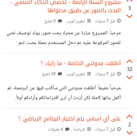
هيكلية مشروع قابلة للتوسعة Scalable folder structure
مشروع السنة الرابعة - تخصص الذكاء الصنعي -
3
البحث بالصور عن طريق محتواها
2. مراقبة تنسيق الكود Code Linters 3. سهولة بناء توثيق
API Docs 4. مراقبة الأخطاء عن طريق Sentry 5. اختبار
قبل 7 سنوات
تطوير الويب
0 تعليق
الوحدات API Tests 6. تكامل مستمر Continuous
مرحباً. المشروع عبارة عن محرك بحث صور، يولد توصيف نصي
integration 7. توصيل مستمر Continuous Delivery
للصور المرفوعة عليه ثم دخل المستخدم جملة بحث، تتم
(حالياً مع heroku) 8. Docker image 9. التحقق من
معالجتها ومطابقتها مع الصور في قاعدة البيانات ومن ثم جلب
مدخلات المستخدم بسهولة
الصور التي تشابه الوصف، المشروع لا يزال في بدايته وهذا فقط
أطلقت مدونتي الخاصة - ما رايك ؟
32
demo. نخطط لاضافة مزايا كثيرة منها: Face
قبل 7 سنوات
تطوير الويب
28 تعليق
recognization للشخصيات المشهورة More advanced
مرحباً جميعاً. أطلقت مدونتي التي سأكتب فيها عن البرمجة، لم
NLP مثلاً "قطة فوق الطاولة" ستختلف عن "قطة تحت
أكمل بنائها كاملة لكن أردت أن ارى اقتراحاتكم وآراءكم أولاً.
الطاولة" Synonym matching مثلاً "Football" ستكون
ستكون المدونة مفتوحة المصدر قريباً جداً ان شاء الله. المدونة
نفس لو كتب المستخدم "Soccer" دعم اللغة العربية اخيراً
تعمل من دون اتصال انترنت اذا فتحتها لمرة واحدة، كما يمكنك
على أي اساس يتم اختيار البرنامج الرياضي ؟
ولكن هذا صعب جداً
2
اضافتها للقائمة الرئيسية في جوالك في حال فتحتها منه للوصول
قبل 7 سنوات
الرياضة
4 تعليقات