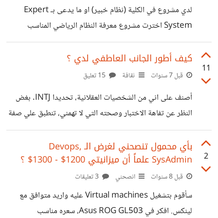
اليها بسرعة. هذه هي المدونة (لا زالت في وضع التجريب):
لدي مشروع في الكلية (نظام خبير) او ما يدعى بـ Expert
https://rashadkokash.me/about
System اخترت مشروع معرفة النظام الرياضي المناسب
للشخص الفكرة هو ان يقوم البرنامج بسؤال الشخص عدة اسئلة
ثم يقول باقتراح البرنامج الرياضي المناسب مثلاً في البداية
كيف أطور الجانب العاطفي لدي ؟
11
يساله عن طوله ووزنه لحساب BMI وهل هو طبيعي اولا لكن
قبل 7 سنوات
ثقافة
15 تعليق
بماذا يتعلف كذلك التمرين الرياضي ؟
أصنف على اني من الشخصيات العقلانية، تحديدا INTJ. بغض
النظر عن تفاهة الاختبار وصحته التي لا تهمني، تنطبق علي صفة
اللئيم، الجاد، الصارم، عديم المجاملة، والكلام المباشر (الذي
يجرح) ولا تهمني مشاعر الآخرين كثيراً، لا اقول اني عديم
بأي محمول تنصحني لغرض الـ Devops,
2
SysAdmin علماً أن ميزانيتي 1200$ - 1300$ ؟
المشاعر بل انا فقط ليس لدي اي قدرة للتعبير عنها، كمن يملك
الابجديه الصينية لكنه لا يفهم معنى رموزها. عموما، لهذا تأثير
قبل 8 سنوات
انصحني
3 تعليقات
سلبي كبير جدا علي وعلى حياتي المستقبلية وانا واع لهذا، لكن لا
سأقوم بتشغيل Virtual machines عليه واريد متوافق مع
اعرف اي سبيل لتعلم العاطفة ؟!
لينكس. افكر في Asus ROG GL503، سعره مناسب