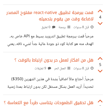
ومواصفاتخ مناسبة، ما يقلقني وزنه الكبير و اخاف ان لا يكون
صديق للينكس، بم تنصحني ؟ --- عموماً لمن لا يعرف ما هي الـ
قمت ببرمجة تطبيق react-native مفتوح المصدر
4
لاضاعة وقت من يقوم بتحميله
DevOps هذه المواصفات الدنيا التي اريدها. 1- التوافقة مع
لينكس (اهم مطلب) 2- ليس اقل من 16 جيجابايت رام 3- ليس
قبل 8 سنوات
برمجة
0 تعليق
اقل من 256 جيجابايت SSD 4- كرت الشاشة لا يهم اذا كان
مرحباً قمت ببرمجة تطبيق اندرويد بسيط مع API خاص به،
هناك مأخذ Thunderbolt، عموماً ادرس الذكاء الصنعي،
الهدف منه هو كتابة كود ذو جودة عالية جداً لشيء تافه، يعني
الغرض ليس التطبيق بل طريقة كتابته وتركيب ملحقات الـ
development الكود مازال في اوله، يعني مجرد اختبار للـ
هل من افكار لعمل حر بدون ارتباط بالوقت ؟
5
reaction في الواقع انا اتابع شخص يدعى mpj لديه قناة
قبل 8 سنوات
العمل الحر
9 تعليقات
تدعى funfunfunction وانا من اشد عشاق قناته، هذا التطبيق
مرحباً. أحتاج مالاً اضافياً بشدة في هذين الشهرين (350$)
خاص بأحد الفيديوهات التي نشرها مؤخراً وفي وقت سابق
تحديداً. أريد العمل بشكل مستقل لكن بدون ارتباط بمدة زمنية
"worst hello world ever". على العموم اتمنى من من لديه
(اي لا استطيع استلام مشروع له المدة كذا للتسليم). فكرت في
الوقت، ان
كتابة مقالات برمجة للاكاديمية لكن يبدو ان هذه الطريقة لم تعد
هل تحقيق الطموحات يتناسب طرداً مع التعاسة ؟