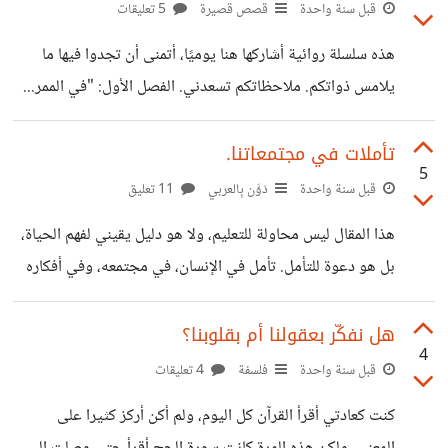
الأكثر صدقًا. ‏ ‏قبل خمس سنوات، لم يكن راهِس كما هو اليوم. ‏كان
قبل سنة واحدة
قصص قصيرة
5 تعليقات
يرى نفسه كمن يمشي في ضباب لا يعرف أين ينتهي الطريق،
هذه سلسلة روائية أشاركها هنا يوميًا، أتمنى أن تجدوا فيها ما
لكنه يواصل السير. ‏يتذكّر شتاته، تردده، تلك الأيام التي كان كل
يلامس ذواتكم. ملاحظاتكم تسعدني. الفصل الأول: "في الممر...
شيء فيها
بدأت أبحث عني". ‏ كان الممر طويلاً، بلا نوافذ، بلا أبواب مجرد
جدران باهتة، تمتدّ إلى ما لا نهاية. كان يسير وحده أو هكذا ظن.
تأملات في مجتمعاتنا.
5
كل خطوة تصدر صدى خافتاً، لا يسمعه أحد سواه. ‏‏لا يعرف من
قبل سنة واحدة
دَوَّن بِالعربي
11 تعليق
أين بدأ، ولا إلى أين يذهب. كل ما يعرفه أنه يريد أن يعرف من
‏هذا المقال ليس محاولة للتعليم، ولا هو دليل يقيني لفهم الحياة،
هو. ‏‏في كل زاوية، كان يرى انعكاسًا مشوهاً له في
بل هو دعوة للتأمل. تأمل في الإنسان، في مجتمعه، وفي أفكاره
التي تقوده نحو النور أو تسجنه في الظلام. ‏في زمن اختلطت فيه
الأصوات، وتكاثرت فيه المسارات، بات العقل في حاجة ماسة إلى
هل نفكّر بعقولنا أم بقلوبنا؟
4
لحظة صمت لحظة يفكر فيها خارج الضجيج. ‏هذا المقال هو ثمرة
قبل سنة واحدة
فلسفة
4 تعليقات
تأملات وُلدت من الواقع، فيه بعض الأسئلة لما تعيشه أغلب الدول
‏كنت كعادتي أقرأ القرآن كل اليوم، ولم أكن أركز كثيرا على
العربية. ‏ ‏لماذا لا نفكر كما يفكر الناس في الدول المتقدمة؟ ‏لأن