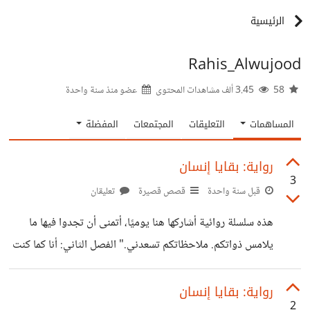
الرئيسية
Rahis_Alwujood
58
3.45 ألف مشاهدات المحتوى
عضو منذ
سنة واحدة
المساهمات
التعليقات
المجتمعات
المفضلة
رواية: بقايا إنسان
3
قبل سنة واحدة
قصص قصيرة
تعليقان
هذه سلسلة روائية أشاركها هنا يوميًا، أتمنى أن تجدوا فيها ما
يلامس ذواتكم. ملاحظاتكم تسعدني." ‏الفصل الثاني: أنا كما كنت ‏
‏حين يعود راهِس بذاكرته إلى الوراء، لا يرى شخصًا واحدًا، ‏بل
نسخًا متعاقبة من ذاته، كل واحدة كانت تظن أنها الأخيرة، وأنها
رواية: بقايا إنسان
2