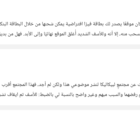
لام عليكم ورحمة الله وبركاته إخواني الأعزاء، EntroPay كان موقعًا يصدر لك بطاقة فيزا افتراضية يمكن ش
مات مثل شحن حساب Biniance ولو الأفضل
 في البداية حاولت البحث عن مجتمعٍ لبيكاليكا لنشر موضوعي هذا ولكن لم أجد، فهذا ال
رفضهما والسبب مبهم وغير واضح بالنسبة لي بالضبط: للأسف تم ايقاف نشر
شكراً لتفهمك حسنًا الدعم