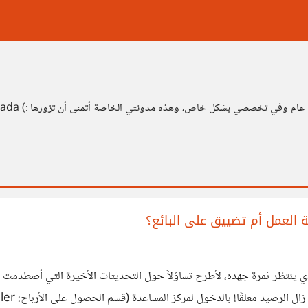
ص، وهذه مدونتي الخاصة أتمنى أن تزورها :) https://www.ngmisr.com/author/mostafa-hamada
العمل أم تضييق على البائع؟
ب لكم اليوم بلسان البائع الذي ينتظر ثمرة جهده، لأطرح تساؤلاً حول التحديثات الأخيرة ا
التيسير. ل