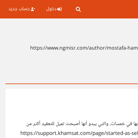
دخول
حساب جديد
لتي أصطدمت بها في خمسات، والتي يبدو أنها أصبحت تميل للتعقيد أكثر من
قد مرّ على تعليق أرباحي 15 يومًا بالتمام والكمال، ولا زال الرصيد معلقًا! بالدخول لمركز المساعدة (قسم الحصول على الأرباح: https://support.khamsat.com/page/started-as-seller