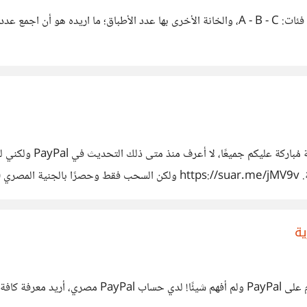
لدي هذا الجدول الذي يحتوي على خانتين؛ خانة النوع بها ثلاث فئات: A - B - C، والخانة الأخرى به
السلام عليكم ورحمة ال