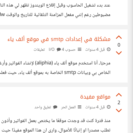
عند بدء تشغيل الحاسوب وقبل إقلاع الويندوز تظهر لي هذه النافذ
مضبوطين رغم إنني مفعل المزامنة التلقائية للتاريخ والوقت https://suar.me/2Y7Mw
مشكلة في إعدادات smtp في موقع ألف ياء
0
قبل 4 سنوات
حسوب I/O
4 تعليقات
مرحبًا، أنا استخدم موقع أ
الخاص بي وبيانات smtp الخاصة به بموقع أ
https://suar.me/wYyya ولكن عندما حاولت إرسال فاتورة ظهرت لي صفحة تطلب مني ربط بيانات البريد رغم إنني فعلت ذلك فعلًا: https://suar.me/gwXXB تواصلت
مواقع مفيدة
2
قبل 4 سنوات
العمل الحر
تعليق واحد
منذ فترة كنت قد وجدت موقعًا ما يختص بعمل الفواتير وأذون ال