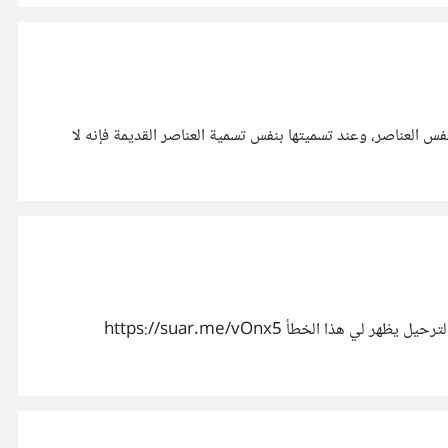
ة عمل نفس العناصر، وعند تسميتها بنفس تسمية العناصر القديمة فإنه لا
السلام عليكم اخواتي واخواتي الكرام، لدي مشروع على برنامج الإكسل حيث اصمم كودا برمجيًا عليه، ووقت تنفيذ هذا الكود لتنفيذ عملية الترحيل يظهر لي هذا الخطأ https://suar.me/vOnx5