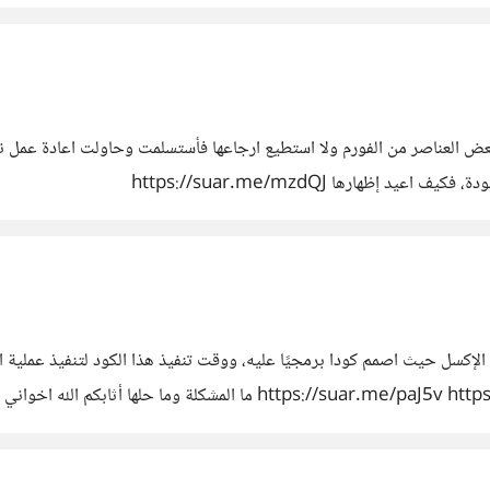
ل، وإذ فجأة أختفت بعض العناصر من الفورم ولا استطيع ارجاعها فأستسلمت وحاولت اعاد
إظهارها https://suar.me/mzdQJ