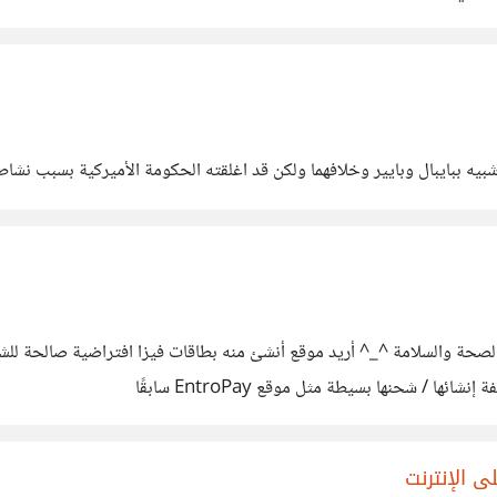
يبال وبايير وخلافهما ولكن قد اغلقته الحكومة الأميركية بسبب نشاطات غير قانوني
ر بالصحة والسلامة ^_^ أريد موقع أنشئ منه بطاقات فيزا افتراضية صالحة لل
ا / شحنها بسيطة مثل موقع EntroPay سابقًا