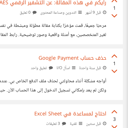
رأيكم في هذه المقالة: عن التشفير الرقمي AES وRSA وكيف يعمل الإنترنت الآمن؟
1
قبل 9 أشهر
التدوين وصناعة المحتوى
0 تعليق
b1%d9%82%d9%85%d9%8a-aes-%d9%88rsa-
حذف حساب Google Payment
واضح وسلس؟ هل ترتيب المحتوى مناسب ويسهّل الفهم؟ هل توجد نقاط ترون أنها بحاجة إلى مزيد من التفصيل؟ للمتخصصين في أمن المعلومات: هل المحتوى دقيق من الناحية التقنية؟
1
قبل سنة واحدة
اسأل I/O
تعليق واحد
أي شيء ويظل على نفس الشاشة https://i.suar.me/1Agnd/l كما انه لاحظت أن هناك اشتراكًا يظهر كـ "نشط" في تبويب الاشتراكات بمدفوعات جوجل،
احتاج لمساعدة في Excel Sheet
3
قبل سنتين
تقنية
3 تعليقات