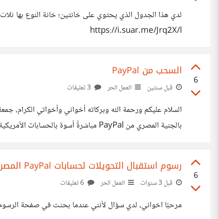
https://i.suar.me/Jrq2X/l
السحب من PayPal
6
قبل سنتين
العمل الحر
3 تعليقات
البنك) وبعمولة سحب قدرها 125 جنيهًا فقط (وفي حالة السحب التلقائي يكون بغير رسوم سحب) ما الذي تحتاجه كي تربط
رسوم استقبال التحويلات لحسابات PayPal المصرية
6
قبل 3 سنوات
العمل الحر
6 تعليقات
مرحبًا اخواني، لدي سؤال لأنني عندما بحثت في صفحة الرسوم على PayPal ولم أفهم شيئًا! لدي حساب PayPal مصري، أريد معرفة كافة رسوم استقبال التحويلات إلى حسابي