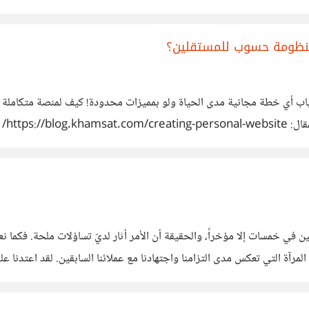
 منظومة حسوب للمستقلين؟
اب أي خطة مجانية مدى الحياة ولو بمميزات محدودة! كيف لمنصة متكاملة م
 لدعم هذا التوجه بخطة بسيطة تسمح لنا بالتجربة والانتشار قبل الانتقال لل
مستويات البائعين في خمسات إلا مؤخراً، والحقيقة أن الأمر أثار لديّ تساؤلات ملحة.
تعكس مجهودنا وتختصر الكثير من ا
 أن يتم تعديل هذه القواعد