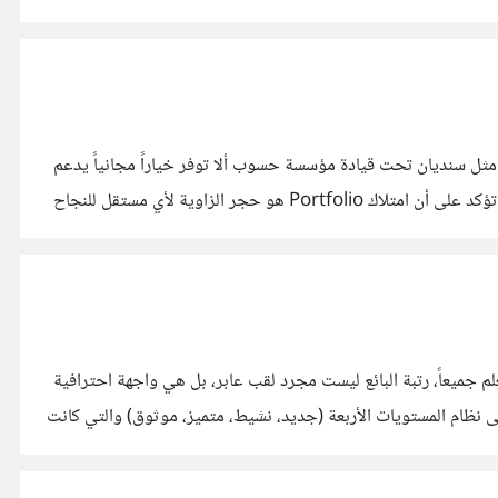
وجدت المدة كما هي (14 يومًا) كما في الصورة: https://i.suar.me/8zEVX/l لكن الصدمة كانت في صفحة سحب الأرباح https://support.khamsat.com/withdraw-profits التي تحولت بقدرة
ثل سنديان تحت قيادة مؤسسة حسوب ألا توفر خياراً مجانياً يدعم
المستقلين في بدايتهم؟ خصوصاً وأن مدونة خمسات في هذا المقال: https://blog.khamsat.com/creating-personal-website/ تؤكد على أن امتلاك Portfolio هو حجر الزاوية لأي مستقل للنجاح
باقات المدفوعة؟ وعلى سبيل المثال، لماذا لا
 فكما نعلم جميعاً، رتبة البائع ليست مجرد لقب عابر، بل هي واجهة احترافية
لعناء في إقناع العميل، فهي المرآة التي تعكس مدى التزامنا واجتهادنا مع عملائنا السابقين. لقد اعتدنا على نظام المستويات الأربعة (جديد، نشيط، متميز، موثوق) والتي كانت