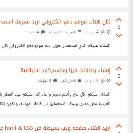
أخر قد تراه مفيدًا لنا او حتى مسليًا تحب مشاركته معنا !
كان هناك موقع دفع الكتروني اريد معرفة اسمه
0
قبل 4 سنوات
التجارة الالكترونية
4 تعليقات
السلام عليكم، لدي استفسار حول اسم موقع دفع الكتروني كان شبيه ببا
إنشاء بطاقات فيزا وماستركارد افتراضية
0
قبل 5 سنوات
العمل الحر
3 تعليقات
السلام عليكم، كل عامٍ وأنتم بخير وأعاد الله عليكم عيد الفط
العربية مثل مصر، ويمكن استعمالها في كافة المواقع، وتكون تكلفة إنشائه
اريد انشاء صفحة ويب بسيطة من html & CSS على الإنترنت