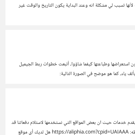
 لأنها تسبب لي مشكلة انه وعند البداية يكون التاريخ والوقت غير
 مباشر حتى يستطيعون استعراضها وطباعتها كيفما شاؤوا، أتبعت خطوات ربط الجيميل
نات بألف ياء، كما هو موضح في الصورة التالية:
 يقدم خدمات حيث ان بعض المواقع التي نستخدمها لاستلام دفعاتنا قد
تطلب مصدرا او إثباتًا للأموال، وارى ان هذا الموقع مفيدًا حيث ها هي فواتير أعمالك وخدماتك يمكنك تقديمها الموقع اسمه (ألف ياء )، ورابطه: https://aliphia.com?cpid=UAIAAA هل لديك أي موقع