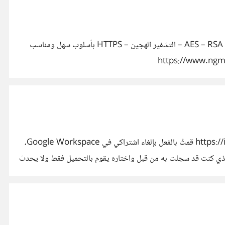
مرحبًا جميعًا، قمت مؤخرًا بكتابة مقالة مطوّلة ومبسّطة في نفس الوقت عن التشفير الرقمي وكيف نحمي بياناتنا على الإنترنت. شرحت فيها AES – RSA – التشفير الهجين – HTTPS بأسلوب سهل ومناسب
https://www.ngmisr.com/tech/%d-
%d8%a7%d9%84%d8%aa
%d9%88%d9%83%d9%8a%d9%81-%d9%8a%d8%b9%d9%85%d9%84-%d8%a7%d9%84%d8%a5%d9%86%d8%aa أودّ معرفة آرائكم حول النقاط الآتية: هل أسلوب الشرح
أواجه مشكلة أثناء محاولتي لحذف ملف الدفع الخاص بي. عندما أحاول حذف الحساب، تظهر لي رسالة الخطأ التالية https://i.suar.me/av6e3/l قمتُ بالفعل بإلغاء اشتراكي في Google Workspace،
لحساب الآن. حيث انني عند الدخول الآن على admin.google.com ويظهر لي الحساب الذي كنت قد سجلت به من قبل واختاره يقوم بالتحميل فقط ولا يحدث