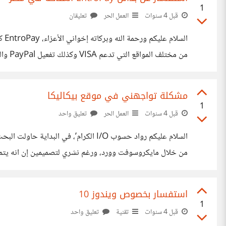
1
قبل 4 سنوات
العمل الحر
تعليقان
الس
من البطاقات البنكية وتصلح للشراء واستخدامها أونلاين في كافة الاستخدا
مشكلة تواجهني في موقع بيكاليكا
1
قبل 4 سنوات
العمل الحر
تعليق واحد
السلام عليكم رواد حسوب I/O الكرام’،
من خلال مايكروسوفت وورد، ورغم نشري لتصميمين إن انه يتم 
غير مناسبة، في حال كانت لديك منتجات أخرى نسعد بمراجعتها. 
استفسار بخصوص ويندوز 10
1
قبل 4 سنوات
تقنية
تعليق واحد