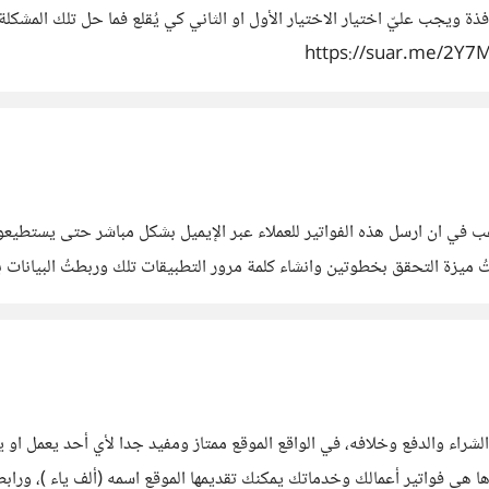
ة ويجب عليّ اختيار الاختيار الأول او الثاني كي يُقلع فما حل تلك المشكلة
لف ياء (aliphia) لإنشاء الفواتير وأرغب في ان ارسل هذه الفواتير للعملاء عبر الإيميل بشكل
لف ياء، حيث فعلتُ ميزة التحقق بخطوتين وانشاء كلمة مرور التطبيقات تلك وربطتُ البيا
شراء والدفع وخلافه، في الواقع الموقع ممتاز ومفيد جدا لأي أحد يعمل او