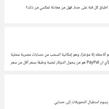
ا عدد الأطباق؛ ما اريده هو أن اجمع عدد اطباق كل فئة على حدة، فهل من معادلة تمكنني من ذلك؟
له وبركاته أخواني وأخواتي الكرام، جمعة مُباركة عليكم جميعًا، لا أعرف منذ متى ذلك التحديث في PayPal ولكني لم ألاحظه إلا مؤخرًا، وهو إمكانية السحب من حسابات مصرية محلية
بالجنية المصري من PayPal مباشرةً أسوة بالحسابات الأمريكية. https://suar.me/jMV9v ولكن السحب فقط وحصرًا بالجنية المصري (أي ان PayPal هو من يحول الدولار لجنية وطبعًا بسعر أقل من سعر