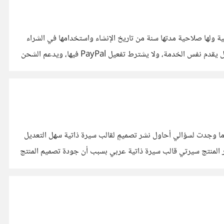
حنها من خلال البطاقة البنكية ولها صلاحية مدتها سنة من تاريخ الإنشاء واستخدامها في الشراء
من مختلف المواقع التي تدعم VISA وكذلك تفعيل PayPal والسحب منه، إلا أنه وللأسف الشديد أُغلق الموقع نهائيًا وإلى الأبد. فهل من بديل يقدم نفس الخدمة، ولا يشترط تفعيل PayPal فيها، ويدعم الشحن
مجتمع أقرب ما وجدت لسؤالي أحاول نشر تصميمٍ لقالب سيرة ذاتية سهل التعديل
 المنتج سيرتي قالب سيرة ذاتية عربي بسبب أن جودة تصميم المنتج