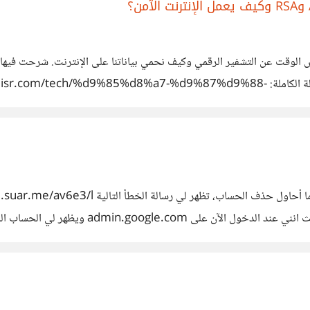
لغير المتخصصين، مع أمثلة واقعية وصور توضيحية. رابط المقالة الكاملة: 9%85%d8%a7-%d9%87%d9%88
%d8%b4%d9%81%d9%8a%d8%b1-%d8%a7%d9%84%d8%
ولكن لم يعد بإمكاني تسجيل الدخول إلى هذا ا