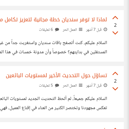
قادر إلى (14 يوم عمل)! https://i.suar.me/rgNOE/l هذا
لماذا لا توفر سنديان خطة مجانية لتعزيز تكامل
2
قبل 7 أشهر
العمل الحر
6 تعليقات
السلام عليكم، كنت أتصفح باقات سنديان واستغربت جداً من غي
والظهور الاحترافي. أليس من الأولى أن تكون سنديان هي المبادرة
تساؤل حول التحديث الأخير لمستويات البائعين
2
قبل 7 أشهر
العمل الحر
5 تعليقات
السلام عليكم جميعاً، لم ألحظ التحديث الجديد ل
تُمنح بناءً على شروط ومميزات واضحة. لكن الصادم في الأمر هو