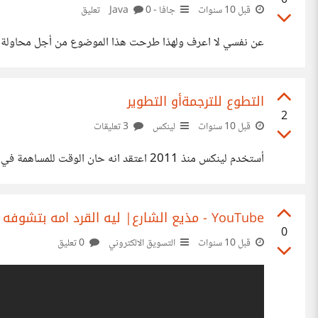
0
قبل 10 سنوات
جافا - Java
0 تعليق
عن نفسي لا اعرف ولهذا طرحت هذا الموضوع من أجل محاولة الأ
التطوع للترجمةأو التطوير
2
قبل 10 سنوات
لينكس
3 تعليقات
أستخدم لينكس منذ 2011 اعتقد انه حان الوقت للمساهمة في تطويره وترجمته للعربية اريد اﻷشتراك في تطوير توزيعة ما او برنامج ما هو الطريق وكيف أبدأ اللغات جافا وبيثون
‫مذيع الشارع| ليه القرد امه بتشوفه غزال ؟ اعجبني التسويق للمنتج بهذا الشكل‬‎ - YouTube
0
قبل 10 سنوات
التسويق الالكتروني
0 تعليق