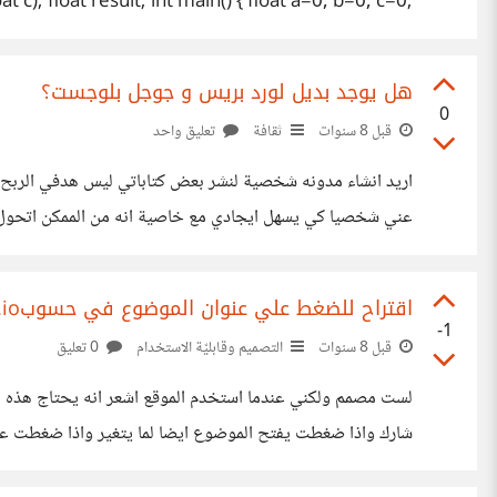
); float result; int main() { float a=0, b=0, c=0;
(b); PrintInputMeessage(); GetInputNumber(c);
at GetAverageFromThreeNumbers(float a, float b,
هل يوجد بديل لورد بريس و جوجل بلوجست؟
0
قبل 8 سنوات
ثقافة
تعليق واحد
اريد انشاء مدونه شخصية لنشر بعض كتاباتي ليس هدفي الربح ول
عني شخصيا كي يسهل ايجادي مع خاصية انه من الممكن اتحول
اقتراح للضغط علي عنوان الموضوع في حسوبio.
-1
قبل 8 سنوات
التصميم وقابليّة الاستخدام
0 تعليق
لست مصمم ولكني عندما استخدم الموقع اشعر انه يحتاج هذه ا
شارك واذا ضغطت يفتح الموضوع ايضا لما يتغير واذا ضغطت علي
الحواري الخاص بالكتابة