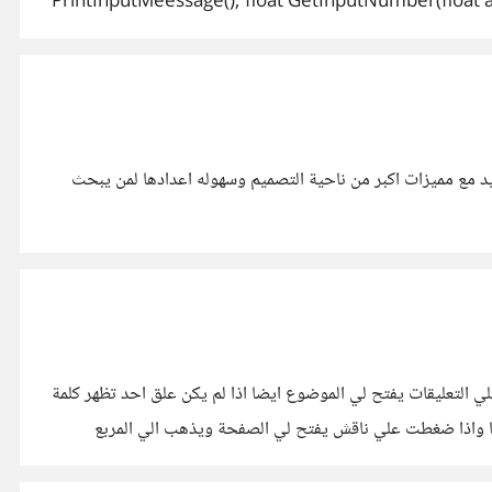
PrintInputMeessage(); float GetInputNumber(float a);
PrintInputMeessage(); G
GetAverageFromThreeNumbers(a, b, c ); cout 
د مع مميزات اكبر من ناحية التصميم وسهوله اعدادها لمن يبحث
لتعليقات يفتح لي الموضوع ايضا اذا لم يكن علق احد تظهر كلمة
يا واذا ضغطت علي ناقش يفتح لي الصفحة ويذهب الي المربع