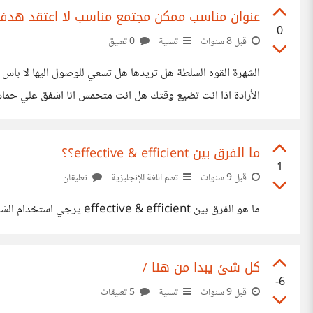
عنوان مناسب ممكن مجتمع مناسب لا اعتقد هدف
0
قبل 8 سنوات
تسلية
0 تعليق
الشهرة القوه السلطة هل تريدها هل تسعي للوصول اليها لا با
اﻷرادة اذا انت تضيع وقتك هل انت متحمس انا اشفق علي حماسك
المسئوليه طوا ل الوقت طريقي ليس مستقيم
ما الفرق بين effective & efficient؟؟
1
قبل 9 سنوات
تعلم اللغة الإنجليزية
تعليقان
ما هو الفرق بين effective & efficient يرجي استخدام الشرح المطول
كل شئ يبدا من هنا /
-6
قبل 9 سنوات
تسلية
5 تعليقات