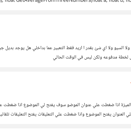
 float GetAverageFromThreeNumbers(float a, float b, float c
etInputNumber(a); PrintInputMeessage(); GetInputNumber
<< "The Avergae for 3 numbers is : "<> a; return a; } flo
ا السيو ولا اي شئ بقدر ا اريد فقط التعبير عما بداخلي هل يوجد بديل جي
 لخطة مدفوعه ولكن ليس في الوقت الحالي
لميزة اذا ضغطت علي عنوان الموضو سوف يفتح لي الموضوع اذا ضغطت علي ا
 العنوان يفتح الموضوع واذا ضغطت علي التعليقات يفتح التعليقات تلقائ