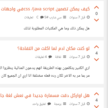
كيف يمكن تضمين css /java scriptفي واجهات سي شارب؟
0
قبل 7 سنوات
سي شارب #C
5 تعليقات
هل يمكن ذلك وما هي المكتبات المطلوبة لذلك
لو كنت مكان ادم لما اكلت من التفاحة؟
4
قبل 7 سنوات
ثقافة
4 تعليقات
اري الكثير يتكلمون بهذه الطريقة انهم يدعون المثالية ينظروا
مر بما مر به الاخر لكان رده فعله مختلفة انا اري ان الجميع 
(التفاحه اقصد
هل اواركل دقت مسمارة جديدا في نعش لغة جاف
4
قبل 7 سنوات
برمجة
تعليق واحد