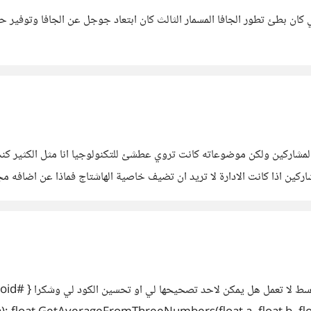
كان بطئ تطور الجافا المسمار الثالث كان ابتعاد جوجل عن الجافا وتوفير ح
من المشاركين ولكن موضوعاته كانت تروي عطشئ للتكنولوجيا انا مثل الكثير ك
كين اذا كانت الادارة لا تريد ان تضيف خاصية الهاشتاج فماذا عن اضافه مج
ج بسيط في راس الموضوع