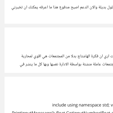
لول بديلة والان الدعم اصبح مدفوع هذا ما اعرفه يمكنك ان تخبرني
نت اري ان فكرة الهاشتاج بدلا من المجتمعات هي اقوي لمحاربة
تمعات عاملة منشئة بواسطة الادارة نفسها وبها كل ما ينشر في
لدي تمرين في سي ++ ولكن لدي خطا في ان دالة حساب المتوسط لا تعمل هل يمكن لاحد تصحيحها لي او تحسين الكود لي وشكرا { #include using namespace std; void