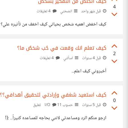
كيف اتخلص من التفكير بشخص
4
قبل شهر واحد
انصحني
4 تعليقات
كيف اخفض اهميه شخص بحياتي كيف اخفف من تأثيره علي؟ وام
كيف تعلم انك وقعت في حُب شخصٌ ما؟
2
قبل 4 سنوات
اسألني
4 تعليقات
أخبروني كيف اعلم..
كيف استعيد شغفي وإرادتي لتحقيق أهدافي؟؟
0
قبل 5 سنوات
حسوب I/O
11 تعليق
ارجو منكم الرد ومساعدتي لانني بحاجه للمساعده كثيراً.. :(!