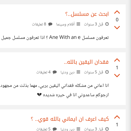
ابحث عن مسلسل..؟
0
قبل 3 سنوات
أفلام وسينما
8 تعليقات
تعرفون مسلسل Ane With an e ؟ اذا تعرفون مسلسل جميل يشبه له علمووني
فقدان اليقين بالله..
1
قبل 5 سنوات
دين ودنيا
4 تعليقات
انا اعاني من مشكله فقداني اليقين بربي، مهما بذلت من مجهود 
ارجوكم ساعدوني انا في حيره شديده 💔
كيف اعرف ان ايماني بالله قوي.. ؟
1
قبل 3 سنوات
دين ودنيا
5 تعليقات