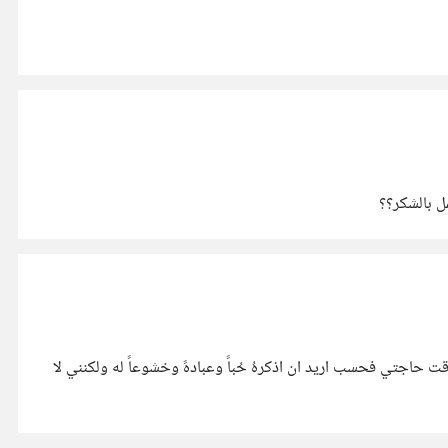
ل بالشكر؟؟
قت حاجتي فحسب اريد ان اذكرهُ حُباً وعبادهً وخشوعاً له ولكنني لا