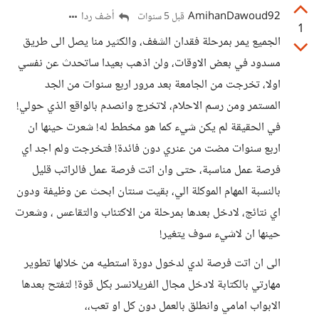
AmihanDawoud92
أضف ردا
قبل 5 سنوات
1
الجميع يمر بمرحلة فقدان الشغف، والكثير منا يصل الى طريق
مسدود في بعض الاوقات، ولن اذهب بعيدا ساتحدث عن نفسي
اولا، تخرجت من الجامعة بعد مرور اربع سنوات من الجد
المستمر ومن رسم الاحلام، لاتخرج وانصدم بالواقع الذي حولي!
في الحقيقة لم يكن شيء كما هو مخطط له! شعرت حينها ان
اربع سنوات مضت من عنري دون فائدة! فتخرجت ولم اجد اي
فرصة عمل مناسبة، حتى وان اتت فرصة عمل فالراتب قليل
بالنسبة المهام الموكلة الي، بقيت سنتان ابحث عن وظيفة ودون
اي نتائج، لادخل بعدها بمرحلة من الاكتئاب والتقاعس ، وشعرت
حينها ان لاشيء سوف يتغير!
الى ان اتت فرصة لدي لدخول دورة استطيه من خلالها تطوير
مهارتي بالكتابة لادخل مجال الفريلانسر بكل قوة! لتفتح بعدها
الابواب امامي وانطلق بالعمل دون كل او تعب،،