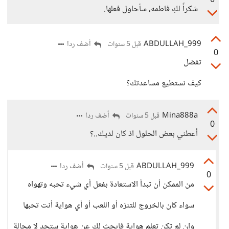
0
شكراً لكِ فاطمه، سأحاول فعلها.
ABDULLAH_999
أضف ردا
قبل 5 سنوات
0
تفضل
كيف نستطيع مساعدتك؟
Mina888a
أضف ردا
قبل 5 سنوات
0
أعطني بعض الحلول اذ كان لديك..؟
ABDULLAH_999
أضف ردا
قبل 5 سنوات
0
من الممكن أن تبدأ الاستعادة بفعل أي شيء تحبه وتهواه
سواء كان بالخروج للتنزه أو اللعب أو أي هواية أنت تحبها
وإن لم تكن تعلم هواية فابحث لك عن هواية ستجد لا محالة