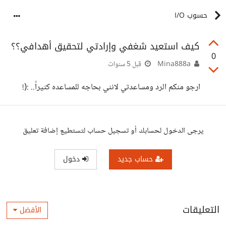
حسوب I/O
كيف استعيد شغفي وإرادتي لتحقيق أهدافي؟؟
0
Mina888a
قبل 5 سنوات
ارجو منكم الرد ومساعدتي لانني بحاجه للمساعده كثيراً.. :(!
يرجى الدخول لحسابك أو تسجيل حساب لتستطيع إضافة تعليق
حساب جديد
دخول
التعليقات
الأفضل