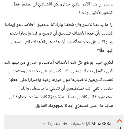
يريد؟ إنّ هذا الأمر عادي جدا، ولكن اللاعاديّ أن يستمرّ هذا
الشعور لأطول وقت!
إنّ ما يدفعنا لاسترجاع شغفنا وإرادتنا لتحقيق أحلامنا، هو إيماننا
الشديد بأنّ هذه الأهداف تستحق أن تصبح واقعا وإنجازا نفخر
به. ولكن، هل نحن متأكدون أنّ هذه هي الأهداف التي نسعى
إليها حقًّا؟
فكّري جيدا بوضع كل تلك الأهداف أمامك، واختاري من بينها تلك
التي بالفعل تعنيك وتعني لك الكثير إن هي تحققت. وستجدين
نفسك تسرعين لاختيارها دون غيرها رغبة واصرارا على جعلها
حقيقة. ثقي أنّك تستطيعين أن تفعلي ما بوسعك، وأنّك
تستحقين ذلك. كافئي نفسك مرّة ومرّة كلما تقدّمتِ خطوة في
هدفٍ ما، حتى تستمرّي إيمانا بمجهودك السابق.
Mina888a
أضف ردا
قبل 5 سنوات