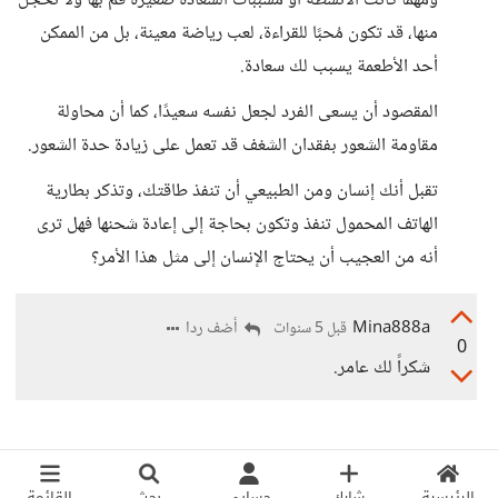
ومهما كانت الأنشطة أو مسببات السعادة صغيرة قُم بها ولا تخجل
منها، قد تكون مُحبًا للقراءة، لعب رياضة معينة، بل من الممكن
أحد الأطعمة يسبب لك سعادة.
المقصود أن يسعى الفرد لجعل نفسه سعيدًا، كما أن محاولة
مقاومة الشعور بفقدان الشغف قد تعمل على زيادة حدة الشعور.
تقبل أنك إنسان ومن الطبيعي أن تنفذ طاقتك، وتذكر بطارية
الهاتف المحمول تنفذ وتكون بحاجة إلى إعادة شحنها فهل ترى
أنه من العجيب أن يحتاج الإنسان إلى مثل هذا الأمر؟
Mina888a
أضف ردا
قبل 5 سنوات
0
شكراً لك عامر.
الرئيسية
شارك
حسابي
بحث
القائمة