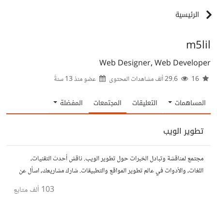
الرئيسية
m5lil
Web Designer, Web Developer
16
29.6 ألف مشاهدات المحتوى
عضو منذ
13 سنةً
المساهمات
التعليقات
المجتمعات
المفضلة
تطوير الويب
مجتمع لمناقشة وتبادل الخبرات حول تطوير الويب. ناقش أحدث التقنيات،
اللغات، والأدوات في عالم تطوير المواقع والتطبيقات. شارك مشاريعك، اسأل عن
نصائح، وتعاون مع مطورين محترفين وهواة.
103 ألف
متابع