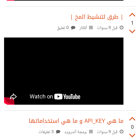
| طرق لتنشيط المخ |
1
قبل 9 سنوات
أفكار
0 تعليق
ما هي API_KEY و ما هي استخداماتها
0
قبل 9 سنوات
برمجة أندرويد
3 تعليقات