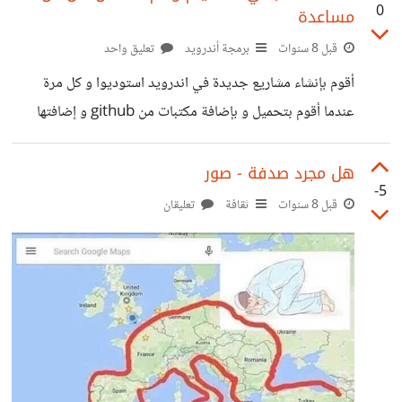
0
مساعدة
قبل 8 سنوات
برمجة أندرويد
تعليق واحد
أقوم بإنشاء مشاريع جديدة في اندرويد استوديوا و كل مرة
عندما أقوم بتحميل و بإضافة مكتبات من github و إضافتها
للمشروع الجديد أواجه مشكلة مع أنني قمت بتضمين المشروع
في gradle.settings و قمت ب inplementation project
هل مجرد صدفة - صور
-5
للمشروع و عندما أضغط sync now تطرأ مشكلة في المشروع
قبل 8 سنوات
ثقافة
تعليقان
المضاف مثال plugin with id 'kotlin-android' not
found جربت أغلب الحلول ولم تنجح معي أتمنى أن تساعدوني
في حل المشكل لأنني أجده معقد