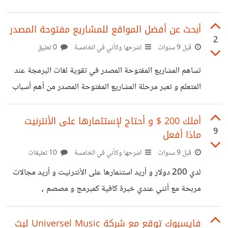
أبحث عن أفضل المواقع للمشاريع مفتوحة المصدر
2
قبل 9 سنوات
اشرحها وكأني في الخامسة
0 تعليق
تساهم المشاريع المفتوحة المصدر في تقوية لغات البرمجة عند
المتعلم و تعبر مرحلة المشاريع المفتوحة المصدر من أهم أسباب
إتقان المبرمج لتقوية لغة برمجية معينة كلنا نعرف github و
لكن أنا اليوم أبحث عن موقع متخصص في مجال واحد فقط
أملك 200 $ و أحتاج لإستثمارها على الأنترنيت
9
ماذا أفعل
كالويب أو الأندرويد المرجو المشاركة
قبل 9 سنوات
اشرحها وكأني في الخامسة
10 تعليقات
لدي 200 دولار و أريد استثمارها على الأنترنيت و أريد مجالات
مربحة مع أنني عندي خبرة كافية كمبرمج و مصصم ,
فايسبوك توقع مع شركة Universel Music لبث