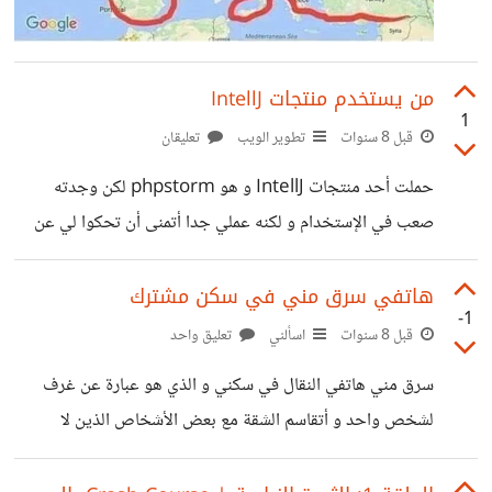
من يستخدم منتجات IntellJ
1
قبل 8 سنوات
تطوير الويب
تعليقان
حملت أحد منتجات IntellJ و هو phpstorm لكن وجدته
صعب في الإستخدام و لكنه عملي جدا أتمنى أن تحكوا لي عن
تجاربكم لو كنتم تستخدمون أحد منتجات الشركة و شكراا
هاتفي سرق مني في سكن مشترك
-1
قبل 8 سنوات
اسألني
تعليق واحد
سرق مني هاتفي النقال في سكني و الذي هو عبارة عن غرف
لشخص واحد و أتقاسم الشقة مع بعض الأشخاص الذين لا
أعرفهم شخصيا و تربطني بهم علاقة سطحية معمهم في سن
بالغة و هناك من له أسرته و الشقة التي بها توجد ضمن عمارة كلها