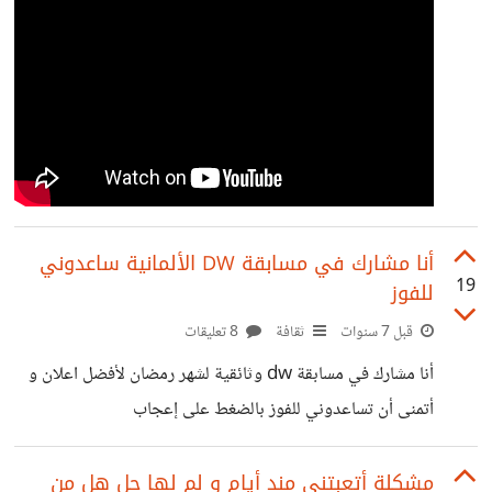
أنا مشارك في مسابقة DW الألمانية ساعدوني
19
للفوز
قبل 7 سنوات
ثقافة
8 تعليقات
أنا مشارك في مسابقة dw وثائقية لشهر رمضان لأفضل اعلان و
أتمنى أن تساعدوني للفوز بالضغط على إعجاب
https://www.youtube.com/watch?
v=jQGY8C9GHkg
مشكلة أتعبتني مند أيام و لم لها حل هل من