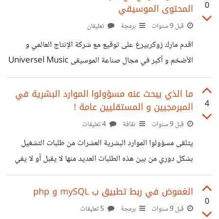
0
المحتوى الموسيقي
قبل 9 سنوات
برمجة
تعليقان
اقدم مارك زوكربيرغ على توقيع مع شركة الإنتاج العالمي و
الأضخم و أكبر في مجال صناعة الموسيقى Universel Music
و ذالك لبث المحتوى الموسيقي على موقع فايسبوك مقابل صفقة
بملايين الدولارات هذه الأخيرة موقعة عقد احتكار منذ سنوات
ما الذي يبحث عنه مسؤولوا الموارد البشرية في
4
المبرمجيين و المستقليين عامة !
مع youtube ضمن منصة vevo هذه الخطوة مهمة و تعتبر
تحديا حقيقيا ليوتيوب في الحفاظ على مكانته مانشهده اليوم
قبل 9 سنوات
ثقافة
4 تعليقات
هو أول نتائج الغاء قانون حيادية الأنترنيت الخطوة المجنونة
يتلقى مسؤولوا الموارد البشرية العشرات من طلبات التشغيل
التي اقدم عنها ترامب مؤخرا
بشكل دوري من بين هذه الطلبات العديد منها لا يقبل أو لا يفي
المطلوب و المستقل بدوره يطمح لبناء تجربة و خبرة نظراً لما
يوفره العمل الجماعي من ايجابيه على معدل الانتاجية فمالذي
الغموض في ربط تطبيق ب mySQL و php
0
يجعل مسؤول الموارد البشرية تفتح شهيته لتشغيل المستقل و
قبل 9 سنوات
برمجة
5 تعليقات