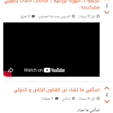
‫الحلقة 1: الثورة الزراعية | Crash Course بالعربي‬‎
2
- YouTube
مكرية للطلبة و اشخاص عامليين و اليوم بعد مرور اسبوعيين عن
السرقة بعد أن تركت الهاتف في غرفتي و خرجت و عندما عدت
قبل 9 سنوات
التدوين وصناعة المحتوى
0 تعليق
لم أجده سمعت شجارا بين أحد الجيران الذين يسكنون فوقي
حول
اسألني ما تشاء عن القانون الخاص و الدولي
2
قبل 9 سنوات
اسألني
5 تعليقات
اسألني ما تشاء.