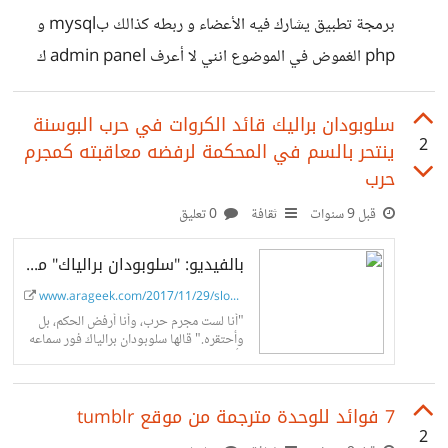
كيف لهذا الأخير تطوير سيرته الذاتية لتتمشى مع سوق العمل و
برمجة تطبيق يشارك فيه الأعضاء و ربطه كذالك بmysql و
اختياره عن بقية المستقليين بخلاصة ما الذي يجب توفره في
php الغموض في الموضوع انني لا أعرف admin panel ك
المستقل كي يتم اخياره من بين الاف المتقدميين للعمل
وورد بريس خاصة بالتطبيقات المرجو الافادة في أقرب وقت
سلوبودان براليك قائد الكروات في حرب البوسنة
2
ينتحر بالسم في المحكمة لرفضه معاقبته كمجرم
حرب
قبل 9 سنوات
ثقافة
0 تعليق
بالفيديو: "سلوبودان برالياك" مجرم حرب البوسنة ينتحر بالسم داخل قاعة المحكمة
www.arageek.com/2017/11/29/slobo...
"أنا لست مجرم حرب، وأنا أرفض الحكم، بل
وأحتقره." قالها سلوبودان برالياك فور سماعه
تأييد حُكم الاستئناف عليه بالسجن لمدة 20
عامًا، بعدما قرر القضاة رفض الطعون...
7 فوائد للوحدة مترجمة من موقع tumblr
2