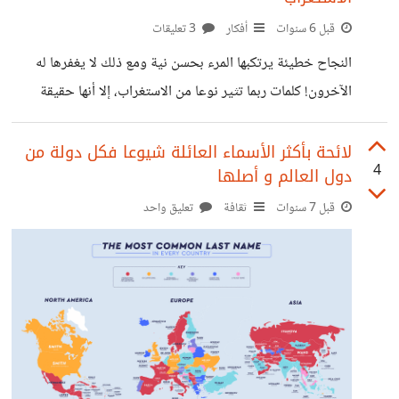
قبل 6 سنوات
أفكار
3 تعليقات
النجاح خطيئة يرتكبها المرء بحسن نية ومع ذلك لا يغفرها له
الآخرون! كلمات ربما تثير نوعا من الاستغراب، إلا أنها حقيقة
يجب إدراكها، فما من ناجح إلا وتحوم حوله أشباح أعداء النجاح،
الذين يكرهون النجاح ويهاجمون الإبداع، ويحاولون بسعيهم
لائحة بأكثر الأسماء العائلة شيوعا فكل دولة من
4
دول العالم و أصلها
المريض تثبيط الهمم لكي لا تنتج أبدا! وفي هذا الإطار نذكر
إحدى الكلمات المنيرة للكاتب مصطفى أمين؛ إذ يقول: «إذا قمت
قبل 7 سنوات
ثقافة
تعليق واحد
بعمل ناجح وبدأ الناس يرمونك بالطوب فاعلم أنك وصلت بلاط
المجد، وأن المدفعية لا تطلق في وجهك، بل احتفاء بقدومك».