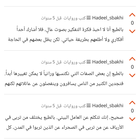
أو جماعة. إن التنافس يضيع لذة الشعور بالفترة التي نعيشها ولا
يسمح لنا بفرصة التريث والتفكير والإبداع. لكن في أحيان ما
Hadeel_sbakhi
كتب وروايات
قبل 5 سنوات
0
يكون التنافس مفيداً إن كان تنافساً شريفاً لا يجعل منك كأنك
بالطبع أنا لا احبذ فكرة التفكير بصوت عالٍ، فلا أشارك أحداً
تركض نحو شيء ما.
أفكاري ولا أطلعهم بطريقة حياتي. لكن يظل بعضهم في الحاجة
للمعرفة مثل عائلتي مثلاً! فأنا أعيش معهم في نفس البيت
وأضطر لإطلاعهم على ما أفكر به وماذا أريد أن أفعل.
Hadeel_sbakhi
كتب وروايات
قبل 5 سنوات
0
بالطبع إن بعض الصفات التي نكتسبها وراثياُ لا يمكن تغييرها أبداً.
فتجدين الكثير من الناس يسافرون وينفصلون عن عائلاتهم لكنهم
يظلون يشبهون عائلاتهم لحد ما، ويمكنك التعرف على اسم
عائلاتهم حتى دون ان يذكروا ذلك.
Hadeel_sbakhi
كتب وروايات
قبل 5 سنوات
0
صحيح، إنك تتكلم عن العامل البيئي. بالطبع يختلف من تربى في
الأرياف عن من تربى في الصحراء عن الذين تربوا في المدن، كل
منهم واجه ظروفاً مختلفة واضطر للتصرف في مواقف مختلفة