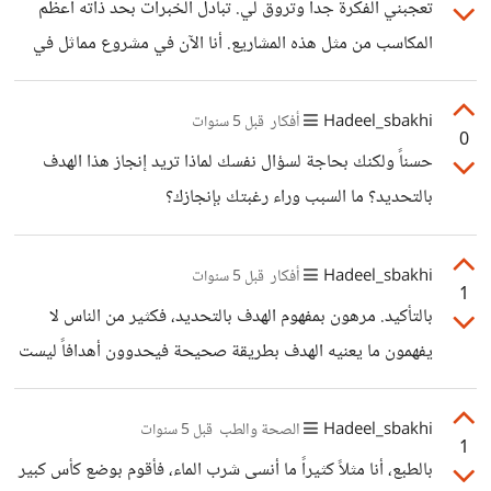
تعجبني الفكرة جداً وتروق لي. تبادل الخبرات بحد ذاته أعظم
المكاسب من مثل هذه المشاريع. أنا الآن في مشروع مماثل في
غزة. فتقوم شركات باحتضاننا كمستقلين وتطوير مهاراتنا وهناك
نتعرف على مستقلين آخرين.
Hadeel_sbakhi
أفكار
قبل 5 سنوات
0
حسناً ولكنك بحاجة لسؤال نفسك لماذا تريد إنجاز هذا الهدف
بالتحديد؟ ما السبب وراء رغبتك بإنجازك؟
Hadeel_sbakhi
أفكار
قبل 5 سنوات
1
بالتأكيد. مرهون بمفهوم الهدف بالتحديد، فكثير من الناس لا
يفهمون ما يعنيه الهدف بطريقة صحيحة فيحدوون أهدافاً ليست
بالضرورة مهمة لهم أو تعنيهم أو حتى تشكل شغفاً حقيقياً لهم.
Hadeel_sbakhi
الصحة والطب
قبل 5 سنوات
1
بالطبع، أنا مثلاً كثيراً ما أنسى شرب الماء، فأقوم بوضع كأس كبير