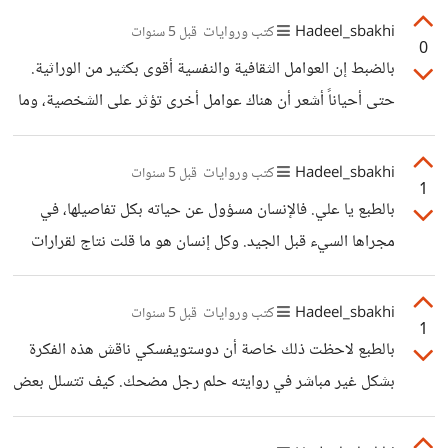
وهذا كله ما يؤثر على شخصياتهم. مشكور جداً على الإضافة.
Hadeel_sbakhi
كتب وروايات
قبل 5 سنوات
0
بالضبط إن العوامل الثقافية والنفسية أقوى بكثير من الوراثية.
حتى أحياناً أشعر أن هناك عوامل أخرى تؤثر على الشخصية، وما
دعاني للتفكير بذلك هو أنني أنا وأختي تربينا في نفس المنزل
(اشتركنا في العامل الوراثي) مررنا بظروف الحياة نفسها تقريباً
Hadeel_sbakhi
كتب وروايات
قبل 5 سنوات
1
وحتى كان لنا نفس الأصدقاء(اشتركنا في العامل الثقافي) لكن
بالطبع يا علي. فالإنسان مسؤول عن حياته بكل تفاصيلها، في
شخصياتنا مختلفة تماماً عن بعضنا.
مجراها السيء قبل الجيد. وكل إنسان هو ما قلت نتاج لقرارات
قد اتخذها في موقف ما أو وقت ما جعلت منه الشخص الذي هو
عليه الآن. وكما أننا في مالاضي سبق وقررنا ما نحن عليه الآن
Hadeel_sbakhi
كتب وروايات
قبل 5 سنوات
1
فإننا الآن لدينا قدرة على تحديد الأشخاص الذين سنكون عليهم
بالطبع لاحظت ذلك خاصة أن دوستويفسكي ناقش هذه الفكرة
في المستقبل. أشكرك على إضافتك.
بشكل غير مباشر في روايته حلم رجل مضحك. كيف تتسلل بعض
القيم سواء الجيدة أو السيئة في التصرفات مرة تلو أخرى حتى
تصبح عادة.