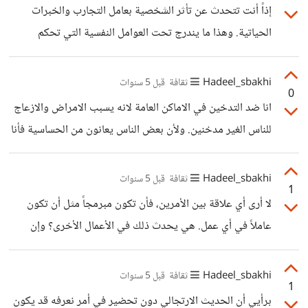
إذاً أنت تتحدث عن تأثر الشخصية بعامل التجارب والخبرات
الحياتية. وهذا ما يندرج تحت العوامل النفسية التي تحكم
تصرفات الفرد وانفعالاته في المواثق المختلفة.
Hadeel_sbakhi
ثقافة
قبل 5 سنوات
0
انا ضد التدخين في الاماكن العامة لانه يسبب الامراض والازعاج
للناس الغير مدخنين. ولأن بعض الناس يعانون من الحساسية فأنا
شخصياً أعاني من حساسية من الدخان الذي ينتج عن التدخين
فيظهر لي حب في بشرتي كما وأعاني من السعال عندما يقوم
Hadeel_sbakhi
ثقافة
قبل 5 سنوات
1
أحدهم بالتدخين حولي. و هناك بعض من السائقين عندما أصعد
لا أرى أي علاقة بين الأمرين، فأن تكون مبرمجاً مثل أن تكون
معهم أو حتى أشخاص عاديين عند جلوسي معهم إن كانوا
عاملاً في أي عمل. هي يحدث ذلك في الأعمال الأخرى؟ وإن
يدخنون وطلبت منهم التوقف فيرفضوا. رغم أنني أطلب ذلك
أصيب أحد المبرمجين بالهوس بالبرمجة نفسها، فهذا يمكن أن
بلطف موضحة معاناتي من التدخين. لذا أنا مع سن قانون
يحدث في أي مجال من مجالات العمل. وفي القصة التي طرحها
Hadeel_sbakhi
ثقافة
قبل 5 سنوات
1
الموضوع لا أجد رد فعل الزوجة خاطئاً، في النهاية إنه عملها وهي
برأيي أن الحديث الارتجالي دون تحضير في أمر نعرفه قد يكون