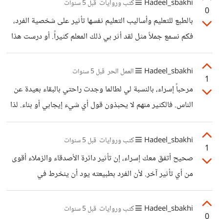
Hadeel_sbakhi
كتب وروايات
قبل 5 سنوات
0
بالطبع للتعليم وأساليب التعليم نفسها تأثير على شخصية الفرد،
فكم نسمع جملاً مثل لقد أثر بي ذلك المعلم كثيراً. أو درست هذا
التخصص بسبب هذا المعلم. وأنا أحد هؤلاء الذين تأثروا بالعملية
التعليمية وبالمعلمين بدرجة كبيرة.
Hadeel_sbakhi
العمل الحر
قبل 5 سنوات
1
مرحباً إسراء، بالنسبة لي لطالما وجدت راحتي بالبقاء بعيدة عن
الناس. فالكثير منهم لا يحبذون قول أي شيء إيجابي أو بناء. لذا
أبقى دائرتي في الأشخاص مع الناس الذين أحبهم والذين
وجودهم له أثر إيجابي في حياتي. لا تكوني قلقة من عدم
Hadeel_sbakhi
كتب وروايات
قبل 5 سنوات
1
ارتياحك بوجود الناس، لكنني أقترح أن تجعلي لك جدولاً للخروج
صحيح أتفق معك إسراء، إن تأثير دائرة الأصدقاء والزملاء أقوى
مع صديقاتك أو عائلتك حتى لا تعتادي الجلوس وحيدة طوال
من أي تأثير آخر. لأن الفرد بطبيعته يود أن ينخرط في
الوقت. لأن الوحدة المبالغ بها تنتهي بآثار غير محمودة أبداً.
مجموعات الأصدقاء فيبدأ بالتصرف مثلهم حتى وإن لم يكن
مقتنعاً بهذه التصرفات.
Hadeel_sbakhi
كتب وروايات
قبل 5 سنوات
0