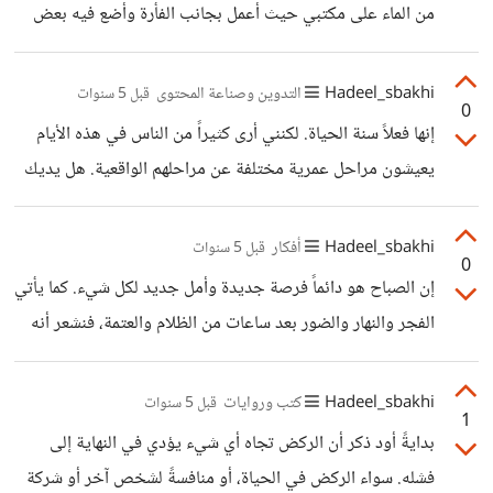
من الماء على مكتبي حيث أعمل بجانب الفأرة وأضع فيه بعض
قطع الليمون والنعناع فذلك يجعلني أشعر بالانتعاش أكثر. وأقوم
بمكافئة نفسي عند إنهاء لترين ونصف يومياً.
Hadeel_sbakhi
التدوين وصناعة المحتوى
قبل 5 سنوات
0
إنها فعلاً سنة الحياة. لكنني أرى كثيراً من الناس في هذه الأيام
يعيشون مراحل عمرية مختلفة عن مراحلهم الواقعية. هل يديك
فكرة عن السبب؟
Hadeel_sbakhi
أفكار
قبل 5 سنوات
0
إن الصباح هو دائماً فرصة جديدة وأمل جديد لكل شيء. كما يأتي
الفجر والنهار والضور بعد ساعات من الظلام والعتمة، فنشعر أنه
بالتاكيد بعد الغمة والهموم لن يأتي إلا الفرج وتيسير الحال.
بالنسبة لي أنا أقدس أوقات الصباح.
Hadeel_sbakhi
كتب وروايات
قبل 5 سنوات
1
بدايةً أود ذكر أن الركض تجاه أي شيء يؤدي في النهاية إلى
فشله. سواء الركض في الحياة، أو منافسةً لشخص آخر أو شركة