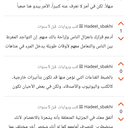
تحبه كما يحب كل شخص منا عمله.
سهلاً. لكن في أمر لا نعرف عنه كثيراً، الأمر يبدو هنا صعباً
ومربكاً. ربما إن كان لدينا علم بأحد جوانب الموضوع قد نستطيع
التصرف لكن ماذا لو لم لكن لدينا أي علم في هذا الموضوع؟ أفكار
Hadeel_sbakhi
كتب وروايات
قبل 5 سنوات
1
أخرى قد تكون: تبدأ الحديث بتوضيح ماهو الشيء الذي
أدعم قرارك بانعزال الناس وإراحة بالك منهم. إن التواجد المفرط
ستتحدث عنه. تضرب الأمثلة حتى يكون كلامك واضحاً ومفهوماً
بين الناس والتعامل معهم لأوقات طويلة يدخل المرء في متاهات
تماماً. تنهي الخطاب على هيئة تلخيص لما تحدثت عنه وما الأمور
هو في غنى عنها. فيكفي الحفاظ على عدد محدود من العلاقات
التي تنصح الجمهور بفعلها
كالأصدقاء المقربين وأفراد العائلة الداعمين.
Hadeel_sbakhi
كتب وروايات
قبل 5 سنوات
0
بالضبط القناعات التي نؤمن منها قد تكون بتأثيرات خارجية،
كالكتب واليوتيوب والأصدقاء. ولكن في بعض الأحيان تكون
بتأثير داخلي كتجاربك في الحياة والدروس المستفادة من هذه
التجارب. بالنسبة لي قناعاتي في الغالب مكتسبة من الكتب، لكن
Hadeel_sbakhi
كتب وروايات
قبل 5 سنوات
0
بالطبع لم أكن كمن يأخذ الأفكار ويضعها في رأسه للتطبيق
أتفق معك في الجزئية المتعلقة بأنه يشعرنا بالانفصام. لأنك
وحسب. بل كنت أدرسها وأتساءل لمَ ذلك صحيح ولمّ هذا خاطئ؟
ستضطرين للتصرف أمامهم كما لو أنك شخص آخر مختلف عما