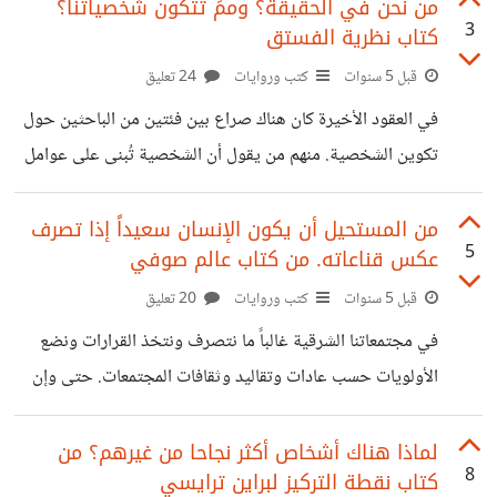
السَّبب. بحثت مطولاً عن كاتب هذا الاقتباس فوجدته في كتاب
من نحن في الحقيقة؟ وممَ تتكون شخصياتنا؟
3
كتاب نظرية الفستق
يسمى ابدأ بلماذا لسيمون سينك. أعجبتني الجملة وأثارت لدي
فضولاً تجاه كل ما أفعله في حياتي من أكبر الأشياء وأحلامي
قبل 5 سنوات
كتب وروايات
24 تعليق
وحتى أصغر التفاصيل. وجدت نفسي اسأل لماذا أفعل ذلك؟ لماذا
في العقود الأخيرة كان هناك صراع بين فئتين من الباحثين حول
أعمل في هذه الوظيفة؟ لماذا أستيقظ باكراً؟ لماذا أتمشى
تكوين الشخصية. منهم من يقول أن الشخصية تُبنى على عوامل
وراثية يرثها الفرد من أبواه أثناء تكوينه في رحم الأم. والفئة
الأخرى تؤمن أن شخصية الفرد هي نتاج خبرات الفرد في حياته.
من المستحيل أن يكون الإنسان سعيداً إذا تصرف
5
عكس قناعاته. من كتاب عالم صوفي
ظل هذا الصراع قائماً بين علماء النفس والباحثين في مجالات
الشخصية حتى ظهر رأي ثالث يتفق عليه معظم العلماء والباحثين
قبل 5 سنوات
كتب وروايات
20 تعليق
في مجال علم النفس وهو أن الشخصية هي مزيج بين الاثنين،
في مجتمعاتنا الشرقية غالباً ما نتصرف ونتخذ القرارات ونضع
العوامل الوراثية وخبرات الحياة. فالعوامل الوراثية
الأولويات حسب عادات وتقاليد وثقافات المجتمعات. حتى وإن
لم تتفق تلك الثقافة مع أفكارنا أو شخصياتنا وطموحاتنا نشعر
وكأننا مجبرون على اتباع عادات البلد والعيش كما يعيش كافة
لماذا هناك أشخاص أكثر نجاحا من غيرهم؟ من
8
كتاب نقطة التركيز لبراين ترايسي
الناس. ربما لأنه لو حصل وتصرفنا بشكل ينافي العادات سيتم