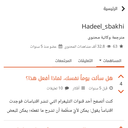
الرئيسية
Hadeel_sbakhi
مترجمة وكاتبة محتوى
63
32.8 ألف مشاهدات المحتوى
عضو منذ
5 سنوات
المساهمات
التعليقات
المجتمعات
هل سألت يوماً نفسك، لماذا أفعل هذا؟
4
قبل 5 سنوات
أفكار
10 تعليقات
كنت أتصفح أحد قنوات التليغرام التي تنشر اقتباسات فوجدت
اقتباساً يقول: يمكن لأيّ منظّمة أن تشرح ما تفعله؛ يمكن للبعض
أن يشرح كيف يفعلون ذلك؛ لكن قلّة قليلة منهم يمكنُهُم توضِيحُ