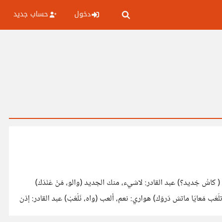
دخول
حساب جديد
 كاشْ جْديد؟) عبد القادر: لاشيء، منك الجديد (والو، مَنْ عَنْدَك)
ب مَعايَا ماتش دَروَك) هواري: نعم، ألعب (واه، نَلْعَبْ) عبد القادر: إذن