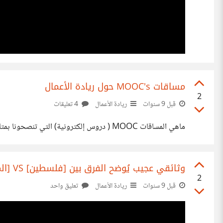
مساقات MOOC's حول ريادة الأعمال
2
قبل 9 سنوات
ريادة الأعمال
4 تعليقات
ماهي المساقات MOOC ( دروس إلكترونية) التي تنصحونا بمتابعتها هذا الصيف والتي لها علاقة بريادة الأعمال باللغتين العربية والإنجليزية.
وثائقي عجيب يُوضح الفرق بين [فلسطين] VS [المحتل الصهيوني] في (ريادة الأعمال)!
2
قبل 9 سنوات
ريادة الأعمال
تعليق واحد