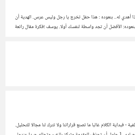
ذا أهدي له.. بنعوده : هذا حفل تخرج يا رجل وليس عرس. الهدية أن
 بنعوده: الأفضل أن تجد واسطة لنفسك أولا. يوسف !فكرة مقال رائعة
ات ـ خاصة العاطفية - فبداية الكلام غالبا ما تصنع قراراتنا ولا تترك لنا مجالا للتحليل.
ه حيادي. [ حاول أن تحذف المقدمة وتركز بالخبر وتحلله جيدا عندما