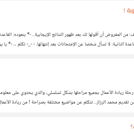
بة !
 من المفروض أن أقولها لك بعد ظهور النتائج الإيجابية.. -* بنعوده: القاعدة ا
الثانية: لا تسأل شخصا عن الإمتحانات بعد إنتهائها. - -_- تكلم .. -* يا
اا.أعطيك مثال
حلة ريادة الأعمال بجميع مراحلها بشكل تسلسلي، والذي يحتوي على معلو
 تجربة شخص في البزنس بتفاصيلها، بدون مجاملات أو تنظير،
؟