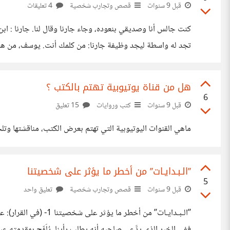
قبل 9 سنوات
قصص وتجارب شخصية
4 تعليقات
كنت جالس أنا وصديقي بنعوده، وجاء جارنا وقال لنا. جارنا : ا
تجد له واسطة ليجد وظيفة جارنا: من كلمك أنت. يوسف، من هذا ؟؟
هذه، كيف تجد واسطة
هل من قناة يوتيوبية تهتم بالكتب ؟
6
قبل 9 سنوات
كتب وروايات
15 تعليق
ماهي القنوات اليوتيوبية التي تهتم بعرض الكتب، مناقشتها وتلخي
’’الـبـدايـات’’ من أخطر ما يؤثر على شخصيتنا
5
قبل 9 سنوات
قصص وتجارب شخصية
تعليق واحد
’’الـبـدايـات’’ من أ
ففي الخبر الذي يدَّعي صاحبه أنه يطلب رأينا، يُلَمِّح بمقدمته