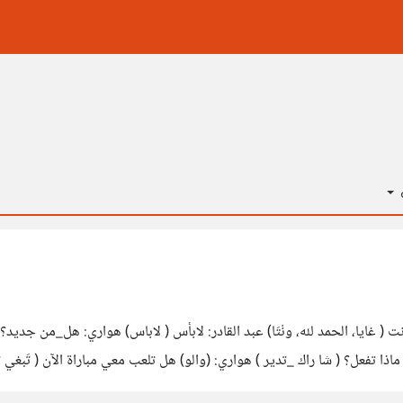
ة
نت ( غايا، الحمد لله، ونْتَا) عبد القادر: لابأس ( لاباس) هواري: هل_من جديد؟ (
اذا تفعل؟ ( شا راك _تدير ) هواري: (والو) هل تلعب معي مباراة الآن ( تَبغي تلَعَ