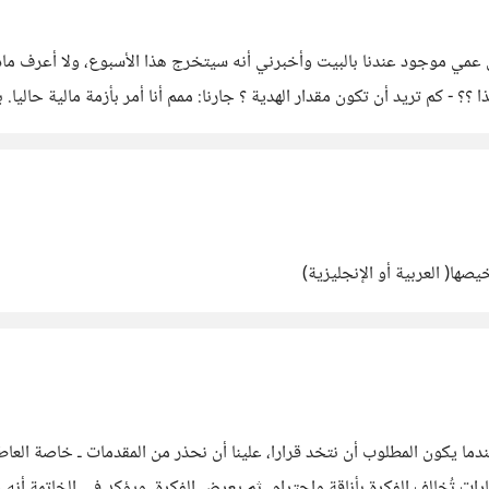
بن عمي موجود عندنا بالبيت وأخبرني أنه سيتخرج هذا الأسبوع، ولا أعرف ما
 - كم تريد أن تكون مقدار الهدية ؟ جارنا: ممم أنا أمر بأزمة مالية حاليا.
صها( العربية أو الإنجليزية)
خطر ما يؤثر على شخصيتنا 1- (في القرار): عندما يكون المطلوب أن نتخد قرارا، علينا أن نحذر من المقدم
 عبارات تُخالف الفكرة بأناقة واحترام، ثم يعرض الفكرة، ويؤكد في الخاتمة أن