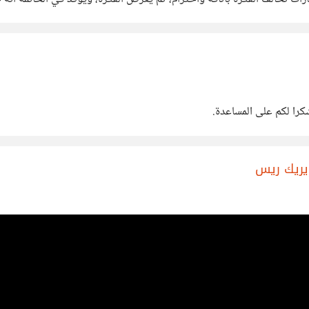
إيريك ريس