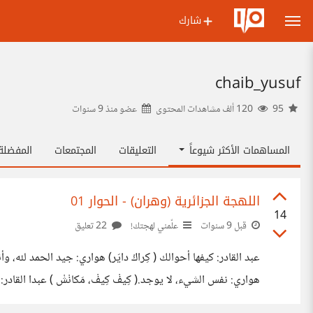
شارك
chaib_yusuf
95
120 ألف مشاهدات المحتوى
عضو منذ
9 سنوات
المساهمات الأكثر شيوعاً
التعليقات
المجتمعات
المفضل
اللهجة الجزائرية (وهران) - الحوار 01
14
قبل 9 سنوات
علّمني لهجتك!
22 تعليق
عبد القادر: كيفها أحوالك ( كِراكْ دايَر) هواري: جيد الحمد لله، وأ
هواري: نفس الشيء، لا يوجد.( كِيفْ كِيفْ، مَكانْشْ ) عبدا القادر: م
جهِّز نفسك س_أمُرُ عليك (