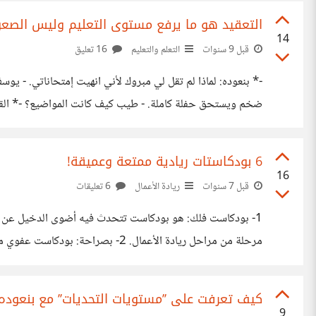
التعقيد هو ما يرفع مستوى التعليم وليس الصعو
14
قبل 9 سنوات
التعلم والتعليم
16 تعليق
-* بنعوده: لماذا لم تقل لي مبروك لأني انهيت إمتحاناتي. - يوسف:
ضخم ويستحق حفلة كاملة. - طيب كيف كانت المواضيع؟ -* القاعدة 
السنوات الماضية ودائما إمتحان السنة يكون أصعب، لماذااا لماذا
6 بودكاستات ريادية ممتعة وعميقة!
16
قبل 7 سنوات
ريادة الأعمال
6 تعليقات
1- بودكاست فلك: هو بودكاست تتحدث فيه أضوى الدخيل عن ر
بودكاست للمهتمين بالبزنس وريادة الأعمال. كل حلقه راح تسمع
كيف تعرفت على ’’مستويات التحديات’’ مع بنعوده
9