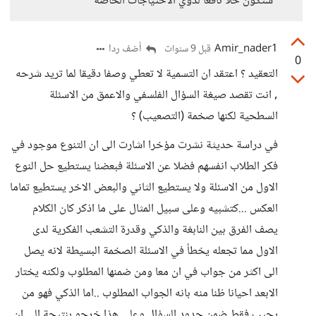
ستكون حلا نافعا لذوي الاحتياجات الخاصة
Amir_nader1
أضف ردا
قبل 9 سنوات
0
التعقيد ؟ اعتقد ان التسمية لا تعطي وصفا دقيقا لما تريد شرحه
, انت تقصد صيغة السؤال الفلسفي والاعمق من الاسئلة
السطحية لكنها صخمة (التصعيب) ؟
في دراسة حديثة نشرت مؤخرا اشارت الى ان التنوع موجود في
فكر الطلاب انفسهم فضلا عن الاسئلة فبعضنا يستطيع حل النوع
الاول من الاسئلة ولا يستطيع الثاني والبعض الاخر يستطيع تماما
العكس ...كتشبيه وعلى سبيل المثال على ما اذكر كان الكلام
يصف الفرق بين النابغة والذكي وقدرة التشعب الفكرية لدى
الاول مما تجعله يخطأ في الاسئلة الصخمة البسيطة لانه يصل
الى اكثر من جواب في ان معا ومن ضمنها المطلوب ولكنه يختار
الابعد احيانا ظنا منه بانه الجواب المطلوب ..اما الذكي فهو من
يجيب فقط ضمن حدود السؤال وعلى هذا خرجو بنتيجة الى ان