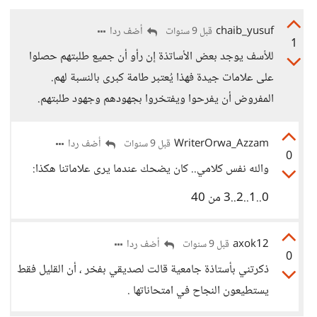
chaib_yusuf
أضف ردا
قبل 9 سنوات
1
للأسف يوجد بعض الأساتذة إن رأو أن جميع طلبتهم حصلوا
على علامات جيدة فهذا يُعتبر طامة كبرى بالنسبة لهم.
المفروض أن يفرحوا ويفتخروا بجهودهم وجهود طلبتهم.
WriterOrwa_Azzam
أضف ردا
قبل 9 سنوات
0
والله نفس كلامي.. كان يضحك عندما يرى علاماتنا هكذا:
0..1..2..3 من 40
axok12
أضف ردا
قبل 9 سنوات
0
ذكرتني بأستاذة جامعية قالت لصديقي بفخر ، أن القليل فقط
يستطيعون النجاح في امتحاناتها .