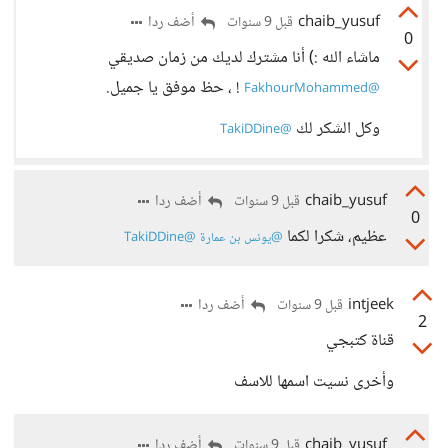
chaib_yusuf
أضف ردا
قبل 9 سنوات
0
ماشاء الله :) أنا مشترك لديك من زمان صديقي
! ، حظ موفق يا جميل.
@FakhourMohammed
وكل الشكر لك
@TakiDDine
chaib_yusuf
أضف ردا
قبل 9 سنوات
0
عظيم، شكرا لكما
@يونس بن عمارة
@TakiDDine
intjeek
أضف ردا
قبل 9 سنوات
2
قناة كتبجي
وأخرى نسيت اسمها للاسف
chaib_yusuf
أضف ردا
قبل 9 سنوات