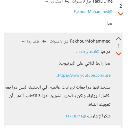
TakiDDine
أضف ردا
قبل 9 سنوات
2
@FakhourMohammed
هذا
FakhourMohammed
أضف ردا
قبل 9 سنوات
1
مرحبا
@chaib_yusuf
هذا رابط قناتي على اليوتيوب:
https://www.youtube.com/use...
ستجد فيها مراجعات لروايات عالمية، في الحقيقة ليس مراجعة
لكامل الرواية، ولكن بالأحرى تشويق لقراءة الكتاب. أتمنى أن
تعجبك القناة.
شكرا لإشارتك
@TakiDDine