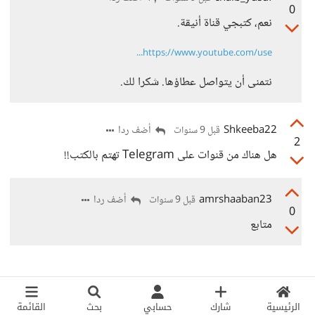
0
نعم، كتبجي قناة أنيقة.
https://www.youtube.com/use...
نتمنى أن يتواصل عطاؤها. شكرا لك.
Shkeeba22
أضف ردا
قبل 9 سنوات
2
هل هناك من قنوات على Telegram تهتم بالكتب!!
amrshaaban23
أضف ردا
قبل 9 سنوات
0
متابع
الرئيسية
شارك
حسابي
بحث
القائمة