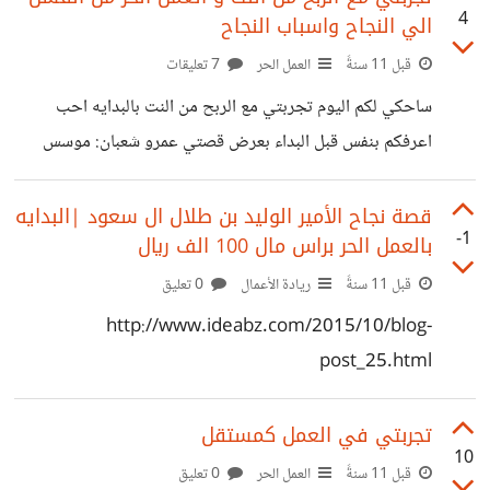
4
الي النجاح واسباب النجاح
والان ارائكم تهمني حول موقعي رابط الموقع
http://www.ideabz.com/
قبل 11 سنةً
العمل الحر
7 تعليقات
ساحكي لكم اليوم تجربتي مع الربح من النت بالبدايه احب
اعرفكم بنفس قبل البداء بعرض قصتي عمرو شعبان: موسس
موقع فكرة بزنس (‪IdeaBZ‬‏) • محاسب مصري واعمل مدير
حسابات في عده شركات • عاشق للتسويق الاليكتروني والعمل
قصة نجاح الأمير الوليد بن طلال ال سعود |البدايه
-1
بالعمل الحر براس مال 100 الف ريال
الحر اون لاين • اقوم بعمل دراسه جدوي احترافيه لاي مشروع
تساعد في التمويل • اقوم بتصميم برامج محاسبيه وبرامج ادرايه
قبل 11 سنةً
ريادة الأعمال
0 تعليق
عن طريق الفيجيول بيزك • شاركت في العديد من المشاريع
http://www.ideabz.com/2015/10/blog-
الصغيره بمصر وخارج مصر وكنت اعمل كمستشار مالي في جميع
post_25.html
المشاريع واحيانا
تجربتي في ‫‏العمل كمستقل
10
قبل 11 سنةً
العمل الحر
0 تعليق