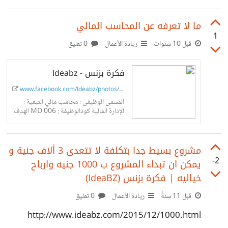
للهاتف ولكن لي 5 ايام كلما حاوت تسجيل الدخول لا يصلي رمز
التاكيد علي الهاتف ارجو المساعده
ما لا تعرفه عن المحاسب المالي
1
قبل 10 سنوات
ريادة الأعمال
0 تعليق
فكرة بزنس - Ideabz
www.facebook.com/Ideabz/photos/a....
المسمى الوظيفى : محاسب مالي التبعية :
الإدارة المالية كودالوظيفة : MD 006 الهدف
و الغرض من الوظيفة: مسئول عنتنفيذ وتحرير
الإجراءات المالية والمحاسبية التي...
مشروع بسيط جدا بتكلفة لا تتعدى 3 ألاف جنية و
-2
يمكن ان تبداء المشروع ب 1000 جنيه وارباح
خياليه | فكرة بزنس (‪IdeaBZ‬‏)
قبل 11 سنةً
ريادة الأعمال
0 تعليق
http://www.ideabz.com/2015/12/1000.html