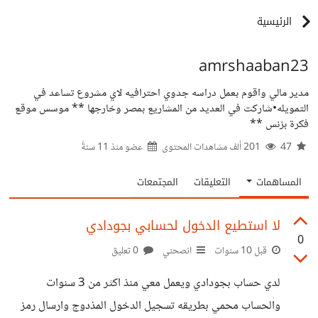
الرئيسية
amrshaaban23
مدير مالي واقوم بعمل دراسه جدوي احترافيه لاي مشروع تساعد في
التمويله•شاركت في العديد من المشاريع بمصر وخارجها ** موسس موقع
فكرة بزنس **
47
201 ألف مشاهدات المحتوى
عضو منذ
11 سنةً
المساهمات
التعليقات
المجتمعات
لا استطيع الدخول لحسابي بجودادي
0
قبل 10 سنوات
انصحني
0 تعليق
لدي حساب بجودادي ويعمل معي منذ اكثر من 3 سنوات
والحساب محمي بطريقه تسجيل الدخول المذدوج وارسال رمز