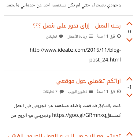
وجودي بصحراء حتي لم يكن يستفسر احد عن خدماتي والحمد
الله بعد فتره تعلمت اساسيات العمل الحر وقومت بعرض تجربتي
فى I/O حسوب
رحله العمل - إزاى تدور على شغل ؟؟؟
0
https://io.hsoub.com/freelancing/33088 والان
قبل 11 سنةً
ريادة الأعمال
تعليقان
بداءت بتطوير اعمالي عبر انشاء موقع فكرة بزنس
http://www.ideabz.com/2015/11/blog-
www.ideabz.com فبرجاء زياره الموقع وإن كان لكم أى
post_24.html
اقتراحات فلا تبخلوا علي بها :)
ارائكم تهمني حول موقعي
-1
قبل 11 سنةً
تطوير الويب
7 تعليقات
كنت بالسابق قد قمت باضفه مساهمه عن تجربتي في ‫‏العمل
كمستقلhttps://goo.gl/GRmnxq وتجربتي مع الربح من
النت و العمل الحر من الفشل الي النجاح واسباب النجاح والذي
شجعني علي انشاء موقعي الخاص فكرة بزنس ideabz.com
تجربتي مع الربح من النت و العمل الحر من الفشل