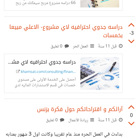
66 دراسه مشروع مربح سيمكنك من ربح
الكثير...
دراسه جدوي احترافيه لاي مشروع- الاعلي مبيعا
-3
بخمسات
قبل 11 سنةً
العمل الحر
0 تعليق
دراسه جدوي احترافيه لاي مشروع
khamsat.com/consulting/finan...
أحصل على الخدمة الأولى على مستوى
خمسات في قسم الاستشارات الماليه لدي
الخبره الكافيه كوني...
آرائكم و اقتراحاتكم حول فكرة بزنس
0
قبل 11 سنةً
ريادة الأعمال
0 تعليق
بداءت في العمل الحره منذ عام تقريبا وكانت اول 3 شهور بمثابه