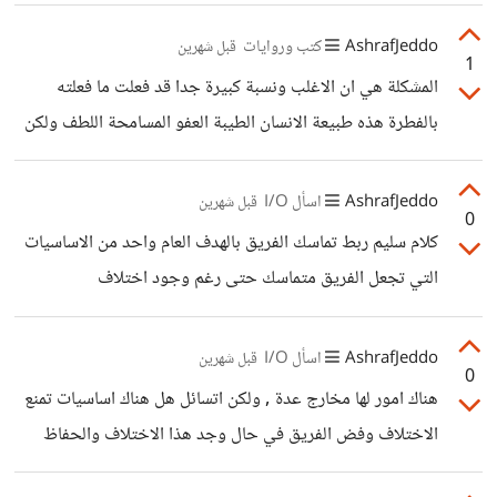
عاش في غرفة مشتركة سيعرف كيف يبني حدود ورسميات
المعاملة واحترام المعاملة إما اذا كان من جماعة ( الي بسمعه
AshrafJeddo
كتب وروايات
قبل شهرين
1
بطبقه بدون رأي ) حتى لو عاشت على القمر المشكلة قائمة -
المشكلة هي ان الاغلب ونسبة كبيرة جدا قد فعلت ما فعلته
بالفطرة هذه طبيعة الانسان الطيبة العفو المسامحة اللطف ولكن
سوء من في الدنيا يجبرك على ان تختلف بما انت عليه - اتعجب
انا عندما اسمع من شاب مر بهذه التجربة ووالديه بعمر قد عايش
AshrafJeddo
اسأل I/O
قبل شهرين
0
هذه الامور فأقول في نفسي لم ينصحا ابنهم ان لا يكون لطيفا
كلام سليم ربط تماسك الفريق بالهدف العام واحد من الاساسيات
اكثر من اللازم - لا تقل كل شيء - لا تكون كتاب مفتوح عن
التي تجعل الفريق متماسك حتى رغم وجود اختلاف
حياتك لمن امامك فيعود من جديد هذا الشاب ويتعلم
AshrafJeddo
اسأل I/O
قبل شهرين
0
هناك امور لها مخارج عدة , ولكن اتسائل هل هناك اساسيات تمنع
الاختلاف وفض الفريق في حال وجد هذا الاختلاف والحفاظ
على الفريق لاكمال المهمة