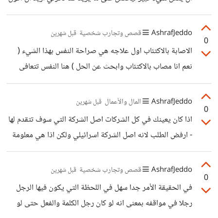
مستقل ماديا وانا في أونس مع عائلتي
AshrafJeddo
قصص وتجارب شخصية
قبل شهرين
0
الاصابة بالاكتئاب اول علاجه هي صراحة النفس بهذا الشيء (
نعم انا مصاب بالاكتئاب وابحث عن الحل ) هنا النفس تتعافى
لانها فهمت انها تغيرت من أجمل صورة كانت عليها الى صورة
اخرى لا تشبهني سابقا . البودكاست ومقالات والكتب هي ما بعد
AshrafJeddo
المال والأعمال
قبل شهرين
0
العلاج الدوائي اقل مدة 3 اشهر او 6 اشهر حسب وصف الطبيب
اذا كان يعينك في كل الشركات اصل الشركة التي سوف تتقدم لها
المعالج هذا سيؤدي الى ازاله الضبابية من العقل وانفتاح النفس
- ارفض الطلب لانه اصل الشركة اسرائيلي ولكن اذا هي معلومة
لقبول ما هو جديد وايضا فحص الفيتامينات التي تساعد على
مرت امامك ان اصل الشركة اسرائيلي فإن معظم أصول او
تهيئة الجسم ليكون سليم المشكلة
مشاركات الاصول هي اسرائيلية ولن تكون غريب عن قصة عائلة
AshrafJeddo
قصص وتجارب شخصية
قبل شهرين
0
روتشيلد
في الحقيقة الأمر جدا سهل في اللحظة التي يكون فيها الرجل
رجلا في مواقفه بمعنى انه لو كان رجل الكلمة والفعل حتى لو