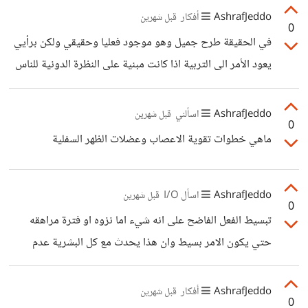
سرعان ما تنكشف عنهم قشرة ضعفهم وتبريرهم الركيك
AshrafJeddo
أفكار
قبل شهرين
0
في الحقيقة طرح جميل وهو موجود فعليا وحقيقي ولكن برأيي
يعود الأمر الى التربية اذا كانت مبنية على النظرة الدونية للناس
سوف نرى قصص كثيرة مشابهة ويمكنك ملاحظة ان هناك
أشخاص يتعلمون هذه الصفة (النظرة الدونية ) وهم لا يملكون الا
AshrafJeddo
اسألني
قبل شهرين
0
انفسهم الا انهم يعيشون الدور ( اعمل كبير تكبر ) (اعمل غني
ماهي خطوات تقوية الاعصاب وعضلات الظهر السفلية
تغنى ) فيتكلم بطريقة أنا أنا وانتم لا شيء - وما زلنا حتى يومنا
هذا نرى ان الانسان الملييييء بالمعلومات والخبرة متواضع جدا
AshrafJeddo
اسأل I/O
وخدوم ويرى رقيه ومكانته
قبل شهرين
0
تبسيط الفعل الفاضح على انه شيء اما نزوه او فترة مراهقه
حتي يكون الامر بسيط وان هذا يحدث مع كل البشرية عدم
الردع يزيد من هذه المدمرات كثره السفاء والتافهيم في عقولهم
الذين سمح لهم مناقشة مثل هذه الامور بخلفيه ركيكة وغير
AshrafJeddo
أفكار
قبل شهرين
0