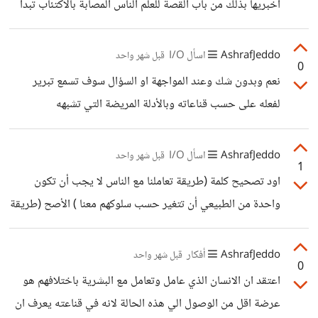
اخبريها بذلك من باب القصة للعلم الناس المصابة بالاكتئاب تبدأ
حجيب معايا واحط وينساها من حياتها وتفاصيلها ومتطلباتها
بعدم الاهتمام بنفسها وبشكلها وبرائحتها لا يوجد انسان يحب
الشخصية والزوجة تستغل الاهل عشان توفر
الرائحة الكريهة بعيدا عن التخدين لان بالاصل رائحته سيئة
AshrafJeddo
اسأل I/O
قبل شهر واحد
0
اساليها عن العطور والرائحة التي تحب او ما النوع الذي تشتريه
نعم وبدون شك وعند المواجهة او السؤال سوف تسمع تبرير
في اللحظة الي تستخدم العطور فوق رائحة كريهه هنا مرحلة
لفعله على حسب قناعاته وبالأدلة المريضة التي تشبهه
اخرى للحديث فيها واعتقد ان الامر له علاقة بالاكتئاب الذي
يجعل الانسان يشعر ان لاشيء يهم وكل شيء بلا فائدة
AshrafJeddo
اسأل I/O
قبل شهر واحد
1
اود تصحيح كلمة (طريقة تعاملنا مع الناس لا يجب أن تكون
واحدة من الطبيعي أن تتغير حسب سلوكهم معنا ) الأصح (طريقة
تعاملنا مع الناس يجب أن تكون حسب سلوكهم معنا ) انت
الانسان الذي اكرمك رب العالمين في الدنيا لتعمر فيها وغيرك هو
AshrafJeddo
أفكار
قبل شهر واحد
0
نفس الحال فهو لا يتميز عنك بذرة واحدة التميز في سمو الخلق
اعتقد ان الانسان الذي عامل وتعامل مع البشرية باختلافهم هو
والادب والمعاملة لذلك ان مع ( اتصل على من اتصل عليك -
عرضة اقل من الوصول الي هذه الحالة لانه في قناعته يعرف ان