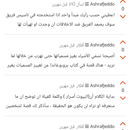
AshrafJeddo
اسأل I/O
قبل شهرين
0
اعطيني حسب رأيك مبدأ واحد اذا استخدمته في تاسيس فريق
سوف يصمد الفريق ضد الاخلافات ان وجدت او تهيأت لها
الظروف
AshrafJeddo
أفكار
قبل شهرين
0
أصبحنا نسمي الأشياء بغير مسمياتها حتى نهرب من خلالها لما
نريد - هناك قصة في كتاب بروبوغاندا عن تغيير المسميات يغير
أفكار ورأي الناس - كان هناك حرب ومستشفى وجميع المصابين
كان يدخلو هذه المستشفى ولكن بقدرات محدودة وأصبح هناك
AshrafJeddo
أفكار
قبل شهرين
0
وفيات ثارو الناس على الدولة كيف له ان يكون(( مستشفى ))
بداية الكلام أن(البيوت أسرار ) وكلمة كفيلة ان توضح ان ما
واطفالنا ورجالنا يموتون ولا أحد يعالجهم فاقترح عليهم تغيير
سنعرفه او نراه لن يكون هو الحقيقة . سأذكر لك قصة لشخصين
الاسم من ((مستشفى )) الى (( مركز طوارئ مؤقت )) انفض
تزوجا ولكن لم يحدث بينهم شيء احد الاطراف لم يفصح ولا
الناس من ثورتهم ضد الدولة أصبحو يقولو هذا مركز
يستطيع ان يفصح ولا يستطيع منع زواج ولكن اذا حصل الطلاق
AshrafJeddo
أفكار
قبل شهرين