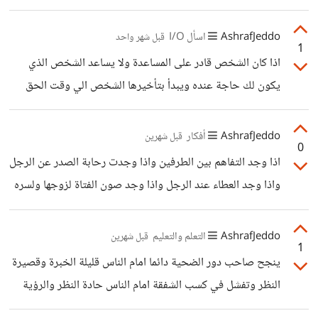
وارسل رسالة لمن ارسل لك رسالة - ووجه رسالة وتساب لمن
الاغلب اصبح يقدم مصلحته على فطرته حتى لو كان في الخير
وجهه لك رسالة
وحتى لو كان هناك اتفاق لا يهم في لحظة التعامل اذا وجد
AshrafJeddo
اسأل I/O
قبل شهر واحد
1
مصلحة سوف ادافع عنها حتى ولو بالنار يؤذى من يؤذى ويمرض
اذا كان الشخص قادر على المساعدة ولا يساعد الشخص الذي
من يمرض ويحقد من يحقد لا يهم هل تعلمي ان هناك اشخاص
يكون لك حاجة عنده ويبدأ بتأخيرها الشخص الي وقت الحق
في بداية كل علاقة يقومو باختبار شخص بفعل معين ( نريد ان
تنزل عليه مشاكل الدنيا الشخص مستكثر النعم عليك الشخص
الذي يضلل الكلام بين طرفين الشخص الي وقت الحق عليك
AshrafJeddo
أفكار
قبل شهرين
0
توصل الرسالة وقت الحق معك تندفن الرسالة المنان الي بتصل
اذا وجد التفاهم بين الطرفين واذا وجدت رحابة الصدر عن الرجل
عليك وقت الحاجة فقط الي ما بقابل معاملتك بالاحترام والطيب
واذا وجد العطاء عند الرجل واذا وجد صون الفتاة لزوجها ولسره
بمعاملة مثلها (يعني هوا احسن الناس وانت عبد )
واذا وجد اعتراف الطرفين ببذلهم جهدهم للحياة الطيبة دون ان
يتجمل اي احد منهم علي الاخر فنعم سوف يكون الببت اسطورة
AshrafJeddo
التعلم والتعليم
قبل شهرين
1
والرجل سند لها وهي سند له لا تقل عنه شيء حياة طيبه وكريمة
ينجح صاحب دور الضحية دائما امام الناس قليلة الخبرة وقصيرة
ومبسوطة التفاصيل بكل يديها لهم
النظر وتفشل في كسب الشفقة امام الناس حادة النظر والرؤية
غزيرة الخبرة والمعاملة كثر هم اصحاب دور الضحية ولكن