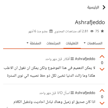
الرئيسية
AshrafJeddo
75
2.81 ألف مشاهدات المحتوى
عضو منذ
6 أشهر
المساهمات
التعليقات
المجتمعات
المفضلة
AshrafJeddo
أفكار
قبل شهر واحد
0
لا يمكن التعميم في هذا الموضوع ولكن يمكن ان نقول ان الاغلب
هكذا وما زالت الدنيا تخبئ لكل ذو حظ نصيبه الي نوى السترة
راح يلاقي السترة بشكل يسعد فيه ولي نوى يعيش الموضوع
صفقة راح تجيله الصفقة في قصة انه حتى بين الازواج استغلال
AshrafJeddo
اسأل I/O
قبل شهر واحد
0
الزوجة والابناء في بلدها وهي تعمل في وظيفتها والزوج في
اذا كان صديق او زميل وهناك تبادل احاديث وتتقبل الكلام
الغربة يعمل في وظيفته وانتي اصرفي وانا كل ما اجي اجازة