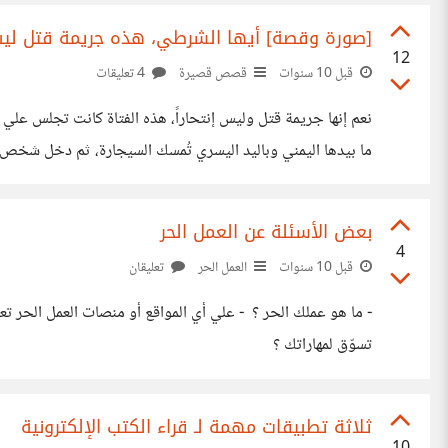
[صورة وقصة] أيها الشرطي، هذه جريمة قتل ليس إ
12
قبل 10 سنوات
قصص قصيرة
4 تعليقات
نعم إنها جريمة قتل وليس إنتحاراً، هذه الفتاة كانت تجلس علي 
ما بيدها اليمني وباليد اليسري تُمسك السيجارة، ثم دخل شخص م
مألوف لها، تركت القلم لتخلع نظارة القراءة سريعاً، ما زالت السي
بعض الأسئلة عن العمل الحر
4
قبل 10 سنوات
العمل الحر
تعليقان
- ما هو عملك الحر ؟ - علي أي المواقع أو منصات العمل الحر
تسوّق لمهاراتك ؟
ثلاثة تطبيقات مهمة لـ قراء الكتب الإلكترونية