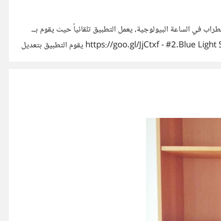
ي للعين والتي تسبب اضطراب في الساعة البيولوجية، يعمل التطبيق تلقائياً حيث يقوم بــ
ضبط كثافة ألوان الشاشة بشكل صحي، تطبيق ممتاز جداً لقراء الكتب الإلكترونية. > التطبيق: https://goo.gl/JjCtxf - #2.Blue Light Screen Filter https://suar.me/PMvK يقوم التطبيق بتعديل
يوفّر أداة لإختيار اللون حسب الرغبة، تطبيق