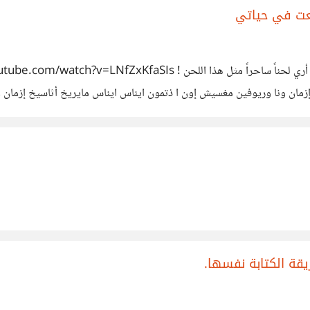
معت في حياتي
 إزمان ونا وريوفين مغسيش إون ا ذتمون ايناس ايناس مايريخ أثاسيخ إزما
 انمون اناس اناس مايريح مايريخ أثاسيخ إزمان اسينغا اسينغا القنض ابا
يقة الكتابة نفسها.