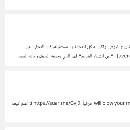
 تاريخ اليوفي ولكن له كل العلاقة بــ مستقبله، كان التخلي عن
الكلاسيكية في الشعار هو الأساس ليخرج الشعار بسيطاً ليعبر فقط عن لوني النادي وعن حرف الـ J من كلمة Juventus https://suar.me/Pvz0 - *عن الشعار القديم* فهو الذي وصفه الجمهور بأنه المعبر
لا أعلم إن رأيتم أعمال الفنان dalton ghetti من قبل، باختصار، أعماله هي منحوتات دقيقة جداً لسنون أقلام الرصاص > أعماله الفنية will blow your mind حرفياً. https://suar.me/Gvj9 لا أعلم كيف