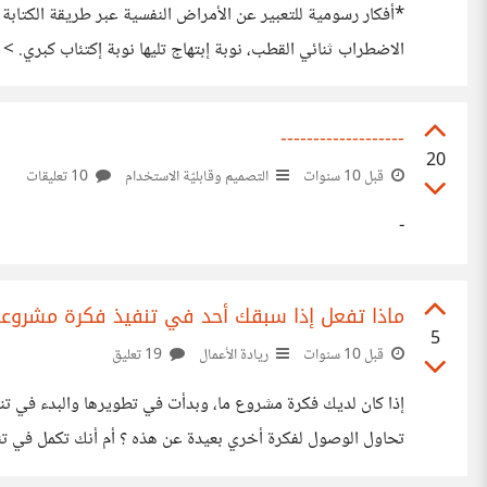
تغيرت جداً. https://suar.me/QdZK > النرجسية، نعم، أنت مغرور سيدي وتنظر للمرآة كثيراً. https://suar.me/vEN6 > البارانويا، أنت مضطهد وتخشي الجميع، أنظر حولك كيفما شئت، لن تري
-------------------
20
قبل 10 سنوات
التصميم وقابليّة الاستخدام
10 تعليقات
-
ماذا تفعل إذا سبقك أحد في تنفيذ فكرة مشروعك
5
قبل 10 سنوات
ريادة الأعمال
19 تعليق
إذا كان لديك فكرة مشروع ما، وبدأت في تطويرها والبدء في تنف
تحاول الوصول لفكرة أخري بعيدة عن هذه ؟ أم أنك تكمل في ت