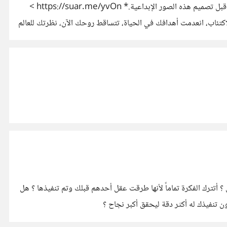
*أفكار رسومية للتعبير عن الأمراض النفسية عبر طريقة الكتابة نفسها للمصمم الجرافيكي السلوفاكي Igor Kupec والذي كان مريضاً نفسياً قبل تصميم هذه الصور الإبداعية.* https://suar.me/yvOn >
ي القطب، نوبة إبتهاج تليها نوبة إكتئاب كبري. > الأبيض والأسود. أنت لا تعرف ألواناً أخري. https://suar.me/K1Py > الاكتئاب، انعدمت أهدافك في الحياة، تتساقط روحك الآن، نظرتك للعالم
 أتترك الفكرة تماماً لأنها طرقت عقل أحدهم قبلك وتم تنفيذها ؟ هل
نفيذك له أكثر دقة ليحقق أكبر نجاح ؟