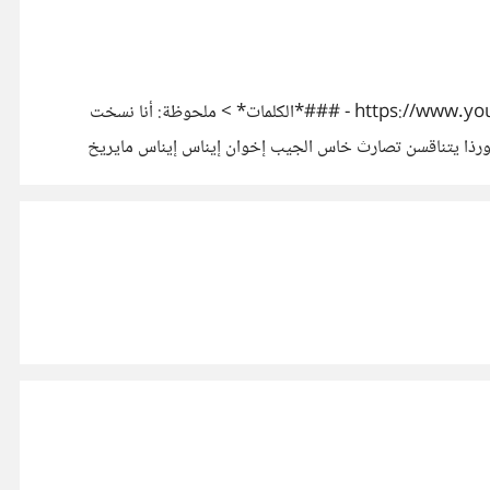
###أغنية (إناس إناس) للمطرب المغربي محمد رويشة، حقاً لم أري لحناً ساحراً مثل هذا اللحن ! https://www.youtube.com/watch?v=LNfZxKfaSIs - ###*الكلمات* > ملحوظة: أنا نسخت
ن ورذا يتناقسن تصارث خاس الجيب إخوان إيناس إيناس مايريخ
عدي اوبريد دوسمون إيناس إيناس مايريخ أثاسيخ إزمان نك