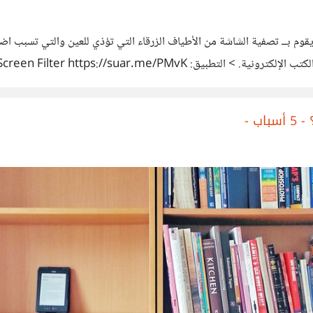
. Twilight https://suar.me/vd2w تطبيق Twilight يقوم بــ تصفية الشاشة من الأطياف الزرقاء التي تؤذ
و لا يخفض إضاءة الشاشة بل يعمل علي تعديل ألوانها بما يناسب العين، أيضًا 
ب -