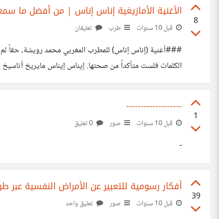
الأغنية الأمازيغية إناس إناس | من أفضل ما س
8
قبل 10 سنوات
طرب
تعليقان
الكلمات فلست متأكداً من صحتها. إيناس إيناس مايريخ أثاسيخ
أثاسيخ إزمان الدنيت اوريتريت الدنيت اوريتريت ورساري توطيت
-------------------
1
قبل 10 سنوات
صور
0 تعليق
-
أفكار رسومية للتعبير عن الأمراض النفسية عبر طر
39
قبل 10 سنوات
صور
تعليق واحد