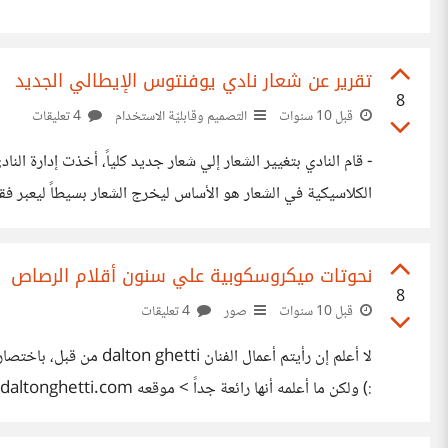
تقرير عن شعار نادي يوفنتوس الإيطالي الجديد
8
قبل 10 سنوات
التصميم وقابليّة الاستخدام
4 تعليقات
- قام النادي بتغيير الشعار إلي شعار جديد كلياً، أخذت إدارة الن
بشكل أساسي عن السيدة العجوز، الخطوط البيضاء والسوداء، الثور
نحوتات ميكروسكوبية علي سنون أقلام الرصاص
8
قبل 10 سنوات
صور
4 تعليقات
:) ولكن ما أعلمه أنها رائعة جداً > موقعه www.daltonghetti.com