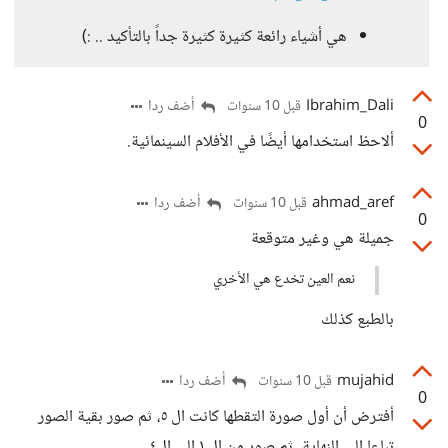
هي أشياء رائعة كثيرة كثيرة جداً بالتأكيد .. :)
Ibrahim_Dali
أضف ردا
قبل 10 سنوات
0
ألاحظ استخدامها أيضًا في الأفلام السينمائية.
ahmad_aref
أضف ردا
قبل 10 سنوات
0
جميلة هي وغير متوقعة
نعم العين تخدع هي الأخري
بالطبع كذلك
mujahid
أضف ردا
قبل 10 سنوات
0
أفترض أن أول صورة التقطها كانت ال ٥، ثم صور بقية الصور
تباعا إلى النهاية، ثم صور من ال ١ إلى ال٤.