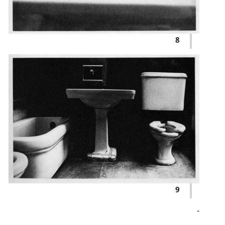
8
9
-