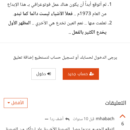
لم أتوقع أبداً أن يكون هناك عمل فوتوغرافي بـ هذا الإبداع
من العام 1973م ..
فعلاً الأشياء ليست دائما كما تبدو
.
تعلمت منها .. نعم العين تخدع هي الأخري ..
المظهر الأول
يخدع الكثير بالفعل ..
يرجى الدخول لحسابك أو تسجيل حساب لتستطيع إضافة تعليق
حساب جديد
دخول
التعليقات
الأفضل
mhabach
أضف ردا
قبل 10 سنوات
6
اتوقع الجميع عندما وصل للصورة الأخيرة عاد ليتأكد من الصورة